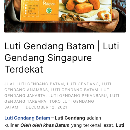
Luti Gendang Batam | Luti
Gendang Singapure
Terdekat
JUAL LUTI GENDANG BATAM
,
LUTI GENDANG
,
LUTI
GENDANG ANAMBAS
,
LUTI GENDANG BATAM
,
LUTI
GENDANG JAKARTA
,
LUTI GENDANG PEKANBARU
,
LUTI
GENDANG TAREMPA
,
TOKO LUTI GENDANG
BATAM
·
DECEMBER 12, 2021
Luti Gendang Batam
– Luti Gendang
adalah
kuliner
Oleh oleh khas Batam
yang terkenal lezat.
Luti