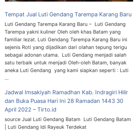
Tempat Jual Luti Gendang Tarempa Karang Baru
Luti Gendang Tarempa Karang Baru – Luti Gendang
Tarempa yakni kuliner Oleh oleh khas Batam yang
familiar lezat. Luti Gendang Tarempa Karang Baru ini
sejenis Roti yang dijadikan dari olahan tepung terigu
sebagai adonan utama. Luti Gendang menjadi salah
satu terbaik untuk menjadi Oleh-oleh Batam, banyak
aneka Luti Gendang yang kami siapkan seperti : Luti
…
Jadwal Imsakiyah Ramadhan Kab. Indragiri Hilir
dan Buka Puasa Hari Ini 28 Ramadan 1443 30
April 2022 – Tirto.id
source Jual Luti Gendang Batam Luti Gendang Batam
| Luti Gendang Idi Rayeuk Terdekat