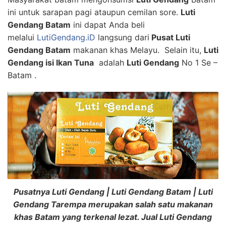
ini untuk sarapan pagi ataupun cemilan sore.
Luti
Gendang Batam
ini dapat Anda beli
melalui
LutiGendang.iD
langsung dari
Pusat Luti
Gendang Batam
makanan khas Melayu. Selain itu,
Luti
Gendang isi Ikan Tuna
adalah
Luti Gendang
No 1 Se –
Batam .
Pusatnya Luti Gendang | Luti Gendang Batam | Luti
Gendang Tarempa merupakan salah satu makanan
khas Batam yang terkenal lezat. Jual Luti Gendang