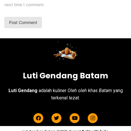
next time I comment.
Luti Gendang Batam
Luti Gendang
adalah kuliner
Oleh oleh khas Batam
yang
terkenal lezat.