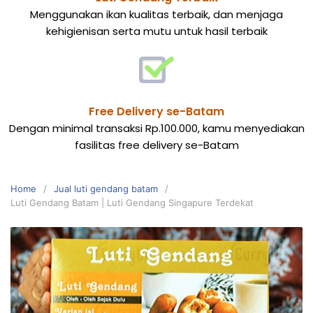
Menggunakan ikan kualitas terbaik, dan menjaga
kehigienisan serta mutu untuk hasil terbaik
Free Delivery se-Batam
Dengan minimal transaksi Rp.100.000, kamu menyediakan
fasilitas free delivery se-Batam
Home
Jual luti gendang batam
Luti Gendang Batam | Luti Gendang Singapure Terdekat