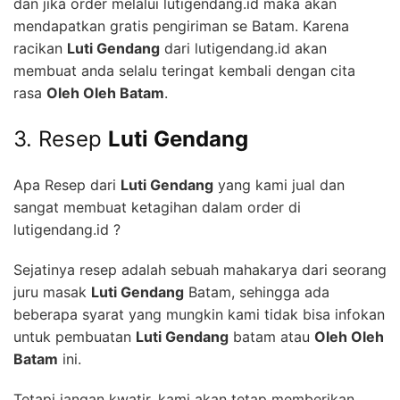
dan jika order melalui lutigendang.id maka akan
mendapatkan gratis pengiriman se Batam. Karena
racikan
Luti Gendang
dari lutigendang.id akan
membuat anda selalu teringat kembali dengan cita
rasa
Oleh Oleh Batam
.
3. Resep
Luti Gendang
Apa Resep dari
Luti Gendang
yang kami jual dan
sangat membuat ketagihan dalam order di
lutigendang.id ?
Sejatinya resep adalah sebuah mahakarya dari seorang
juru masak
Luti Gendang
Batam, sehingga ada
beberapa syarat yang mungkin kami tidak bisa infokan
untuk pembuatan
Luti Gendang
batam atau
Oleh Oleh
Batam
ini.
Tetapi jangan kwatir, kami akan tetap memberikan