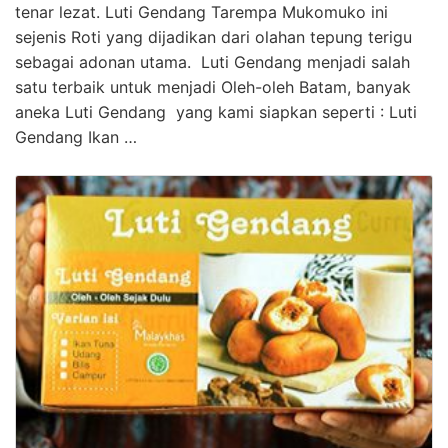
tenar lezat. Luti Gendang Tarempa Mukomuko ini
sejenis Roti yang dijadikan dari olahan tepung terigu
sebagai adonan utama. Luti Gendang menjadi salah
satu terbaik untuk menjadi Oleh-oleh Batam, banyak
aneka Luti Gendang yang kami siapkan seperti : Luti
Gendang Ikan …