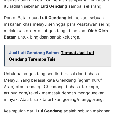
itu jadilah sebutan
Luti Gendang
sampai sekarang.
Dan di Batam pun
Luti Gendang
ini menjadi sebuah
makanan khas melayu sehingga para wisatawan sering
melakukan order di lutigendang.id menjadi
Oleh Oleh
Batam
untuk bingkisan sanak keluarga.
Jual Luti Gendang Batam
Tempat Jual Luti
Gendang Tarempa Tais
Untuk nama gendang sendiri berasal dari bahasa
Melayu. Yang berasal kata Ghendang (aghim huruf
Arab) atau rendang. Ghendang, bahasa Tarempa,
artinya cara/teknik memasak dengan menggunakan
minyak. Atau bisa kita artikan goreng/menggoreng.
Kesimpulan dari
Luti Gendang
adalah sebuah makanan