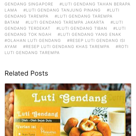
GENDANG SINGAPORE
#LUTI GENDANG TAHAN BERAPA
LAMA
#LUTI GENDANG TANJUNG PINANG
#LUTI
GENDANG TAREMPA
#LUTI GENDANG TAREMPA
BATAM
#LUTI GENDANG TAREMPA JAKARTA
#LUTI
GENDANG TERDEKAT
#LUTI GENDANG TIBAN
#LUTI
GENDANG TOK NGAH
#LUTI GENDANG YANG ENAK
#OLAHAN LUTI GENDANG
#RESEP LUTI GENDANG ISI
AYAM
#RESEP LUTI GENDANG KHAS TAREMPA
#ROTI
LUTI GENDANG TAREMPA
Related Posts