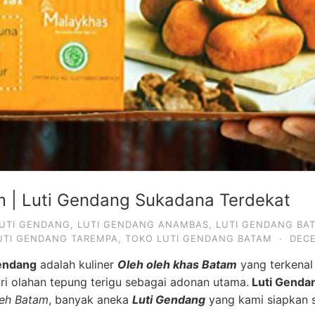
 | Luti Gendang Sukadana Terdekat
UTI GENDANG
,
LUTI GENDANG ANAMBAS
,
LUTI GENDANG BA
UTI GENDANG TAREMPA
,
TOKO LUTI GENDANG BATAM
·
DECE
Gendang
adalah kuliner
Oleh oleh khas Batam
yang terkenal
dari olahan tepung terigu sebagai adonan utama.
Luti Genda
leh Batam
, banyak aneka
Luti Gendang
yang kami siapkan s