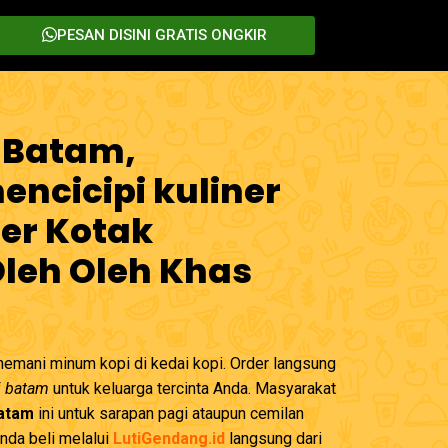
PESAN DISINI GRATIS ONGKIR
 Batam,
ncicipi kuliner
er Kotak
Oleh Oleh Khas
emani minum kopi di kedai kopi. Order langsung
i batam
untuk keluarga tercinta Anda. Masyarakat
Batam
ini untuk sarapan pagi ataupun cemilan
Anda beli melalui
LutiGendang.id
langsung dari