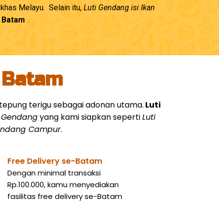
has Melayu. Selain itu,
Luti Gendang isi Ikan
– Batam
.
i Batam
an tepung terigu sebagai adonan utama.
Luti
i Gendang
yang kami siapkan seperti
Luti
Gendang Campur
.
Free Delivery se-Batam
Dengan minimal transaksi
Rp.100.000, kamu menyediakan
fasilitas free delivery se-Batam