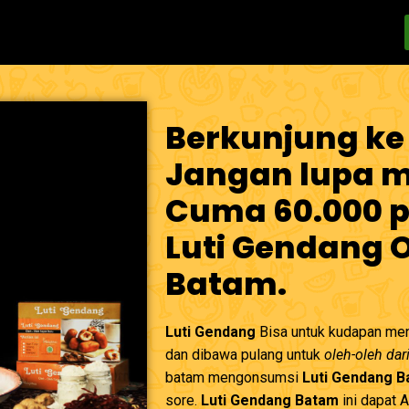
Berkunjung ke
Jangan lupa me
Cuma 60.000 p
Luti Gendang 
Batam.
Luti Gendang
Bisa untuk kudapan men
dan dibawa pulang untuk
oleh-oleh dar
batam mengonsumsi
Luti Gendang 
sore.
Luti Gendang Batam
ini dapat 