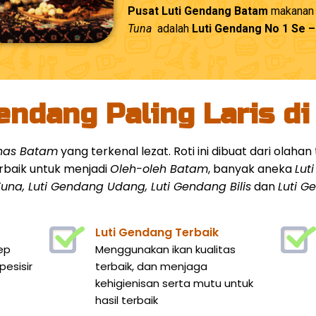
Pusat Luti Gendang Batam
makanan k
Tuna
adalah
Luti Gendang No 1 Se 
endang Paling Laris d
khas Batam
yang terkenal lezat. Roti ini dibuat dari olah
rbaik untuk menjadi
Oleh-oleh Batam
, banyak aneka
Lut
una, Luti Gendang Udang, Luti Gendang Bilis
dan
Luti 
Luti Gendang Terbaik
ep
Menggunakan ikan kualitas
esisir
terbaik, dan menjaga
kehigienisan serta mutu untuk
hasil terbaik