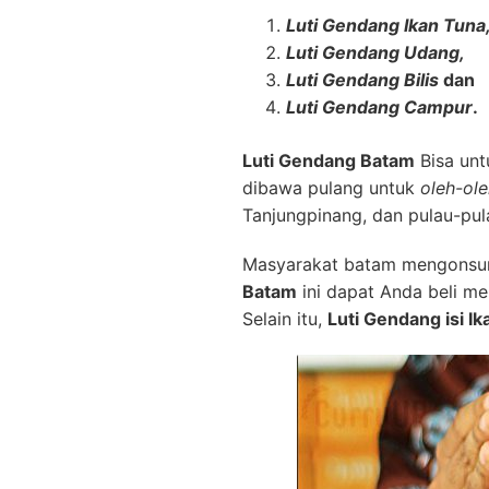
Luti Gendang Ikan Tuna
Luti Gendang Udang,
Luti Gendang Bilis
dan
Luti Gendang Campur
.
Luti Gendang Batam
Bisa unt
dibawa pulang untuk
oleh-ol
Tanjungpinang, dan pulau-pulau
Masyarakat batam mengons
Batam
ini dapat Anda beli me
Selain itu,
Luti Gendang isi I