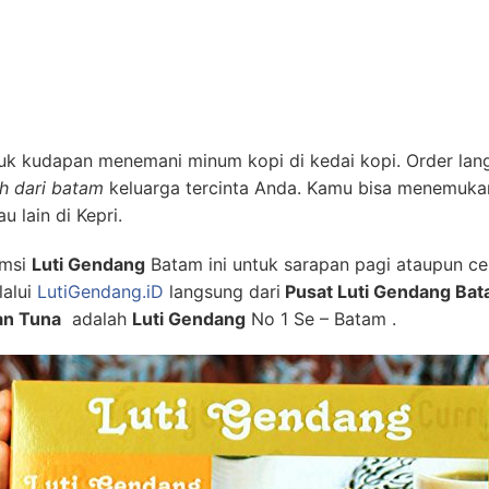
,
uk kudapan menemani minum kopi di kedai kopi. Order la
eh dari batam
keluarga tercinta Anda. Kamu bisa menemuk
 lain di Kepri.
umsi
Luti Gendang
Batam ini untuk sarapan pagi ataupun ce
lalui
LutiGendang.iD
langsung dari
Pusat Luti Gendang Ba
kan Tuna
adalah
Luti Gendang
No 1 Se – Batam .