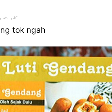
g tok ngah”
ang tok ngah