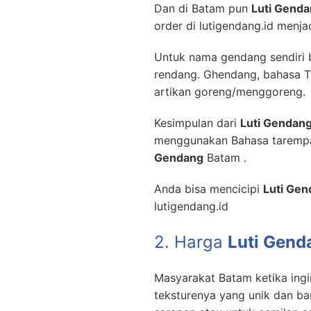
Dan di Batam pun
Luti Gend
order di lutigendang.id menja
Untuk nama gendang sendiri b
rendang. Ghendang, bahasa T
artikan goreng/menggoreng.
Kesimpulan dari
Luti Gendan
menggunakan Bahasa tarempa,
Gendang
Batam .
Anda bisa mencicipi
Luti Ge
lutigendang.id
2. Harga
Luti Gend
Masyarakat Batam ketika ing
teksturenya yang unik dan ba