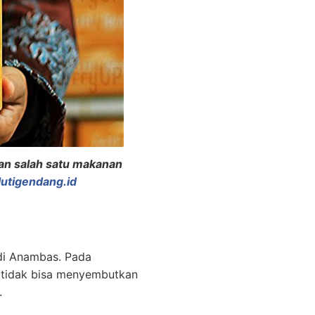
an salah satu makanan
/lutigendang.id
 di Anambas. Pada
k tidak bisa menyembutkan
.