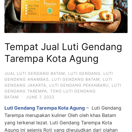
Tempat Jual Luti Gendang
Tarempa Kota Agung
JUAL LUTI GENDANG BATAM
,
LUTI GENDANG
,
LUTI
GENDANG ANAMBAS
,
LUTI GENDANG BATAM
,
LUTI
GENDANG JAKARTA
,
LUTI GENDANG PEKANBARU
,
LUTI
GENDANG TAREMPA
,
TOKO LUTI GENDANG
BATAM
·
JUNE 7, 2022
Luti Gendang Tarempa Kota Agung
– Luti Gendang
Tarempa merupakan kuliner Oleh oleh khas Batam
yang terkenal lezat. Luti Gendang Tarempa Kota
Agung ini sejenis Roti yang diwujudkan dari olahan