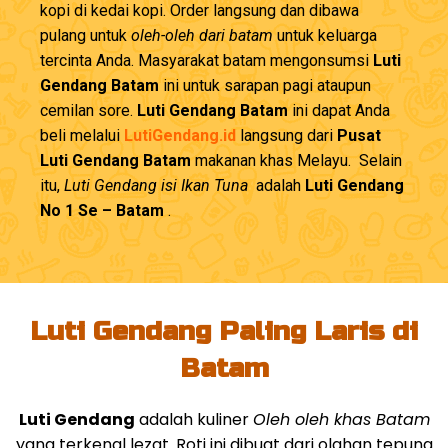
kopi di kedai kopi. Order langsung dan dibawa
pulang untuk
oleh-oleh dari batam
untuk keluarga
tercinta Anda. Masyarakat batam mengonsumsi
Luti
Gendang Batam
ini untuk sarapan pagi ataupun
cemilan sore.
Luti Gendang Batam
ini dapat Anda
beli melalui
LutiGendang.id
langsung dari
Pusat
Luti Gendang Batam
makanan khas Melayu. Selain
itu,
Luti Gendang isi Ikan Tuna
adalah
Luti Gendang
No 1 Se – Batam
.
Luti Gendang Paling Laris di
Batam
Luti Gendang
adalah kuliner
Oleh oleh khas Batam
yang terkenal lezat. Roti ini dibuat dari olahan tepung