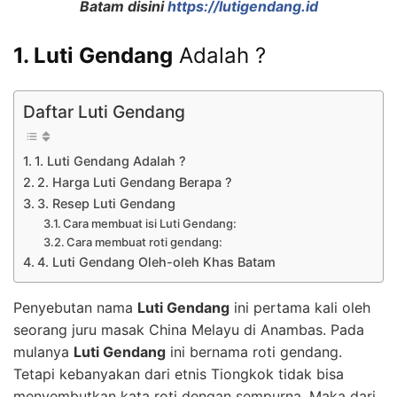
Batam disini
https://lutigendang.id
1. Luti Gendang
Adalah ?
Daftar Luti Gendang
1. Luti Gendang Adalah ?
2. Harga Luti Gendang Berapa ?
3. Resep Luti Gendang
Cara membuat isi Luti Gendang:
Cara membuat roti gendang:
4. Luti Gendang Oleh-oleh Khas Batam
Penyebutan nama
Luti Gendang
ini pertama kali oleh
seorang juru masak China Melayu di Anambas. Pada
mulanya
Luti Gendang
ini bernama roti gendang.
Tetapi kebanyakan dari etnis Tiongkok tidak bisa
menyembutkan kata roti dengan sempurna. Maka dari