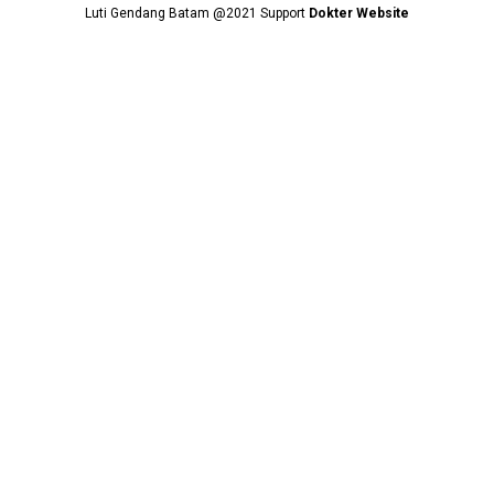
Luti Gendang Batam @2021 Support
Dokter Website