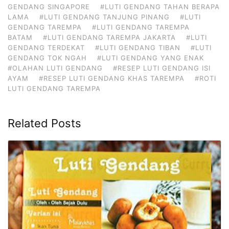
GENDANG SINGAPORE
#LUTI GENDANG TAHAN BERAPA
LAMA
#LUTI GENDANG TANJUNG PINANG
#LUTI
GENDANG TAREMPA
#LUTI GENDANG TAREMPA
BATAM
#LUTI GENDANG TAREMPA JAKARTA
#LUTI
GENDANG TERDEKAT
#LUTI GENDANG TIBAN
#LUTI
GENDANG TOK NGAH
#LUTI GENDANG YANG ENAK
#OLAHAN LUTI GENDANG
#RESEP LUTI GENDANG ISI
AYAM
#RESEP LUTI GENDANG KHAS TAREMPA
#ROTI
LUTI GENDANG TAREMPA
Related Posts