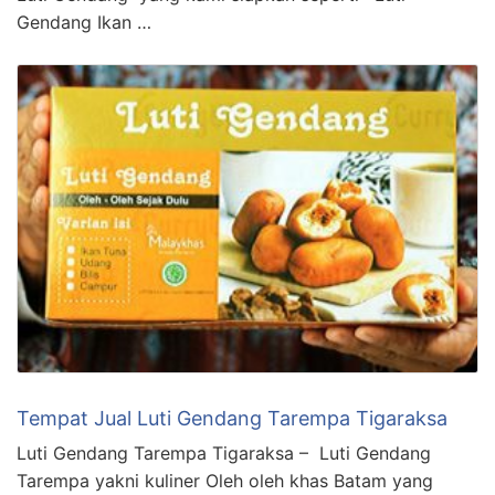
Gendang Ikan …
Tempat Jual Luti Gendang Tarempa Tigaraksa
Luti Gendang Tarempa Tigaraksa – Luti Gendang
Tarempa yakni kuliner Oleh oleh khas Batam yang