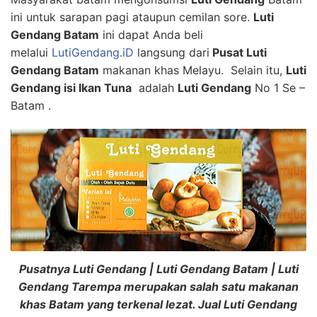
ini untuk sarapan pagi ataupun cemilan sore.
Luti
Gendang Batam
ini dapat Anda beli
melalui
LutiGendang.iD
langsung dari
Pusat Luti
Gendang Batam
makanan khas Melayu. Selain itu,
Luti
Gendang isi Ikan Tuna
adalah
Luti Gendang
No 1 Se –
Batam .
Pusatnya Luti Gendang | Luti Gendang Batam | Luti
Gendang Tarempa merupakan salah satu makanan
khas Batam yang terkenal lezat. Jual Luti Gendang