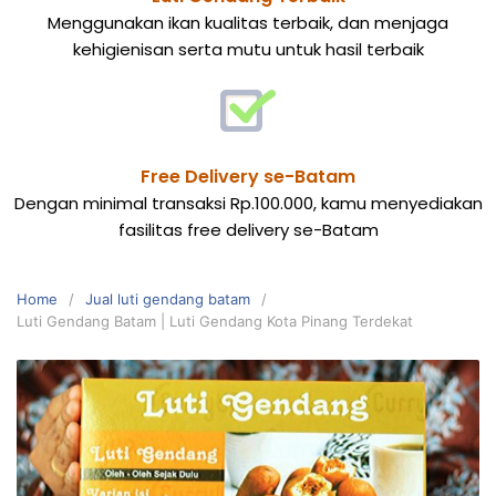
Menggunakan ikan kualitas terbaik, dan menjaga
kehigienisan serta mutu untuk hasil terbaik
Free Delivery se-Batam
Dengan minimal transaksi Rp.100.000, kamu menyediakan
fasilitas free delivery se-Batam
Home
Jual luti gendang batam
Luti Gendang Batam | Luti Gendang Kota Pinang Terdekat