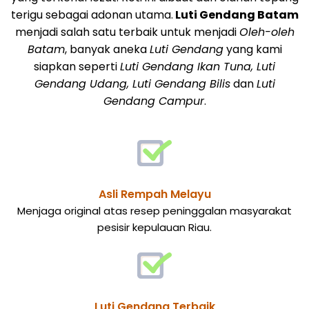
terigu sebagai adonan utama.
Luti Gendang Batam
menjadi salah satu terbaik untuk menjadi
Oleh-oleh
Batam
, banyak aneka
Luti Gendang
yang kami
siapkan seperti
Luti Gendang Ikan Tuna, Luti
Gendang Udang, Luti Gendang Bilis
dan
Luti
Gendang Campur
.
Asli Rempah Melayu
Menjaga original atas resep peninggalan masyarakat
pesisir kepulauan Riau.
Luti Gendang Terbaik