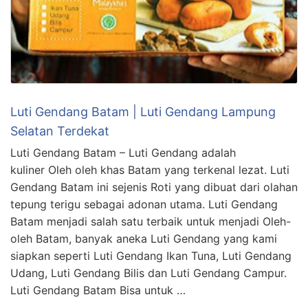
Luti Gendang Batam | Luti Gendang Lampung
Selatan Terdekat
Luti Gendang Batam – Luti Gendang adalah
kuliner Oleh oleh khas Batam yang terkenal lezat. Luti
Gendang Batam ini sejenis Roti yang dibuat dari olahan
tepung terigu sebagai adonan utama. Luti Gendang
Batam menjadi salah satu terbaik untuk menjadi Oleh-
oleh Batam, banyak aneka Luti Gendang yang kami
siapkan seperti Luti Gendang Ikan Tuna, Luti Gendang
Udang, Luti Gendang Bilis dan Luti Gendang Campur.
Luti Gendang Batam Bisa untuk …