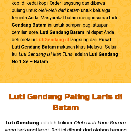
kopi di kedai kopi. Order langsung dan dibawa
pulang untuk
oleh-oleh dari batam
untuk keluarga
tercinta Anda. Masyarakat batam mengonsumsi
Luti
Gendang Batam
ini untuk sarapan pagi ataupun
cemilan sore.
Luti Gendang Batam
ini dapat Anda
beli melalui
LutiGendang.id
langsung dari
Pusat
Luti Gendang Batam
makanan khas Melayu. Selain
itu,
Luti Gendang isi Ikan Tuna
adalah
Luti Gendang
No 1 Se – Batam
.
Luti Gendang Paling Laris di
Batam
Luti Gendang
adalah kuliner
Oleh oleh khas Batam
yang terkenal lezat. Roti ini dibuat dari olahan tepung