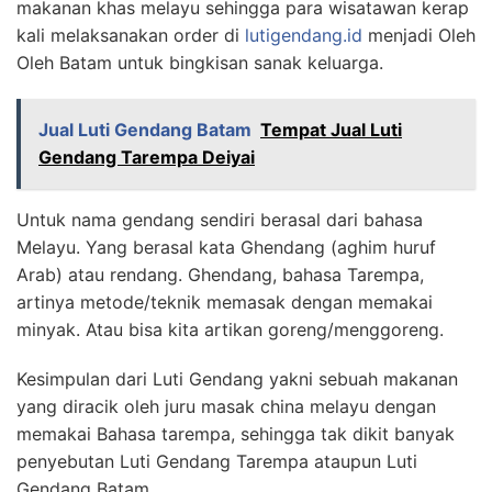
Arab) atau rendang. Ghendang, bahasa Tarempa,
artinya metode/teknik memasak dengan memakai
minyak. Atau bisa kita artikan goreng/menggoreng.
Kesimpulan dari Luti Gendang yakni sebuah makanan
yang diracik oleh juru masak china melayu dengan
memakai Bahasa tarempa, sehingga tak dikit banyak
penyebutan Luti Gendang Tarempa ataupun Luti
Gendang Batam .
Harga
Luti Gendang Tarempa
Samosir
Berapa ?
Masyarakat Batam saat berharap mencari Oleh Oleh
Batam pasti merujuk pada Luti Gendang Batam,
dengan teksturenya yang unik dan banyak cita rasa
yang terdapat pada
Luti Gendang Tarempa
Samosir
lazim ngemil roti gendang ini ketika sarapan