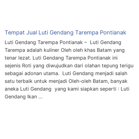
aneka Luti Gendang yang kami siapkan seperti : Luti
Gendang Ikan …
Tempat Jual Luti Gendang Tarempa Ujoh Bilang
Luti Gendang Tarempa Ujoh Bilang – Luti Gendang