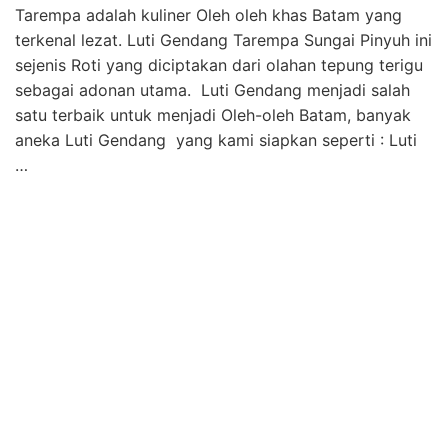
Tempat Jual Luti Gendang Tarempa Sungaipenuh
Luti Gendang Tarempa Sungaipenuh – Luti Gendang
Tarempa yaitu masakan Oleh oleh khas Batam yang
terkenal lezat. Luti Gendang Tarempa Sungaipenuh ini
sejenis Roti yang dihasilkan dari olahan tepung terigu
sebagai adonan utama. Luti Gendang menjadi salah
satu terbaik untuk menjadi Oleh-oleh Batam, banyak
aneka Luti Gendang yang kami siapkan seperti : Luti
Gendang Ikan …