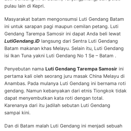
pertama kali oleh seorang juru masak China Melayu di
Anambas. Pada mulanya Luti Gendang ini bernama roti
gendang. Namun kebanyakan dari etnis Tiongkok tidak
dapat menyembutkan kata roti dengan total.
Karenanya dari itu jadilah sebutan Luti Gendang
sampai kini.
Dan di Batam malah Luti Gendang ini menjadi sebuah
makanan khas melayu sehingga para wisatawan kerap
kali melaksanakan order di
lutigendang.id
menjadi Oleh
Oleh Batam untuk bingkisan sanak keluarga.
Jual Luti Gendang Batam
Tempat Jual Luti
Gendang Tarempa Deiyai
Untuk nama gendang sendiri berasal dari bahasa
Melayu. Yang berasal kata Ghendang (aghim huruf