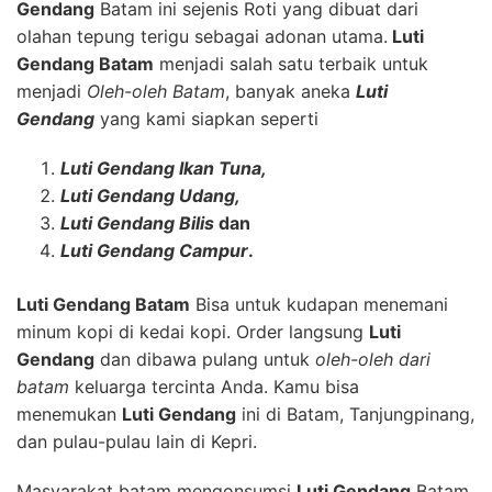
Gendang
Batam ini sejenis Roti yang dibuat dari
olahan tepung terigu sebagai adonan utama.
Luti
Gendang Batam
menjadi salah satu terbaik untuk
menjadi
Oleh-oleh Batam
, banyak aneka
Luti
Gendang
yang kami siapkan seperti
Luti Gendang Ikan Tuna,
Luti Gendang Udang,
Luti Gendang Bilis
dan
Luti Gendang Campur
.
Luti Gendang Batam
Bisa untuk kudapan menemani
minum kopi di kedai kopi. Order langsung
Luti
Gendang
dan dibawa pulang untuk
oleh-oleh dari
batam
keluarga tercinta Anda. Kamu bisa
menemukan
Luti Gendang
ini di Batam, Tanjungpinang,
dan pulau-pulau lain di Kepri.
Masyarakat batam mengonsumsi
Luti Gendang
Batam