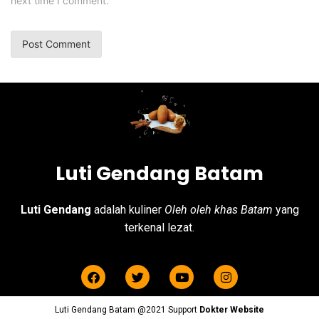
next time I comment.
Luti Gendang Batam
Luti Gendang
adalah kuliner
Oleh oleh khas Batam
yang
terkenal lezat.
Luti Gendang Batam @2021 Support
Dokter Website