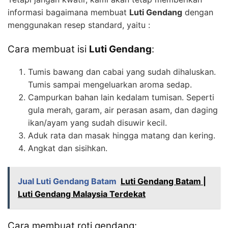
informasi bagaimana membuat
Luti Gendang
dengan
menggunakan resep standard, yaitu :
Cara membuat isi
Luti Gendang
:
Tumis bawang dan cabai yang sudah dihaluskan.
Tumis sampai mengeluarkan aroma sedap.
Campurkan bahan lain kedalam tumisan. Seperti
gula merah, garam, air perasan asam, dan daging
ikan/ayam yang sudah disuwir kecil.
Aduk rata dan masak hingga matang dan kering.
Angkat dan sisihkan.
Jual Luti Gendang Batam
Luti Gendang Batam |
Luti Gendang Malaysia Terdekat
Cara membuat roti gendang: