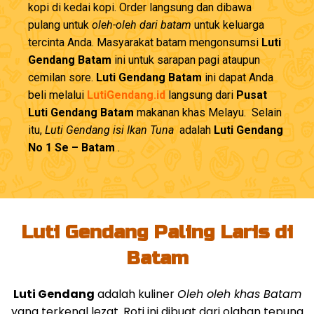
kopi di kedai kopi. Order langsung dan dibawa
pulang untuk
oleh-oleh dari batam
untuk keluarga
tercinta Anda. Masyarakat batam mengonsumsi
Luti
Gendang Batam
ini untuk sarapan pagi ataupun
cemilan sore.
Luti Gendang Batam
ini dapat Anda
beli melalui
LutiGendang.id
langsung dari
Pusat
Luti Gendang Batam
makanan khas Melayu. Selain
itu,
Luti Gendang isi Ikan Tuna
adalah
Luti Gendang
No 1 Se – Batam
.
Luti Gendang Paling Laris di
Batam
Luti Gendang
adalah kuliner
Oleh oleh khas Batam
yang terkenal lezat. Roti ini dibuat dari olahan tepung