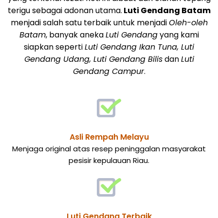
terigu sebagai adonan utama.
Luti Gendang Batam
menjadi salah satu terbaik untuk menjadi
Oleh-oleh
Batam
, banyak aneka
Luti Gendang
yang kami
siapkan seperti
Luti Gendang Ikan Tuna, Luti
Gendang Udang, Luti Gendang Bilis
dan
Luti
Gendang Campur
.
Asli Rempah Melayu
Menjaga original atas resep peninggalan masyarakat
pesisir kepulauan Riau.
Luti Gendang Terbaik