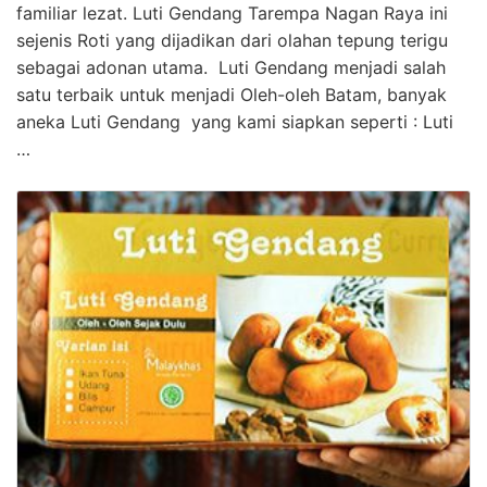
familiar lezat. Luti Gendang Tarempa Nagan Raya ini
sejenis Roti yang dijadikan dari olahan tepung terigu
sebagai adonan utama. Luti Gendang menjadi salah
satu terbaik untuk menjadi Oleh-oleh Batam, banyak
aneka Luti Gendang yang kami siapkan seperti : Luti
…