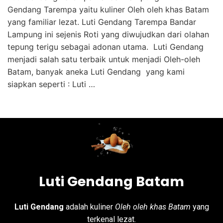
Gendang Tarempa yaitu kuliner Oleh oleh khas Batam
yang familiar lezat. Luti Gendang Tarempa Bandar
Lampung ini sejenis Roti yang diwujudkan dari olahan
tepung terigu sebagai adonan utama. Luti Gendang
menjadi salah satu terbaik untuk menjadi Oleh-oleh
Batam, banyak aneka Luti Gendang yang kami
siapkan seperti : Luti …
Luti Gendang Batam
Luti Gendang
adalah kuliner
Oleh oleh khas Batam
yang
terkenal lezat.