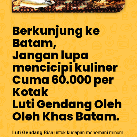
Berkunjung ke
Batam,
Jangan lupa
mencicipi kuliner
Cuma 60.000 per
Kotak
Luti Gendang Oleh
Oleh Khas Batam.
Luti Gendang
Bisa untuk kudapan menemani minum