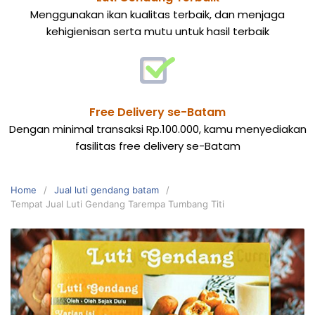
Menggunakan ikan kualitas terbaik, dan menjaga
kehigienisan serta mutu untuk hasil terbaik
Free Delivery se-Batam
Dengan minimal transaksi Rp.100.000, kamu menyediakan
fasilitas free delivery se-Batam
Home
Jual luti gendang batam
Tempat Jual Luti Gendang Tarempa Tumbang Titi