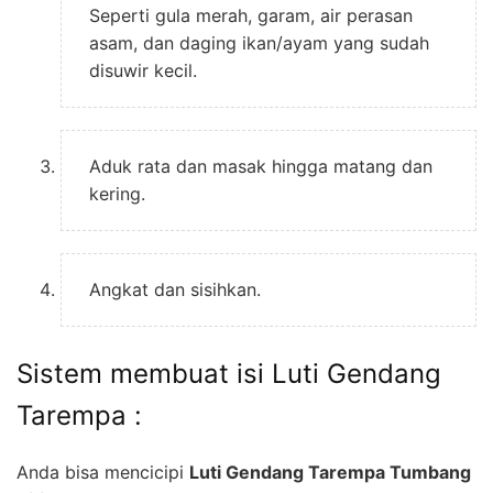
Seperti gula merah, garam, air perasan
asam, dan daging ikan/ayam yang sudah
disuwir kecil.
Aduk rata dan masak hingga matang dan
kering.
Angkat dan sisihkan.
Sistem membuat isi Luti Gendang
Tarempa :
Anda bisa mencicipi
Luti Gendang Tarempa Tumbang