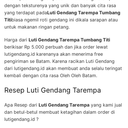
dengan teksturenya yang unik dan banyak cita rasa
yang terdapat pada
Luti Gendang Tarempa Tumbang
Titi
biasa ngemil roti gendang ini dikala sarapan atau
untuk makanan ringan petang.
Harga dari
Luti Gendang Tarempa Tumbang Titi
berikisar Rp 5.000 perbuah dan jika order lewat
lutigendang.id karenanya akan menerima free
pengiriman se Batam. Karena racikan Luti Gendang
dari lutigendang.id akan membuat anda selalu teringat
kembali dengan cita rasa Oleh Oleh Batam.
Resep Luti Gendang Tarempa
Apa Resep dari
Luti Gendang Tarempa
yang kami jual
dan betul-betul membuat ketagihan dalam order di
lutigendang.id ?