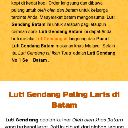
kopi di kedai kopi. Order langsung dan dibawa
pulang untuk
oleh-oleh dari batam
untuk keluarga
tercinta Anda. Masyarakat batam mengonsumsi
Luti
Gendang Batam
ini untuk sarapan pagi ataupun
cemilan sore.
Luti Gendang Batam
ini dapat Anda
beli melalui
LutiGendang.id
langsung dari
Pusat
Luti Gendang Batam
makanan khas Melayu. Selain
itu,
Luti Gendang isi Ikan Tuna
adalah
Luti Gendang
No 1 Se – Batam
.
Luti Gendang Paling Laris di
Batam
Luti Gendang
adalah kuliner
Oleh oleh khas Batam
yang terkenal lezat. Roti ini dibuat dari olahan tepung