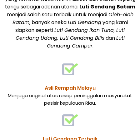
terigu sebagai adonan utama.
Luti Gendang Batam
menjadi salah satu terbaik untuk menjadi
Oleh-oleh
Batam
, banyak aneka
Luti Gendang
yang kami
siapkan seperti
Luti Gendang Ikan Tuna, Luti
Gendang Udang, Luti Gendang Bilis
dan
Luti
Gendang Campur
.
Asli Rempah Melayu
Menjaga original atas resep peninggalan masyarakat
pesisir kepulauan Riau.
Luti Gendang Terbaik