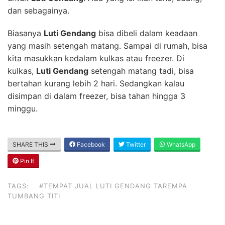
dan sebagainya.
Biasanya
Luti Gendang
bisa dibeli dalam keadaan
yang masih setengah matang. Sampai di rumah, bisa
kita masukkan kedalam kulkas atau freezer. Di
kulkas,
Luti Gendang
setengah matang tadi, bisa
bertahan kurang lebih 2 hari. Sedangkan kalau
disimpan di dalam freezer, bisa tahan hingga 3
minggu.
SHARE THIS
Facebook
Twitter
WhatsApp
Pin It
TAGS:
#TEMPAT JUAL LUTI GENDANG TAREMPA
TUMBANG TITI