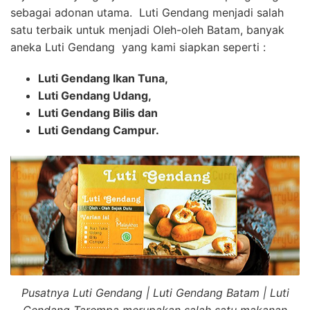
sebagai adonan utama. Luti Gendang menjadi salah
satu terbaik untuk menjadi Oleh-oleh Batam, banyak
aneka Luti Gendang yang kami siapkan seperti :
Luti Gendang Ikan Tuna,
Luti Gendang Udang,
Luti Gendang Bilis dan
Luti Gendang Campur.
Pusatnya Luti Gendang | Luti Gendang Batam | Luti
Gendang Tarempa merupakan salah satu makanan