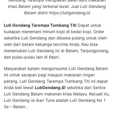
khas Batam yang terkenal lezat. Jual Luti Gendang
Batam disini https://lutigendang.id
Luti Gendang Tarempa Tumbang Titi
Dapat untuk
kudapan menemani minum kopi di kedai kopi. Order
seketika Luti Gendang dan dibawa pulang untuk oleh-
oleh dari batam keluarga tercinta Anda. Kau bisa
menemukan Luti Gendang ini di Batam, Tanjungpinang,
dan pulau-pulau lain di Kepri.
Masyarakat batam mengonsumsi Luti Gendang Batam
ini untuk sarapan pagi maupun makanan ringan
petang. Luti Gendang Tarempa Tumbang Titi ini dapat
Anda beli lewat
LutiGendang.iD
seketika dari Sentra
Luti Gendang Batam makanan khas Melayu. Kecuali itu,
Luti Gendang isi Ikan Tuna adalah Luti Gendang No 1
Se – Batam .