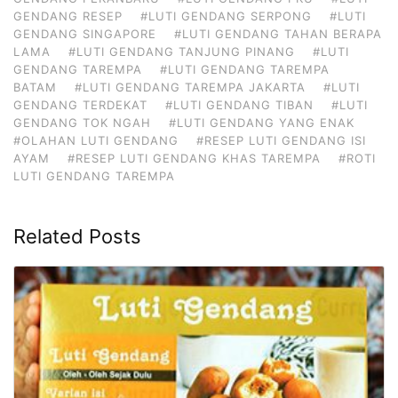
GENDANG RESEP
#LUTI GENDANG SERPONG
#LUTI
GENDANG SINGAPORE
#LUTI GENDANG TAHAN BERAPA
LAMA
#LUTI GENDANG TANJUNG PINANG
#LUTI
GENDANG TAREMPA
#LUTI GENDANG TAREMPA
BATAM
#LUTI GENDANG TAREMPA JAKARTA
#LUTI
GENDANG TERDEKAT
#LUTI GENDANG TIBAN
#LUTI
GENDANG TOK NGAH
#LUTI GENDANG YANG ENAK
#OLAHAN LUTI GENDANG
#RESEP LUTI GENDANG ISI
AYAM
#RESEP LUTI GENDANG KHAS TAREMPA
#ROTI
LUTI GENDANG TAREMPA
Related Posts