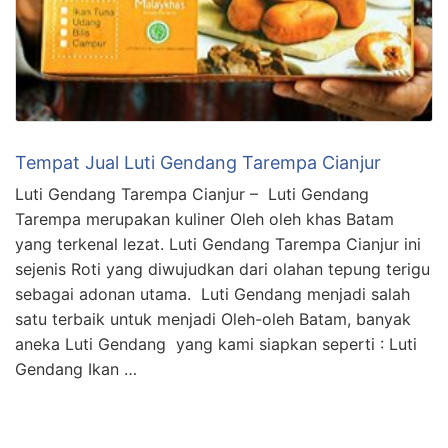
Tempat Jual Luti Gendang Tarempa Cianjur
Luti Gendang Tarempa Cianjur – Luti Gendang
Tarempa merupakan kuliner Oleh oleh khas Batam
yang terkenal lezat. Luti Gendang Tarempa Cianjur ini
sejenis Roti yang diwujudkan dari olahan tepung terigu
sebagai adonan utama. Luti Gendang menjadi salah
satu terbaik untuk menjadi Oleh-oleh Batam, banyak
aneka Luti Gendang yang kami siapkan seperti : Luti
Gendang Ikan …