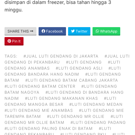
disimpan di dalam freezer, bisa tahan hingga 3
minggu.
SHARE THIS
Facebook
Twitter
WhatsApp
Pin It
TAGS:
#JUAL LUTI GENDANG DI JAKARTA
#JUAL LUTI
GENDANG DI PEKANBARU
#LUTI GENDANG
#LUTI
GENDANG ANAMBAS
#LUTI GENDANG ASLI
#LUTI
GENDANG BANDARA HANG NADIM
#LUTI GENDANG
BATAM
#LUTI GENDANG BATAM CABANG JAKARTA
#LUTI GENDANG BATAM CENTER
#LUTI GENDANG
BATAM NAGOYA
#LUTI GENDANG DI BANDARA HANG
NADIM
#LUTI GENDANG MAKANAN KHAS
#LUTI
GENDANG MANGGA BESAR
#LUTI GENDANG MEDAN
#LUTI GENDANG MIE ANAMBAS
#LUTI GENDANG MIE
TAREMPA BATAM
#LUTI GENDANG MR OLLIE
#LUTI
GENDANG MR OLLIE BATAM
#LUTI GENDANG PADANG
#LUTI GENDANG PALING ENAK DI BATAM
#LUTI
GENDANG PEKANBARU
#LUTI GENDANG PKU
#LUTI