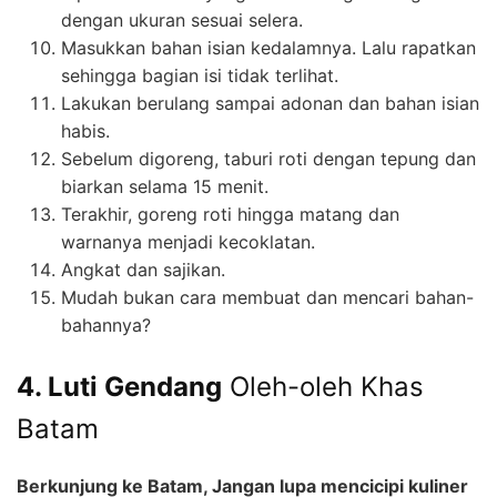
dengan ukuran sesuai selera.
Masukkan bahan isian kedalamnya. Lalu rapatkan
sehingga bagian isi tidak terlihat.
Lakukan berulang sampai adonan dan bahan isian
habis.
Sebelum digoreng, taburi roti dengan tepung dan
biarkan selama 15 menit.
Terakhir, goreng roti hingga matang dan
warnanya menjadi kecoklatan.
Angkat dan sajikan.
Mudah bukan cara membuat dan mencari bahan-
bahannya?
4. Luti Gendang
Oleh-oleh Khas
Batam
Berkunjung ke Batam, Jangan lupa mencicipi kuliner