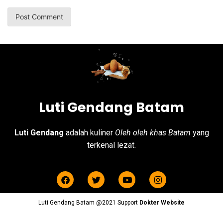
Luti Gendang Batam
Luti Gendang
adalah kuliner
Oleh oleh khas Batam
yang
terkenal lezat.
Luti Gendang Batam @2021 Support
Dokter Website