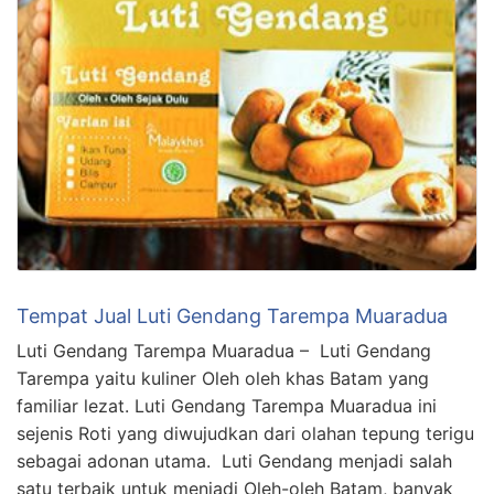
Tempat Jual Luti Gendang Tarempa Muaradua
Luti Gendang Tarempa Muaradua – Luti Gendang
Tarempa yaitu kuliner Oleh oleh khas Batam yang
familiar lezat. Luti Gendang Tarempa Muaradua ini
sejenis Roti yang diwujudkan dari olahan tepung terigu
sebagai adonan utama. Luti Gendang menjadi salah
satu terbaik untuk menjadi Oleh-oleh Batam, banyak