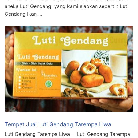
aneka Luti Gendang yang kami siapkan seperti : Luti
Gendang Ikan …
Tempat Jual Luti Gendang Tarempa Liwa
Luti Gendang Tarempa Liwa – Luti Gendang Tarempa