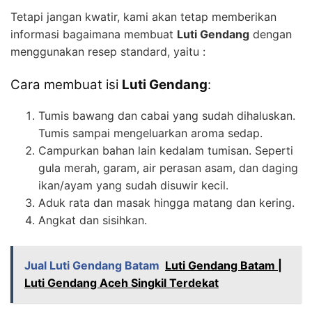
Tetapi jangan kwatir, kami akan tetap memberikan
informasi bagaimana membuat
Luti Gendang
dengan
menggunakan resep standard, yaitu :
Cara membuat isi
Luti Gendang
:
Tumis bawang dan cabai yang sudah dihaluskan.
Tumis sampai mengeluarkan aroma sedap.
Campurkan bahan lain kedalam tumisan. Seperti
gula merah, garam, air perasan asam, dan daging
ikan/ayam yang sudah disuwir kecil.
Aduk rata dan masak hingga matang dan kering.
Angkat dan sisihkan.
Jual Luti Gendang Batam
Luti Gendang Batam |
Luti Gendang Aceh Singkil Terdekat