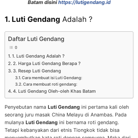
Batam disini
https://lutigendang.id
1. Luti Gendang
Adalah ?
Daftar Luti Gendang
1. Luti Gendang Adalah ?
2. Harga Luti Gendang Berapa ?
3. Resep Luti Gendang
Cara membuat isi Luti Gendang:
Cara membuat roti gendang:
4. Luti Gendang Oleh-oleh Khas Batam
Penyebutan nama
Luti Gendang
ini pertama kali oleh
seorang juru masak China Melayu di Anambas. Pada
mulanya
Luti Gendang
ini bernama roti gendang.
Tetapi kebanyakan dari etnis Tiongkok tidak bisa
menyembutkan kata roti dengan sempurna. Maka dari