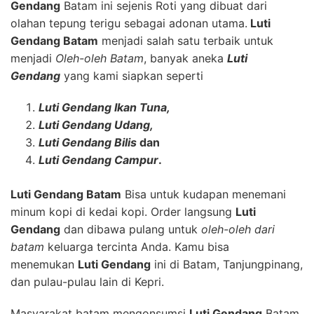
Gendang
Batam ini sejenis Roti yang dibuat dari
olahan tepung terigu sebagai adonan utama.
Luti
Gendang Batam
menjadi salah satu terbaik untuk
menjadi
Oleh-oleh Batam
, banyak aneka
Luti
Gendang
yang kami siapkan seperti
Luti Gendang Ikan Tuna,
Luti Gendang Udang,
Luti Gendang Bilis
dan
Luti Gendang Campur
.
Luti Gendang Batam
Bisa untuk kudapan menemani
minum kopi di kedai kopi. Order langsung
Luti
Gendang
dan dibawa pulang untuk
oleh-oleh dari
batam
keluarga tercinta Anda. Kamu bisa
menemukan
Luti Gendang
ini di Batam, Tanjungpinang,
dan pulau-pulau lain di Kepri.
Masyarakat batam mengonsumsi
Luti Gendang
Batam