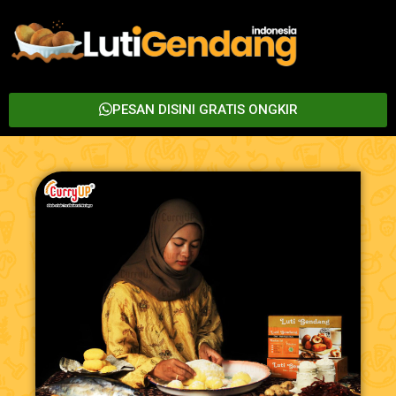
PESAN DISINI GRATIS ONGKIR