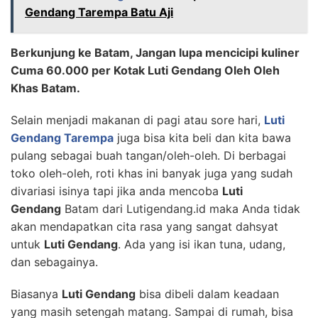
Gendang Tarempa Batu Aji
Berkunjung ke Batam, Jangan lupa mencicipi kuliner
Cuma 60.000 per Kotak Luti Gendang Oleh Oleh
Khas Batam.
Selain menjadi makanan di pagi atau sore hari,
Luti
Gendang Tarempa
juga bisa kita beli dan kita bawa
pulang sebagai buah tangan/oleh-oleh. Di berbagai
toko oleh-oleh, roti khas ini banyak juga yang sudah
divariasi isinya tapi jika anda mencoba
Luti
Gendang
Batam dari Lutigendang.id maka Anda tidak
akan mendapatkan cita rasa yang sangat dahsyat
untuk
Luti Gendang
. Ada yang isi ikan tuna, udang,
dan sebagainya.
Biasanya
Luti Gendang
bisa dibeli dalam keadaan
yang masih setengah matang. Sampai di rumah, bisa