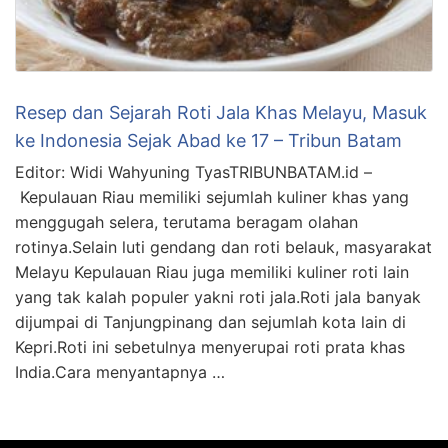
Resep dan Sejarah Roti Jala Khas Melayu, Masuk
ke Indonesia Sejak Abad ke 17 – Tribun Batam
Editor: Widi Wahyuning TyasTRIBUNBATAM.id –
Kepulauan Riau memiliki sejumlah kuliner khas yang
menggugah selera, terutama beragam olahan
rotinya.Selain luti gendang dan roti belauk, masyarakat
Melayu Kepulauan Riau juga memiliki kuliner roti lain
yang tak kalah populer yakni roti jala.Roti jala banyak
dijumpai di Tanjungpinang dan sejumlah kota lain di
Kepri.Roti ini sebetulnya menyerupai roti prata khas
India.Cara menyantapnya …