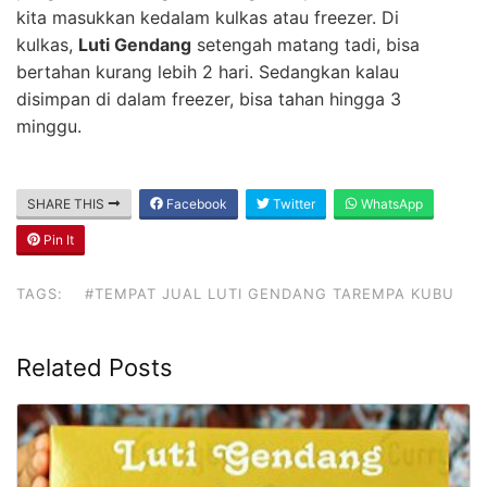
kita masukkan kedalam kulkas atau freezer. Di
kulkas,
Luti Gendang
setengah matang tadi, bisa
bertahan kurang lebih 2 hari. Sedangkan kalau
disimpan di dalam freezer, bisa tahan hingga 3
minggu.
SHARE THIS
Facebook
Twitter
WhatsApp
Pin It
TAGS:
#TEMPAT JUAL LUTI GENDANG TAREMPA KUBU
Related Posts