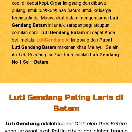
kopi di kedai kopi. Order langsung dan dibawa
pulang untuk
oleh-oleh dari batam
untuk keluarga
tercinta Anda. Masyarakat batam mengonsumsi
Luti
Gendang Batam
ini untuk sarapan pagi ataupun
cemilan sore.
Luti Gendang Batam
ini dapat Anda
beli melalui
LutiGendang.id
langsung dari
Pusat
Luti Gendang Batam
makanan khas Melayu. Selain
itu,
Luti Gendang isi Ikan Tuna
adalah
Luti Gendang
No 1 Se – Batam
.
Luti Gendang Paling Laris di
Batam
Luti Gendang
adalah kuliner
Oleh oleh khas Batam
yang terkenal lezat. Roti ini dibuat dari olahan tepung