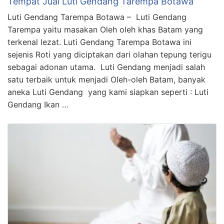
Tempat Jual Luti Gendang Tarempa Botawa
Luti Gendang Tarempa Botawa – Luti Gendang
Tarempa yaitu masakan Oleh oleh khas Batam yang
terkenal lezat. Luti Gendang Tarempa Botawa ini
sejenis Roti yang diciptakan dari olahan tepung terigu
sebagai adonan utama. Luti Gendang menjadi salah
satu terbaik untuk menjadi Oleh-oleh Batam, banyak
aneka Luti Gendang yang kami siapkan seperti : Luti
Gendang Ikan …