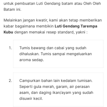
untuk pembuatan Luti Gendang batam atau Oleh Oleh
Batam ini.
Melainkan jangan kwatir, kami akan tetap memberikan
kabar bagaimana membikin
Luti Gendang Tarempa
Kubu
dengan memakai resep standard, yakni :
Tumis bawang dan cabai yang sudah
dihaluskan. Tumis sampai mengeluarkan
aroma sedap.
Campurkan bahan lain kedalam tumisan.
Seperti gula merah, garam, air perasan
asam, dan daging ikan/ayam yang sudah
disuwir kecil.