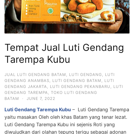
Tempat Jual Luti Gendang
Tarempa Kubu
JUAL LUTI GENDANG BATAM
,
LUTI GENDANG
,
LUTI
GENDANG ANAMBAS
,
LUTI GENDANG BATAM
,
LUTI
GENDANG JAKARTA
,
LUTI GENDANG PEKANBARU
,
LUTI
GENDANG TAREMPA
,
TOKO LUTI GENDANG
BATAM
·
JUNE 7, 2022
Luti Gendang Tarempa Kubu
– Luti Gendang Tarempa
yaitu masakan Oleh oleh khas Batam yang tenar lezat.
Luti Gendang Tarempa Kubu ini sejenis Roti yang
diwujudkan dari olahan tepung terigu sebagai adonan