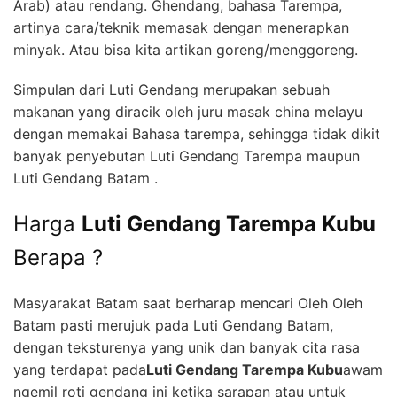
Arab) atau rendang. Ghendang, bahasa Tarempa,
artinya cara/teknik memasak dengan menerapkan
minyak. Atau bisa kita artikan goreng/menggoreng.
Simpulan dari Luti Gendang merupakan sebuah
makanan yang diracik oleh juru masak china melayu
dengan memakai Bahasa tarempa, sehingga tidak dikit
banyak penyebutan Luti Gendang Tarempa maupun
Luti Gendang Batam .
Harga
Luti Gendang Tarempa Kubu
Berapa ?
Masyarakat Batam saat berharap mencari Oleh Oleh
Batam pasti merujuk pada Luti Gendang Batam,
dengan teksturenya yang unik dan banyak cita rasa
yang terdapat pada
Luti Gendang Tarempa Kubu
awam
ngemil roti gendang ini ketika sarapan atau untuk