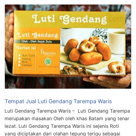
Tempat Jual Luti Gendang Tarempa Waris
Luti Gendang Tarempa Waris – Luti Gendang Tarempa
merupakan masakan Oleh oleh khas Batam yang tenar
lezat. Luti Gendang Tarempa Waris ini sejenis Roti
yang diciptakan dari olahan tepung terigu sebagai