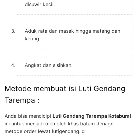
disuwir kecil.
Aduk rata dan masak hingga matang dan
kering.
Angkat dan sisihkan.
Metode membuat isi Luti Gendang
Tarempa :
Anda bisa mencicipi
Luti Gendang Tarempa Kotabumi
ini untuk menjadi oleh oleh khas batam denagn
metode order lewat lutigendang.id