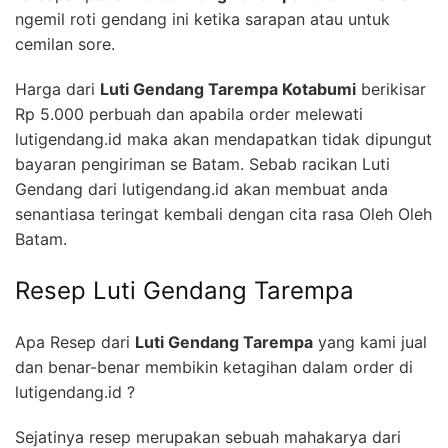
ngemil roti gendang ini ketika sarapan atau untuk
cemilan sore.
Harga dari
Luti Gendang Tarempa Kotabumi
berikisar
Rp 5.000 perbuah dan apabila order melewati
lutigendang.id maka akan mendapatkan tidak dipungut
bayaran pengiriman se Batam. Sebab racikan Luti
Gendang dari lutigendang.id akan membuat anda
senantiasa teringat kembali dengan cita rasa Oleh Oleh
Batam.
Resep Luti Gendang Tarempa
Apa Resep dari
Luti Gendang Tarempa
yang kami jual
dan benar-benar membikin ketagihan dalam order di
lutigendang.id ?
Sejatinya resep merupakan sebuah mahakarya dari