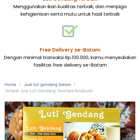
Menggunakan ikan kualitas terbaik, dan menjaga
kehigienisan serta mutu untuk hasil terbaik
Free Delivery se-Batam
Dengan minimal transaksi Rp.100.000, kamu menyediakan
fasilitas free delivery se-Batam
Home
Jual luti gendang batam
Tempat Jual Luti Gendang Tarempa Kotabumi