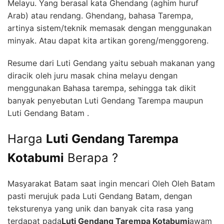
Melayu. Yang berasal kata Ghendang (aghim huruf
Arab) atau rendang. Ghendang, bahasa Tarempa,
artinya sistem/teknik memasak dengan menggunakan
minyak. Atau dapat kita artikan goreng/menggoreng.
Resume dari Luti Gendang yaitu sebuah makanan yang
diracik oleh juru masak china melayu dengan
menggunakan Bahasa tarempa, sehingga tak dikit
banyak penyebutan Luti Gendang Tarempa maupun
Luti Gendang Batam .
Harga
Luti Gendang Tarempa
Kotabumi
Berapa ?
Masyarakat Batam saat ingin mencari Oleh Oleh Batam
pasti merujuk pada Luti Gendang Batam, dengan
teksturenya yang unik dan banyak cita rasa yang
terdapat pada
Luti Gendang Tarempa Kotabumi
awam