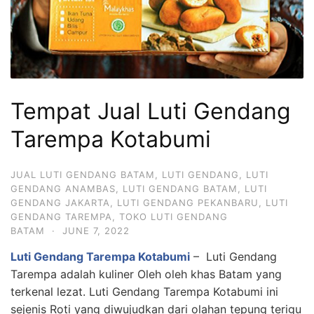
Tempat Jual Luti Gendang
Tarempa Kotabumi
JUAL LUTI GENDANG BATAM
,
LUTI GENDANG
,
LUTI
GENDANG ANAMBAS
,
LUTI GENDANG BATAM
,
LUTI
GENDANG JAKARTA
,
LUTI GENDANG PEKANBARU
,
LUTI
GENDANG TAREMPA
,
TOKO LUTI GENDANG
BATAM
·
JUNE 7, 2022
Luti Gendang Tarempa Kotabumi
– Luti Gendang
Tarempa adalah kuliner Oleh oleh khas Batam yang
terkenal lezat. Luti Gendang Tarempa Kotabumi ini
sejenis Roti yang diwujudkan dari olahan tepung terigu