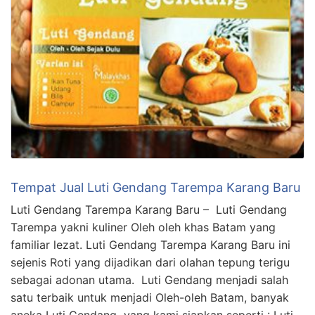
Tempat Jual Luti Gendang Tarempa Karang Baru
Luti Gendang Tarempa Karang Baru – Luti Gendang
Tarempa yakni kuliner Oleh oleh khas Batam yang
familiar lezat. Luti Gendang Tarempa Karang Baru ini
sejenis Roti yang dijadikan dari olahan tepung terigu
sebagai adonan utama. Luti Gendang menjadi salah
satu terbaik untuk menjadi Oleh-oleh Batam, banyak
aneka Luti Gendang yang kami siapkan seperti : Luti