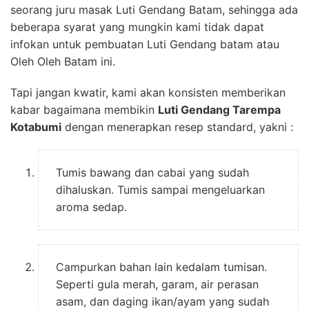
seorang juru masak Luti Gendang Batam, sehingga ada
beberapa syarat yang mungkin kami tidak dapat
infokan untuk pembuatan Luti Gendang batam atau
Oleh Oleh Batam ini.
Tapi jangan kwatir, kami akan konsisten memberikan
kabar bagaimana membikin
Luti Gendang Tarempa
Kotabumi
dengan menerapkan resep standard, yakni :
Tumis bawang dan cabai yang sudah
dihaluskan. Tumis sampai mengeluarkan
aroma sedap.
Campurkan bahan lain kedalam tumisan.
Seperti gula merah, garam, air perasan
asam, dan daging ikan/ayam yang sudah