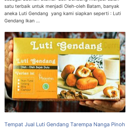
satu terbaik untuk menjadi Oleh-oleh Batam, banyak
aneka Luti Gendang yang kami siapkan seperti : Luti
Gendang Ikan …
Tempat Jual Luti Gendang Tarempa Nanga Pinoh