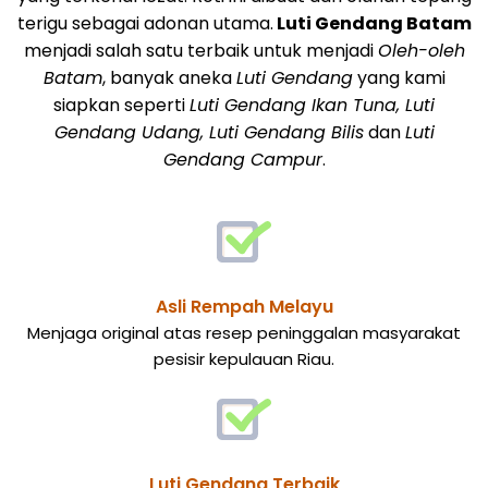
terigu sebagai adonan utama.
Luti Gendang Batam
menjadi salah satu terbaik untuk menjadi
Oleh-oleh
Batam
, banyak aneka
Luti Gendang
yang kami
siapkan seperti
Luti Gendang Ikan Tuna, Luti
Gendang Udang, Luti Gendang Bilis
dan
Luti
Gendang Campur
.
Asli Rempah Melayu
Menjaga original atas resep peninggalan masyarakat
pesisir kepulauan Riau.
Luti Gendang Terbaik