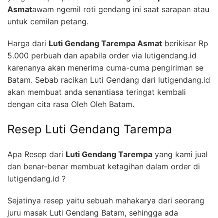
Asmat
awam ngemil roti gendang ini saat sarapan atau
untuk cemilan petang.
Harga dari
Luti Gendang Tarempa Asmat
berikisar Rp
5.000 perbuah dan apabila order via lutigendang.id
karenanya akan menerima cuma-cuma pengiriman se
Batam. Sebab racikan Luti Gendang dari lutigendang.id
akan membuat anda senantiasa teringat kembali
dengan cita rasa Oleh Oleh Batam.
Resep Luti Gendang Tarempa
Apa Resep dari
Luti Gendang Tarempa
yang kami jual
dan benar-benar membuat ketagihan dalam order di
lutigendang.id ?
Sejatinya resep yaitu sebuah mahakarya dari seorang
juru masak Luti Gendang Batam, sehingga ada