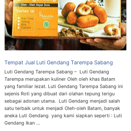
Tempat Jual Luti Gendang Tarempa Sabang
Luti Gendang Tarempa Sabang – Luti Gendang
Tarempa merupakan kuliner Oleh oleh khas Batam
yang familiar lezat. Luti Gendang Tarempa Sabang ini
sejenis Roti yang dibuat dari olahan tepung terigu
sebagai adonan utama. Luti Gendang menjadi salah
satu terbaik untuk menjadi Oleh-oleh Batam, banyak
aneka Luti Gendang yang kami siapkan seperti : Luti
Gendang Ikan …