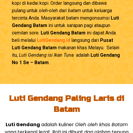
kopi di kedai kopi. Order langsung dan dibawa
pulang untuk
oleh-oleh dari batam
untuk keluarga
tercinta Anda. Masyarakat batam mengonsumsi
Luti
Gendang Batam
ini untuk sarapan pagi ataupun
cemilan sore.
Luti Gendang Batam
ini dapat Anda
beli melalui
LutiGendang.id
langsung dari
Pusat
Luti Gendang Batam
makanan khas Melayu. Selain
itu,
Luti Gendang isi Ikan Tuna
adalah
Luti Gendang
No 1 Se – Batam
.
Luti Gendang Paling Laris di
Batam
Luti Gendang
adalah kuliner
Oleh oleh khas Batam
yang terkenal lezat. Roti ini dibuat dari olahan tepung