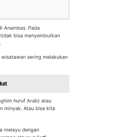
 di Anambas. Pada
k tidak bisa menyembutkan
.
 wisatawan sering melakukan
kat
ghim huruf Arab) atau
minyak. Atau bisa kita
na melayu dengan