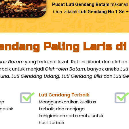
Pusat Luti Gendang Batam
makanan k
Tuna
adalah
Luti Gendang No 1 Se 
endang Paling Laris d
khas Batam
yang terkenal lezat. Roti ini dibuat dari olah
rbaik untuk menjadi
Oleh-oleh Batam
, banyak aneka
Lut
una, Luti Gendang Udang, Luti Gendang Bilis
dan
Luti 
Luti Gendang Terbaik
ep
Menggunakan ikan kualitas
esisir
terbaik, dan menjaga
kehigienisan serta mutu untuk
hasil terbaik