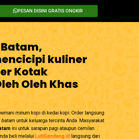
PESAN DISINI GRATIS ONGKIR
 Batam,
ncicipi kuliner
er Kotak
Oleh Oleh Khas
emani minum kopi di kedai kopi. Order langsung
i batam
untuk keluarga tercinta Anda. Masyarakat
Batam
ini untuk sarapan pagi ataupun cemilan
Anda beli melalui
LutiGendang.id
langsung dari