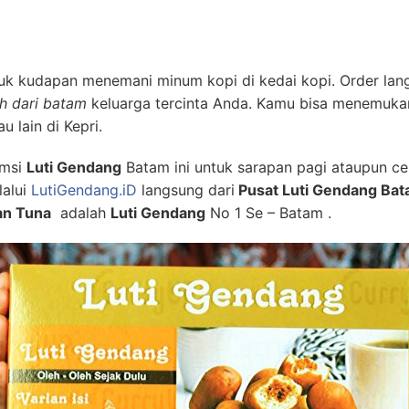
uk kudapan menemani minum kopi di kedai kopi. Order la
eh dari batam
keluarga tercinta Anda. Kamu bisa menemuk
 lain di Kepri.
umsi
Luti Gendang
Batam ini untuk sarapan pagi ataupun ce
lalui
LutiGendang.iD
langsung dari
Pusat Luti Gendang Ba
kan Tuna
adalah
Luti Gendang
No 1 Se – Batam .