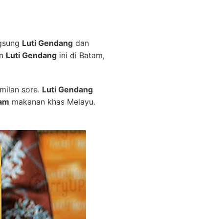
ngsung
Luti Gendang
dan
an
Luti Gendang
ini di Batam,
milan sore.
Luti Gendang
tam
makanan khas Melayu.