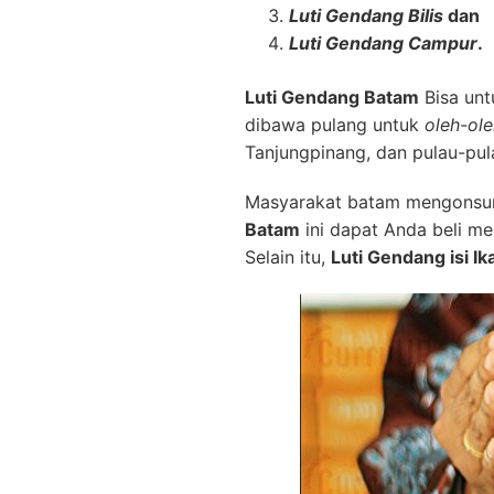
Luti Gendang Bilis
dan
Luti Gendang Campur
.
Luti Gendang Batam
Bisa unt
dibawa pulang untuk
oleh-ol
Tanjungpinang, dan pulau-pulau
Masyarakat batam mengons
Batam
ini dapat Anda beli me
Selain itu,
Luti Gendang isi I