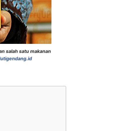
an salah satu makanan
/lutigendang.id