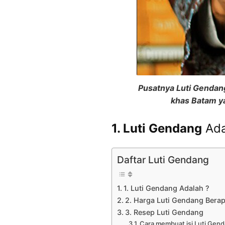
Pusatnya Luti Gendan
khas Batam ya
1. Luti Gendang
Ada
Daftar Luti Gendang
1. Luti Gendang Adalah ?
2. Harga Luti Gendang Berap
3. Resep Luti Gendang
Cara membuat isi Luti Gen