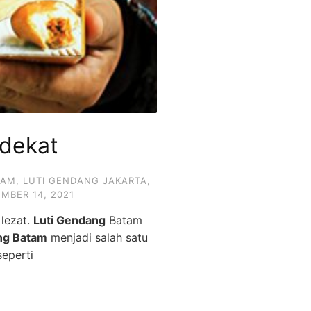
rdekat
TAM
,
LUTI GENDANG JAKARTA
,
MBER 14, 2021
 lezat.
Luti Gendang
Batam
ng Batam
menjadi salah satu
eperti