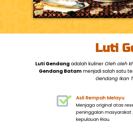
Luti G
Luti Gendang
adalah kuliner
Oleh oleh 
Gendang Batam
menjadi salah satu te
Gendang Ikan T
Asli Rempah Melayu
Menjaga original atas res
peninggalan masyarakat p
kepulauan Riau.