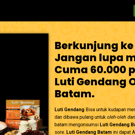
Berkunjung ke
Jangan lupa me
Cuma 60.000 p
Luti Gendang 
Batam.
Luti Gendang
Bisa untuk kudapan men
dan dibawa pulang untuk
oleh-oleh dar
batam mengonsumsi
Luti Gendang 
sore.
Luti Gendang Batam
ini dapat 