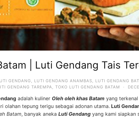
atam | Luti Gendang Tais Te
UTI GENDANG
,
LUTI GENDANG ANAMBAS
,
LUTI GENDANG BA
UTI GENDANG TAREMPA
,
TOKO LUTI GENDANG BATAM
·
DECE
Gendang
adalah kuliner
Oleh oleh khas Batam
yang terkenal
dari olahan tepung terigu sebagai adonan utama.
Luti Genda
leh Batam
, banyak aneka
Luti Gendang
yang kami siapkan s
,