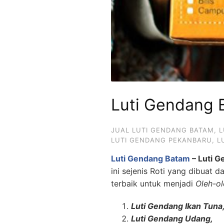
Luti Gendang 
JUAL LUTI GENDANG BATAM
,
L
LUTI GENDANG PEKANBARU
,
L
Luti Gendang Batam
– Luti 
ini sejenis Roti yang dibuat 
terbaik untuk menjadi
Oleh-o
Luti Gendang Ikan Tuna
Luti Gendang Udang,