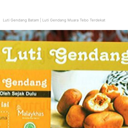
Luti Gendang Batam | Luti Gendang Muara Tebo Terdekat