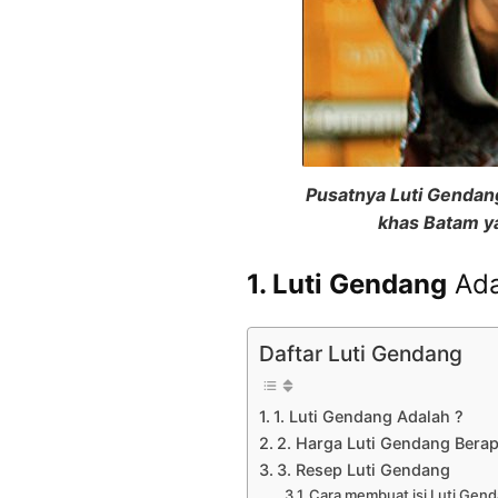
Pusatnya Luti Gendan
khas Batam ya
1. Luti Gendang
Ada
Daftar Luti Gendang
1. Luti Gendang Adalah ?
2. Harga Luti Gendang Berap
3. Resep Luti Gendang
Cara membuat isi Luti Gen