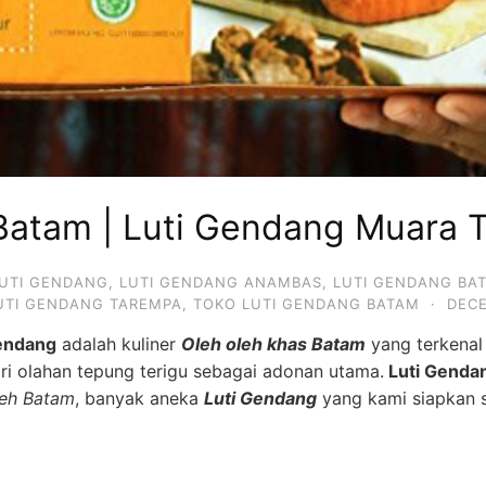
Batam | Luti Gendang Muara 
UTI GENDANG
,
LUTI GENDANG ANAMBAS
,
LUTI GENDANG BA
UTI GENDANG TAREMPA
,
TOKO LUTI GENDANG BATAM
·
DECE
Gendang
adalah kuliner
Oleh oleh khas Batam
yang terkenal
dari olahan tepung terigu sebagai adonan utama.
Luti Genda
leh Batam
, banyak aneka
Luti Gendang
yang kami siapkan s
,