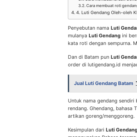
Cara membuat roti gendan
4. Luti Gendang Oleh-oleh 
Penyebutan nama
Luti Gend
mulanya
Luti Gendang
ini be
kata roti dengan sempurna. Ma
Dan di Batam pun
Luti Gend
order di lutigendang.id menja
Jual Luti Gendang Batam
Untuk nama gendang sendiri b
rendang. Ghendang, bahasa T
artikan goreng/menggoreng.
Kesimpulan dari
Luti Gendan