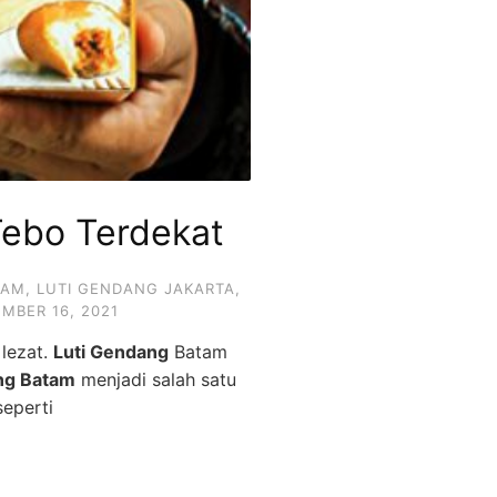
Tebo Terdekat
TAM
,
LUTI GENDANG JAKARTA
,
MBER 16, 2021
 lezat.
Luti Gendang
Batam
ng Batam
menjadi salah satu
eperti