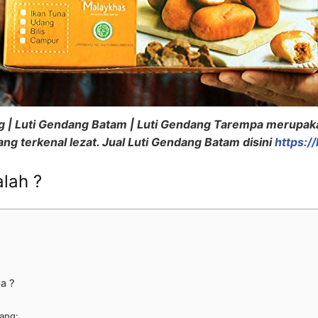
g | Luti Gendang Batam | Luti Gendang Tarempa merupak
ng terkenal lezat. Jual Luti Gendang Batam disini
https:/
lah ?
a ?
dang: