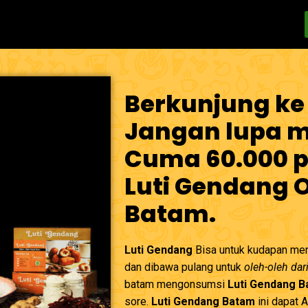
Berkunjung ke
Jangan lupa me
Cuma 60.000 p
Luti Gendang 
Batam.
Luti Gendang
Bisa untuk kudapan men
dan dibawa pulang untuk
oleh-oleh dar
batam mengonsumsi
Luti Gendang 
sore.
Luti Gendang Batam
ini dapat 