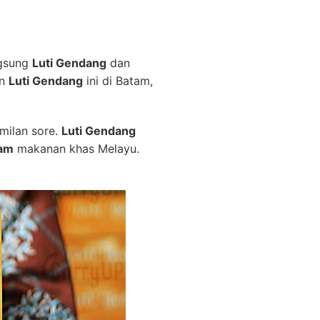
ngsung
Luti Gendang
dan
an
Luti Gendang
ini di Batam,
milan sore.
Luti Gendang
tam
makanan khas Melayu.