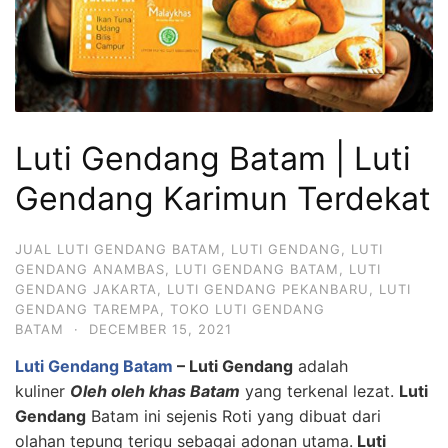
Luti Gendang Batam | Luti
Gendang Karimun Terdekat
JUAL LUTI GENDANG BATAM
,
LUTI GENDANG
,
LUTI
GENDANG ANAMBAS
,
LUTI GENDANG BATAM
,
LUTI
GENDANG JAKARTA
,
LUTI GENDANG PEKANBARU
,
LUTI
GENDANG TAREMPA
,
TOKO LUTI GENDANG
BATAM
·
DECEMBER 15, 2021
Luti Gendang Batam
– Luti Gendang
adalah
kuliner
Oleh oleh khas Batam
yang terkenal lezat.
Luti
Gendang
Batam ini sejenis Roti yang dibuat dari
olahan tepung terigu sebagai adonan utama.
Luti