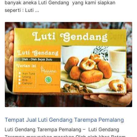
banyak aneka Luti Gendang yang kami siapkan
seperti : Luti …
Tempat Jual Luti Gendang Tarempa Pemalang
Luti Gendang Tarempa Pemalang – Luti Gendang
Tarempa merupakan masakan Oleh oleh khas Batam