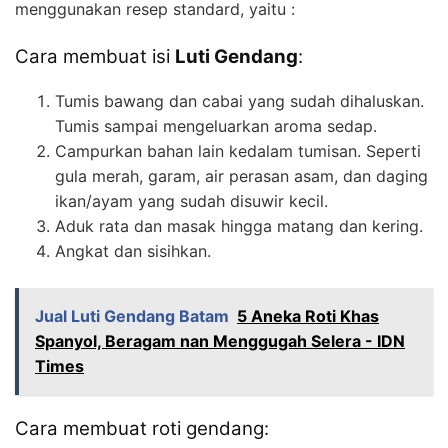
menggunakan resep standard, yaitu :
Cara membuat isi
Luti Gendang
:
Tumis bawang dan cabai yang sudah dihaluskan.
Tumis sampai mengeluarkan aroma sedap.
Campurkan bahan lain kedalam tumisan. Seperti
gula merah, garam, air perasan asam, dan daging
ikan/ayam yang sudah disuwir kecil.
Aduk rata dan masak hingga matang dan kering.
Angkat dan sisihkan.
Jual Luti Gendang Batam
5 Aneka Roti Khas
Spanyol, Beragam nan Menggugah Selera - IDN
Times
Cara membuat roti gendang: