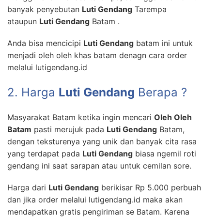
banyak penyebutan
Luti Gendang
Tarempa
ataupun
Luti Gendang
Batam .
Anda bisa mencicipi
Luti Gendang
batam ini untuk
menjadi oleh oleh khas batam denagn cara order
melalui lutigendang.id
2. Harga
Luti Gendang
Berapa ?
Masyarakat Batam ketika ingin mencari
Oleh Oleh
Batam
pasti merujuk pada
Luti Gendang
Batam,
dengan teksturenya yang unik dan banyak cita rasa
yang terdapat pada
Luti Gendang
biasa ngemil roti
gendang ini saat sarapan atau untuk cemilan sore.
Harga dari
Luti Gendang
berikisar Rp 5.000 perbuah
dan jika order melalui lutigendang.id maka akan
mendapatkan gratis pengiriman se Batam. Karena