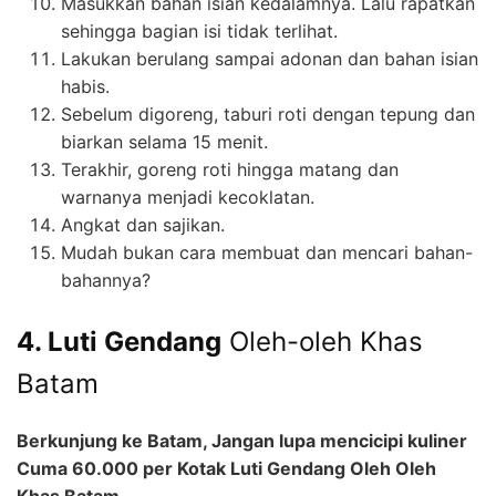
Masukkan bahan isian kedalamnya. Lalu rapatkan
sehingga bagian isi tidak terlihat.
Lakukan berulang sampai adonan dan bahan isian
habis.
Sebelum digoreng, taburi roti dengan tepung dan
biarkan selama 15 menit.
Terakhir, goreng roti hingga matang dan
warnanya menjadi kecoklatan.
Angkat dan sajikan.
Mudah bukan cara membuat dan mencari bahan-
bahannya?
4. Luti Gendang
Oleh-oleh Khas
Batam
Berkunjung ke Batam, Jangan lupa mencicipi kuliner
Cuma 60.000 per Kotak Luti Gendang Oleh Oleh
Khas Batam.