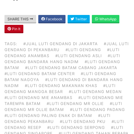
SHARE THIS
Facebook
Twitter
WhatsApp
Pin It
TAGS:
#JUAL LUTI GENDANG DI JAKARTA
#JUAL LUTI
GENDANG DI PEKANBARU
#LUTI GENDANG
#LUTI
GENDANG ANAMBAS
#LUTI GENDANG ASLI
#LUTI
GENDANG BANDARA HANG NADIM
#LUTI GENDANG
BATAM
#LUTI GENDANG BATAM CABANG JAKARTA
#LUTI GENDANG BATAM CENTER
#LUTI GENDANG
BATAM NAGOYA
#LUTI GENDANG DI BANDARA HANG
NADIM
#LUTI GENDANG MAKANAN KHAS
#LUTI
GENDANG MANGGA BESAR
#LUTI GENDANG MEDAN
#LUTI GENDANG MIE ANAMBAS
#LUTI GENDANG MIE
TAREMPA BATAM
#LUTI GENDANG MR OLLIE
#LUTI
GENDANG MR OLLIE BATAM
#LUTI GENDANG PADANG
#LUTI GENDANG PALING ENAK DI BATAM
#LUTI
GENDANG PEKANBARU
#LUTI GENDANG PKU
#LUTI
GENDANG RESEP
#LUTI GENDANG SERPONG
#LUTI
GENDANG SINGAPORE
#LUTI GENDANG TAHAN BERAPA