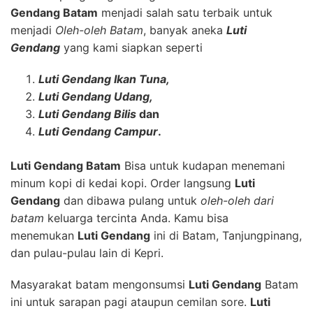
Gendang Batam
menjadi salah satu terbaik untuk
menjadi
Oleh-oleh Batam
, banyak aneka
Luti
Gendang
yang kami siapkan seperti
Luti Gendang Ikan Tuna,
Luti Gendang Udang,
Luti Gendang Bilis
dan
Luti Gendang Campur
.
Luti Gendang Batam
Bisa untuk kudapan menemani
minum kopi di kedai kopi. Order langsung
Luti
Gendang
dan dibawa pulang untuk
oleh-oleh dari
batam
keluarga tercinta Anda. Kamu bisa
menemukan
Luti Gendang
ini di Batam, Tanjungpinang,
dan pulau-pulau lain di Kepri.
Masyarakat batam mengonsumsi
Luti Gendang
Batam
ini untuk sarapan pagi ataupun cemilan sore.
Luti