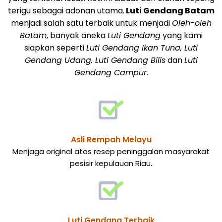
terigu sebagai adonan utama.
Luti Gendang Batam
menjadi salah satu terbaik untuk menjadi
Oleh-oleh
Batam
, banyak aneka
Luti Gendang
yang kami
siapkan seperti
Luti Gendang Ikan Tuna, Luti
Gendang Udang, Luti Gendang Bilis
dan
Luti
Gendang Campur
.
Asli Rempah Melayu
Menjaga original atas resep peninggalan masyarakat
pesisir kepulauan Riau.
Luti Gendang Terbaik