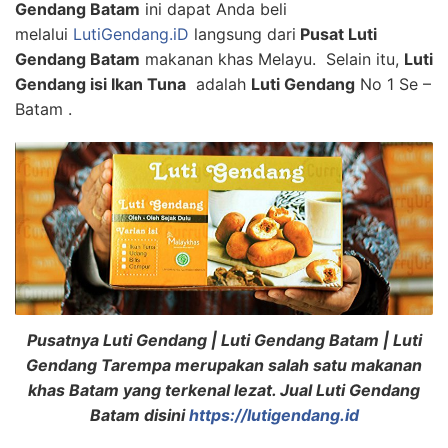
Gendang Batam
ini dapat Anda beli
melalui
LutiGendang.iD
langsung dari
Pusat Luti
Gendang Batam
makanan khas Melayu. Selain itu,
Luti
Gendang isi Ikan Tuna
adalah
Luti Gendang
No 1 Se –
Batam .
Pusatnya Luti Gendang | Luti Gendang Batam | Luti
Gendang Tarempa merupakan salah satu makanan
khas Batam yang terkenal lezat. Jual Luti Gendang
Batam disini
https://lutigendang.id