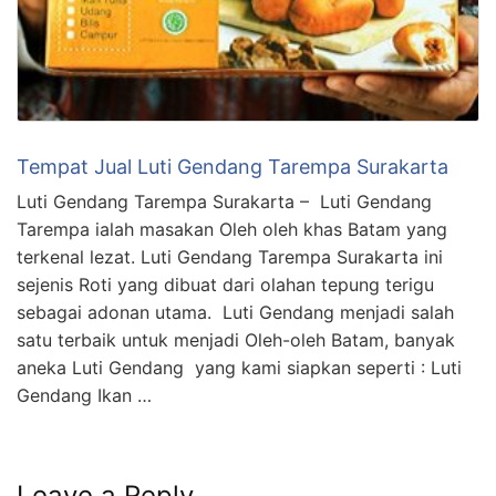
Tempat Jual Luti Gendang Tarempa Surakarta
Luti Gendang Tarempa Surakarta – Luti Gendang
Tarempa ialah masakan Oleh oleh khas Batam yang
terkenal lezat. Luti Gendang Tarempa Surakarta ini
sejenis Roti yang dibuat dari olahan tepung terigu
sebagai adonan utama. Luti Gendang menjadi salah
satu terbaik untuk menjadi Oleh-oleh Batam, banyak
aneka Luti Gendang yang kami siapkan seperti : Luti
Gendang Ikan …
Leave a Reply