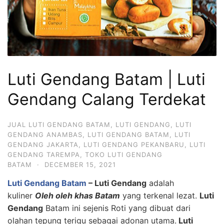
Luti Gendang Batam | Luti
Gendang Calang Terdekat
JUAL LUTI GENDANG BATAM
,
LUTI GENDANG
,
LUTI
GENDANG ANAMBAS
,
LUTI GENDANG BATAM
,
LUTI
GENDANG JAKARTA
,
LUTI GENDANG PEKANBARU
,
LUTI
GENDANG TAREMPA
,
TOKO LUTI GENDANG
BATAM
·
DECEMBER 15, 2021
Luti Gendang Batam
– Luti Gendang
adalah
kuliner
Oleh oleh khas Batam
yang terkenal lezat.
Luti
Gendang
Batam ini sejenis Roti yang dibuat dari
olahan tepung terigu sebagai adonan utama.
Luti