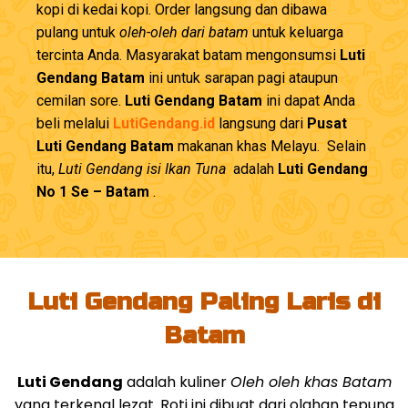
kopi di kedai kopi. Order langsung dan dibawa
pulang untuk
oleh-oleh dari batam
untuk keluarga
tercinta Anda. Masyarakat batam mengonsumsi
Luti
Gendang Batam
ini untuk sarapan pagi ataupun
cemilan sore.
Luti Gendang Batam
ini dapat Anda
beli melalui
LutiGendang.id
langsung dari
Pusat
Luti Gendang Batam
makanan khas Melayu. Selain
itu,
Luti Gendang isi Ikan Tuna
adalah
Luti Gendang
No 1 Se – Batam
.
Luti Gendang Paling Laris di
Batam
Luti Gendang
adalah kuliner
Oleh oleh khas Batam
yang terkenal lezat. Roti ini dibuat dari olahan tepung