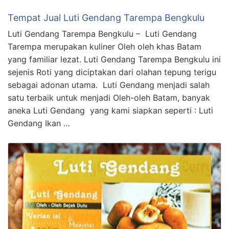
Tempat Jual Luti Gendang Tarempa Bengkulu
Luti Gendang Tarempa Bengkulu – Luti Gendang
Tarempa merupakan kuliner Oleh oleh khas Batam
yang familiar lezat. Luti Gendang Tarempa Bengkulu ini
sejenis Roti yang diciptakan dari olahan tepung terigu
sebagai adonan utama. Luti Gendang menjadi salah
satu terbaik untuk menjadi Oleh-oleh Batam, banyak
aneka Luti Gendang yang kami siapkan seperti : Luti
Gendang Ikan …