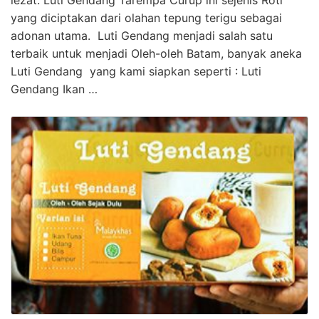
yang diciptakan dari olahan tepung terigu sebagai
adonan utama. Luti Gendang menjadi salah satu
terbaik untuk menjadi Oleh-oleh Batam, banyak aneka
Luti Gendang yang kami siapkan seperti : Luti
Gendang Ikan …