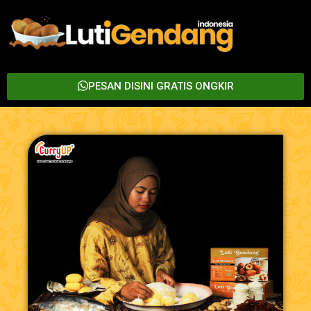
PESAN DISINI GRATIS ONGKIR