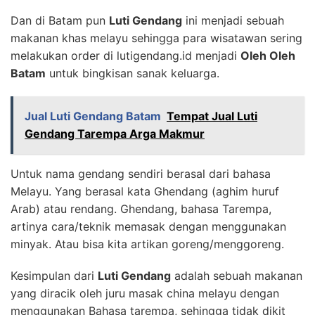
Dan di Batam pun
Luti Gendang
ini menjadi sebuah
makanan khas melayu sehingga para wisatawan sering
melakukan order di lutigendang.id menjadi
Oleh Oleh
Batam
untuk bingkisan sanak keluarga.
Jual Luti Gendang Batam
Tempat Jual Luti
Gendang Tarempa Arga Makmur
Untuk nama gendang sendiri berasal dari bahasa
Melayu. Yang berasal kata Ghendang (aghim huruf
Arab) atau rendang. Ghendang, bahasa Tarempa,
artinya cara/teknik memasak dengan menggunakan
minyak. Atau bisa kita artikan goreng/menggoreng.
Kesimpulan dari
Luti Gendang
adalah sebuah makanan
yang diracik oleh juru masak china melayu dengan
menggunakan Bahasa tarempa, sehingga tidak dikit