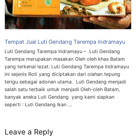
Tempat Jual Luti Gendang Tarempa Indramayu
Luti Gendang Tarempa Indramayu – Luti Gendang
Tarempa merupakan masakan Oleh oleh khas Batam
yang terkenal lezat. Luti Gendang Tarempa Indramayu
ini sejenis Roti yang diciptakan dari olahan tepung
terigu sebagai adonan utama. Luti Gendang menjadi
salah satu terbaik untuk menjadi Oleh-oleh Batam,
banyak aneka Luti Gendang yang kami siapkan
seperti : Luti Gendang Ikan …
Leave a Reply