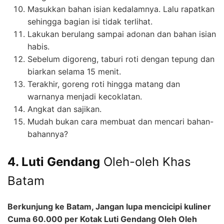
Masukkan bahan isian kedalamnya. Lalu rapatkan
sehingga bagian isi tidak terlihat.
Lakukan berulang sampai adonan dan bahan isian
habis.
Sebelum digoreng, taburi roti dengan tepung dan
biarkan selama 15 menit.
Terakhir, goreng roti hingga matang dan
warnanya menjadi kecoklatan.
Angkat dan sajikan.
Mudah bukan cara membuat dan mencari bahan-
bahannya?
4. Luti Gendang
Oleh-oleh Khas
Batam
Berkunjung ke Batam, Jangan lupa mencicipi kuliner
Cuma 60.000 per Kotak Luti Gendang Oleh Oleh