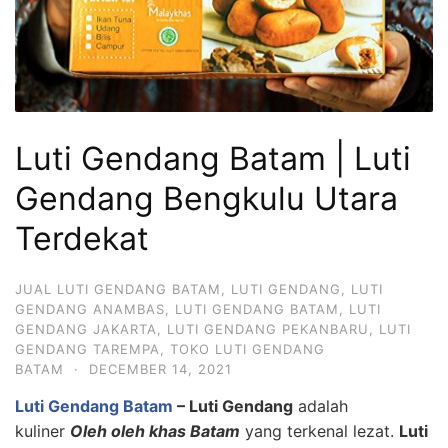
Luti Gendang Batam | Luti
Gendang Bengkulu Utara
Terdekat
JUAL LUTI GENDANG BATAM
,
LUTI GENDANG
,
LUTI
GENDANG ANAMBAS
,
LUTI GENDANG BATAM
,
LUTI
GENDANG JAKARTA
,
LUTI GENDANG PEKANBARU
,
LUTI
GENDANG TAREMPA
,
TOKO LUTI GENDANG
BATAM
·
DECEMBER 14, 2021
Luti Gendang Batam
– Luti Gendang
adalah
kuliner
Oleh oleh khas Batam
yang terkenal lezat.
Luti