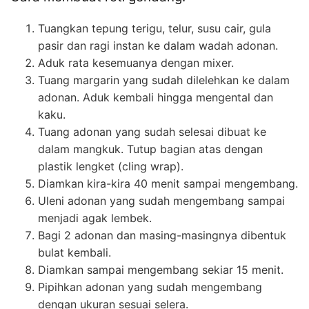
Tuangkan tepung terigu, telur, susu cair, gula
pasir dan ragi instan ke dalam wadah adonan.
Aduk rata kesemuanya dengan mixer.
Tuang margarin yang sudah dilelehkan ke dalam
adonan. Aduk kembali hingga mengental dan
kaku.
Tuang adonan yang sudah selesai dibuat ke
dalam mangkuk. Tutup bagian atas dengan
plastik lengket (cling wrap).
Diamkan kira-kira 40 menit sampai mengembang.
Uleni adonan yang sudah mengembang sampai
menjadi agak lembek.
Bagi 2 adonan dan masing-masingnya dibentuk
bulat kembali.
Diamkan sampai mengembang sekiar 15 menit.
Pipihkan adonan yang sudah mengembang
dengan ukuran sesuai selera.