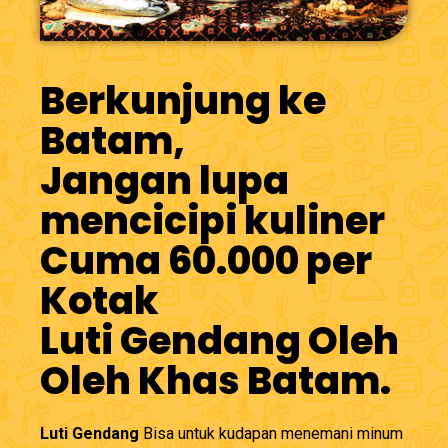
Berkunjung ke
Batam,
Jangan lupa
mencicipi kuliner
Cuma 60.000 per
Kotak
Luti Gendang Oleh
Oleh Khas Batam.
Luti Gendang
Bisa untuk kudapan menemani minum