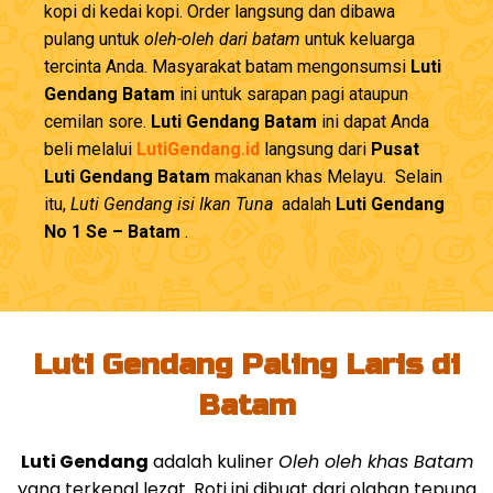
kopi di kedai kopi. Order langsung dan dibawa
pulang untuk
oleh-oleh dari batam
untuk keluarga
tercinta Anda. Masyarakat batam mengonsumsi
Luti
Gendang Batam
ini untuk sarapan pagi ataupun
cemilan sore.
Luti Gendang Batam
ini dapat Anda
beli melalui
LutiGendang.id
langsung dari
Pusat
Luti Gendang Batam
makanan khas Melayu. Selain
itu,
Luti Gendang isi Ikan Tuna
adalah
Luti Gendang
No 1 Se – Batam
.
Luti Gendang Paling Laris di
Batam
Luti Gendang
adalah kuliner
Oleh oleh khas Batam
yang terkenal lezat. Roti ini dibuat dari olahan tepung