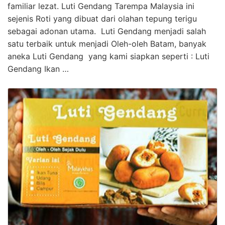
familiar lezat. Luti Gendang Tarempa Malaysia ini
sejenis Roti yang dibuat dari olahan tepung terigu
sebagai adonan utama. Luti Gendang menjadi salah
satu terbaik untuk menjadi Oleh-oleh Batam, banyak
aneka Luti Gendang yang kami siapkan seperti : Luti
Gendang Ikan …