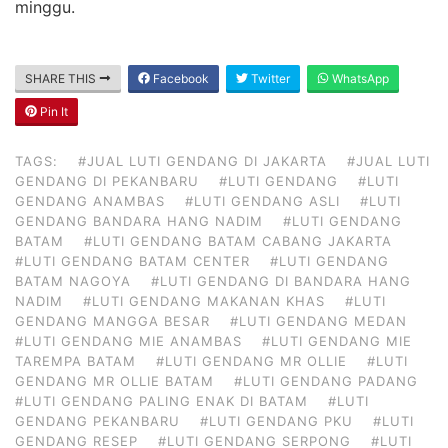
minggu.
SHARE THIS
Facebook
Twitter
WhatsApp
Pin It
TAGS:
#JUAL LUTI GENDANG DI JAKARTA
#JUAL LUTI
GENDANG DI PEKANBARU
#LUTI GENDANG
#LUTI
GENDANG ANAMBAS
#LUTI GENDANG ASLI
#LUTI
GENDANG BANDARA HANG NADIM
#LUTI GENDANG
BATAM
#LUTI GENDANG BATAM CABANG JAKARTA
#LUTI GENDANG BATAM CENTER
#LUTI GENDANG
BATAM NAGOYA
#LUTI GENDANG DI BANDARA HANG
NADIM
#LUTI GENDANG MAKANAN KHAS
#LUTI
GENDANG MANGGA BESAR
#LUTI GENDANG MEDAN
#LUTI GENDANG MIE ANAMBAS
#LUTI GENDANG MIE
TAREMPA BATAM
#LUTI GENDANG MR OLLIE
#LUTI
GENDANG MR OLLIE BATAM
#LUTI GENDANG PADANG
#LUTI GENDANG PALING ENAK DI BATAM
#LUTI
GENDANG PEKANBARU
#LUTI GENDANG PKU
#LUTI
GENDANG RESEP
#LUTI GENDANG SERPONG
#LUTI