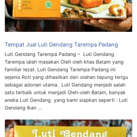
Tempat Jual Luti Gendang Tarempa Padang
Luti Gendang Tarempa Padang – Luti Gendang
Tarempa ialah masakan Oleh oleh khas Batam yang
familiar lezat. Luti Gendang Tarempa Padang ini
sejenis Roti yang dihasilkan dari olahan tepung terigu
sebagai adonan utama. Luti Gendang menjadi salah
satu terbaik untuk menjadi Oleh-oleh Batam, banyak
aneka Luti Gendang yang kami siapkan seperti : Luti
Gendang Ikan …