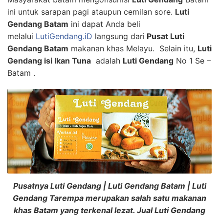
ini untuk sarapan pagi ataupun cemilan sore.
Luti
Gendang Batam
ini dapat Anda beli
melalui
LutiGendang.iD
langsung dari
Pusat Luti
Gendang Batam
makanan khas Melayu. Selain itu,
Luti
Gendang isi Ikan Tuna
adalah
Luti Gendang
No 1 Se –
Batam .
Pusatnya Luti Gendang | Luti Gendang Batam | Luti
Gendang Tarempa merupakan salah satu makanan
khas Batam yang terkenal lezat. Jual Luti Gendang