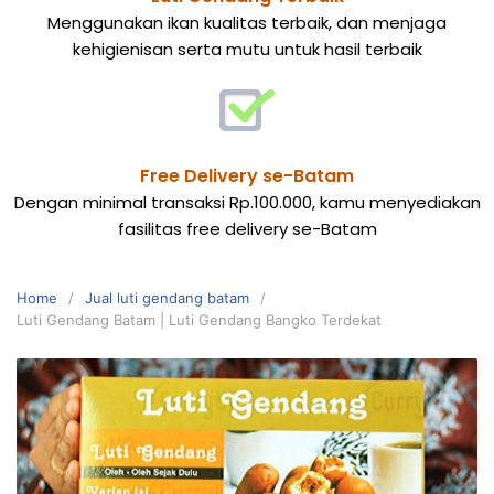
Menggunakan ikan kualitas terbaik, dan menjaga
kehigienisan serta mutu untuk hasil terbaik
Free Delivery se-Batam
Dengan minimal transaksi Rp.100.000, kamu menyediakan
fasilitas free delivery se-Batam
Home
Jual luti gendang batam
Luti Gendang Batam | Luti Gendang Bangko Terdekat