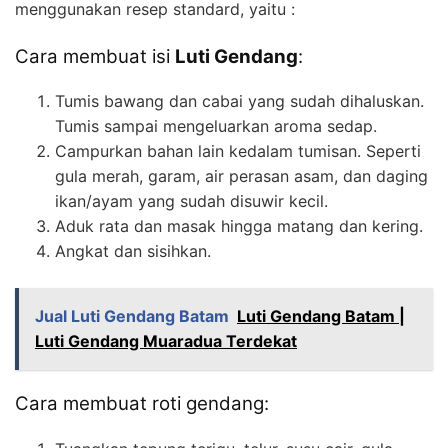
menggunakan resep standard, yaitu :
Cara membuat isi
Luti Gendang
:
Tumis bawang dan cabai yang sudah dihaluskan.
Tumis sampai mengeluarkan aroma sedap.
Campurkan bahan lain kedalam tumisan. Seperti
gula merah, garam, air perasan asam, dan daging
ikan/ayam yang sudah disuwir kecil.
Aduk rata dan masak hingga matang dan kering.
Angkat dan sisihkan.
Jual Luti Gendang Batam
Luti Gendang Batam |
Luti Gendang Muaradua Terdekat
Cara membuat roti gendang: