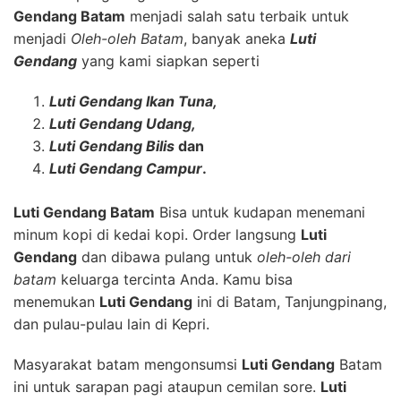
Gendang Batam
menjadi salah satu terbaik untuk
menjadi
Oleh-oleh Batam
, banyak aneka
Luti
Gendang
yang kami siapkan seperti
Luti Gendang Ikan Tuna,
Luti Gendang Udang,
Luti Gendang Bilis
dan
Luti Gendang Campur
.
Luti Gendang Batam
Bisa untuk kudapan menemani
minum kopi di kedai kopi. Order langsung
Luti
Gendang
dan dibawa pulang untuk
oleh-oleh dari
batam
keluarga tercinta Anda. Kamu bisa
menemukan
Luti Gendang
ini di Batam, Tanjungpinang,
dan pulau-pulau lain di Kepri.
Masyarakat batam mengonsumsi
Luti Gendang
Batam
ini untuk sarapan pagi ataupun cemilan sore.
Luti