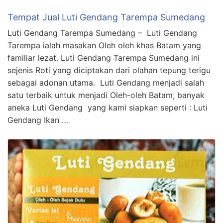
Tempat Jual Luti Gendang Tarempa Sumedang
Luti Gendang Tarempa Sumedang – Luti Gendang
Tarempa ialah masakan Oleh oleh khas Batam yang
familiar lezat. Luti Gendang Tarempa Sumedang ini
sejenis Roti yang diciptakan dari olahan tepung terigu
sebagai adonan utama. Luti Gendang menjadi salah
satu terbaik untuk menjadi Oleh-oleh Batam, banyak
aneka Luti Gendang yang kami siapkan seperti : Luti
Gendang Ikan …