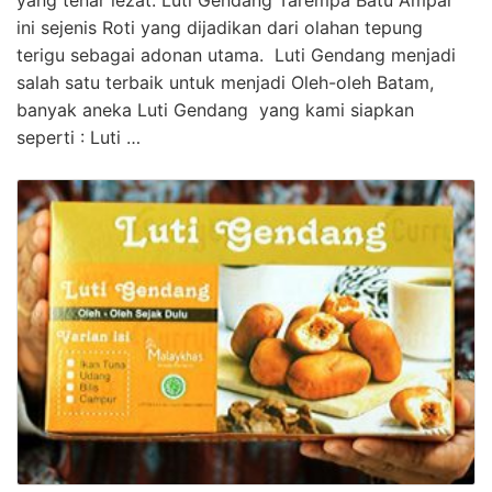
ini sejenis Roti yang dijadikan dari olahan tepung
terigu sebagai adonan utama. Luti Gendang menjadi
salah satu terbaik untuk menjadi Oleh-oleh Batam,
banyak aneka Luti Gendang yang kami siapkan
seperti : Luti …