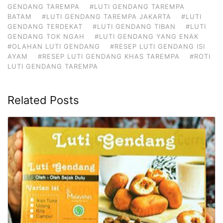
GENDANG TAREMPA
#LUTI GENDANG TAREMPA
BATAM
#LUTI GENDANG TAREMPA JAKARTA
#LUTI
GENDANG TERDEKAT
#LUTI GENDANG TIBAN
#LUTI
GENDANG TOK NGAH
#LUTI GENDANG YANG ENAK
#OLAHAN LUTI GENDANG
#RESEP LUTI GENDANG ISI
AYAM
#RESEP LUTI GENDANG KHAS TAREMPA
#ROTI
LUTI GENDANG TAREMPA
Related Posts