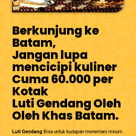
Berkunjung ke
Batam,
Jangan lupa
mencicipi kuliner
Cuma 60.000 per
Kotak
Luti Gendang Oleh
Oleh Khas Batam.
Luti Gendang
Bisa untuk kudapan menemani minum