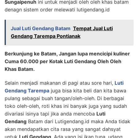
Sungaipenuh
ini untuk menjadi oleh oleh khas batam
denagn sistem order melewati lutigendang.id
Jual Luti Gendang Batam
Tempat Jual Luti
Gendang Tarempa Pontianak
Berkunjung ke Batam, Jangan lupa mencicipi kuliner
Cuma 60.000 per Kotak Luti Gendang Oleh Oleh
Khas Batam.
Selain menjadi makanan di pagi atau sore hari,
Luti
Gendang Tarempa
juga bisa kita beli dan kita bawa
pulang sebagai buah tangan/oleh-oleh. Di berbagai
toko oleh-oleh, roti khas ini banyak juga yang sudah
divariasi isinya tapi jika anda mencoba
Luti
Gendang
Batam dari Lutigendang.id maka Anda tidak
akan mendapatkan cita rasa yang sangat dahsyat
untuk
Luti Gendang
. Ada yang isi ikan tuna, udang,