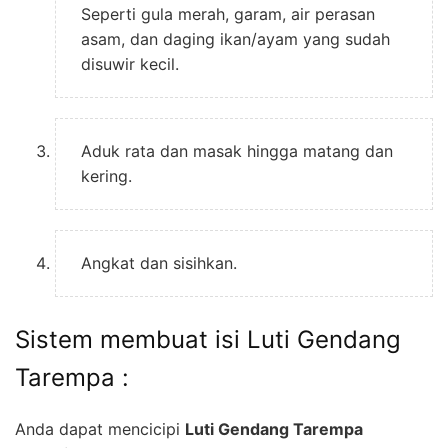
Seperti gula merah, garam, air perasan
asam, dan daging ikan/ayam yang sudah
disuwir kecil.
Aduk rata dan masak hingga matang dan
kering.
Angkat dan sisihkan.
Sistem membuat isi Luti Gendang
Tarempa :
Anda dapat mencicipi
Luti Gendang Tarempa