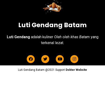
Luti Gendang Batam
Luti Gendang
adalah kuliner
Oleh oleh khas Batam
yang
terkenal lezat.
Luti Gendang Batam @2021 Support
Dokter Website