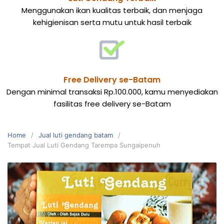
Menggunakan ikan kualitas terbaik, dan menjaga
kehigienisan serta mutu untuk hasil terbaik
Free Delivery se-Batam
Dengan minimal transaksi Rp.100.000, kamu menyediakan
fasilitas free delivery se-Batam
Home
Jual luti gendang batam
Tempat Jual Luti Gendang Tarempa Sungaipenuh