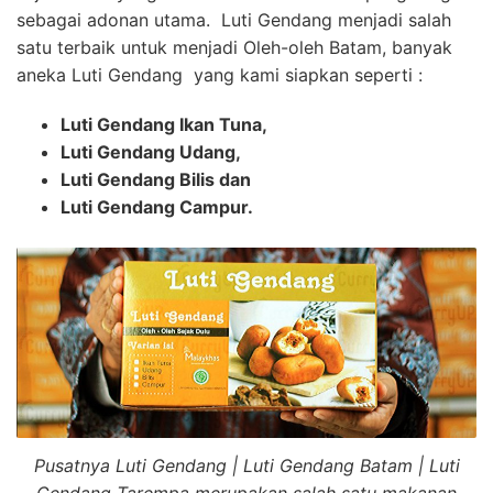
sebagai adonan utama. Luti Gendang menjadi salah
satu terbaik untuk menjadi Oleh-oleh Batam, banyak
aneka Luti Gendang yang kami siapkan seperti :
Luti Gendang Ikan Tuna,
Luti Gendang Udang,
Luti Gendang Bilis dan
Luti Gendang Campur.
Pusatnya Luti Gendang | Luti Gendang Batam | Luti
Gendang Tarempa merupakan salah satu makanan