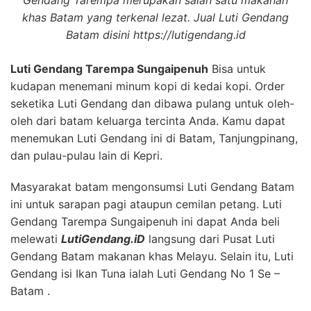
khas Batam yang terkenal lezat. Jual Luti Gendang
Batam disini https://lutigendang.id
Luti Gendang Tarempa Sungaipenuh
Bisa untuk
kudapan menemani minum kopi di kedai kopi. Order
seketika Luti Gendang dan dibawa pulang untuk oleh-
oleh dari batam keluarga tercinta Anda. Kamu dapat
menemukan Luti Gendang ini di Batam, Tanjungpinang,
dan pulau-pulau lain di Kepri.
Masyarakat batam mengonsumsi Luti Gendang Batam
ini untuk sarapan pagi ataupun cemilan petang. Luti
Gendang Tarempa Sungaipenuh ini dapat Anda beli
melewati
LutiGendang.iD
langsung dari Pusat Luti
Gendang Batam makanan khas Melayu. Selain itu, Luti
Gendang isi Ikan Tuna ialah Luti Gendang No 1 Se –
Batam .