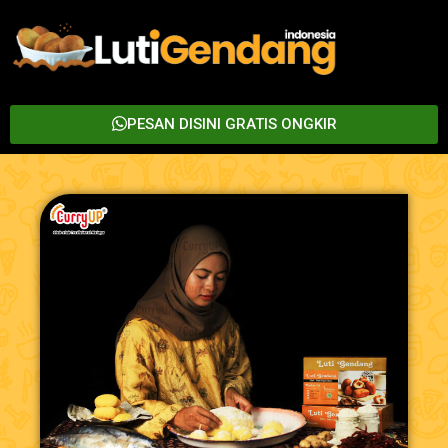
PESAN DISINI GRATIS ONGKIR