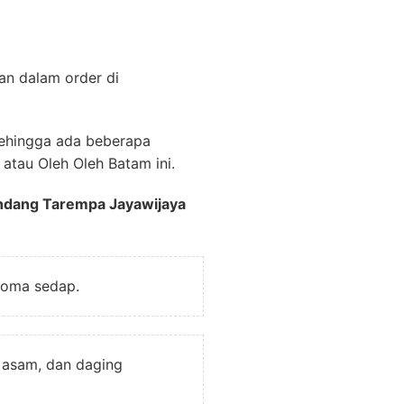
an dalam order di
sehingga ada beberapa
atau Oleh Oleh Batam ini.
ndang Tarempa Jayawijaya
roma sedap.
 asam, dan daging