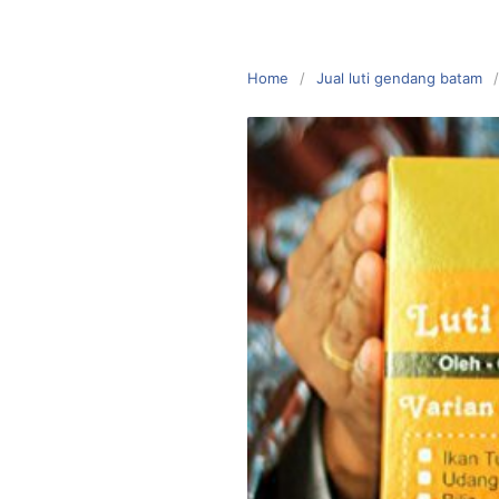
Home
Jual luti gendang batam