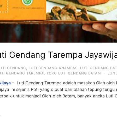
uti Gendang Tarempa Jayawij
UTI GENDANG
,
LUTI GENDANG ANAMBAS
,
LUTI GENDANG BA
UTI GENDANG TAREMPA
,
TOKO LUTI GENDANG BATAM
·
JUNE
ijaya
– Luti Gendang Tarempa adalah masakan Oleh oleh k
aya ini sejenis Roti yang dibuat dari olahan tepung terigu
terbaik untuk menjadi Oleh-oleh Batam, banyak aneka Luti
,