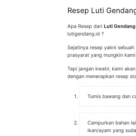
Resep Luti Gendan
Apa Resep dari
Luti Gendan
lutigendang.id ?
Sejatinya resep yakni sebua
prasyarat yang mungkin kami 
Tapi jangan kwatir, kami ak
dengan menerapkan resep stan
Tumis bawang dan ca
Campurkan bahan lain
ikan/ayam yang sudah