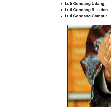
Luti Gendang Udang,
Luti Gendang Bilis dan
Luti Gendang Campur.