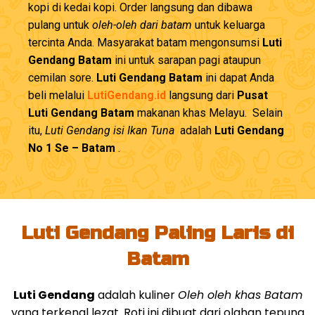
kopi di kedai kopi. Order langsung dan dibawa
pulang untuk
oleh-oleh dari batam
untuk keluarga
tercinta Anda. Masyarakat batam mengonsumsi
Luti
Gendang Batam
ini untuk sarapan pagi ataupun
cemilan sore.
Luti Gendang Batam
ini dapat Anda
beli melalui
LutiGendang.id
langsung dari
Pusat
Luti Gendang Batam
makanan khas Melayu. Selain
itu,
Luti Gendang isi Ikan Tuna
adalah
Luti Gendang
No 1 Se – Batam
.
Luti Gendang Paling Laris di
Batam
Luti Gendang
adalah kuliner
Oleh oleh khas Batam
yang terkenal lezat. Roti ini dibuat dari olahan tepung