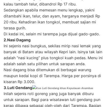
kalau tambah telur, dibandrol Rp 17 ribu.
Sedangkan apabila memesan menu lengkap, yakni
ditambahi ikan, telur, dan ayam, harganya menjadi Rp
20 ribu. Kehadiran ikan tongkol, membuat sajian mi
terasa gurih.
Di kedai ini, selain mi tarempa juga dijual gado-gado.
2.Nasi
D
agang
Ini sejenis nasi bungkus, sekilas mirip nasi lemak yang
banyak di Batam atau wilayah Kepri lain. Isinya tak lain
adalah “nasi kucing” plus tongkol kuah pedas. Menu ini
adalah salah satu pilihan untuk sarapan anda.
Nasi dagang bisa ditemukan di berbagai warung
maupun kedai kopi di Tarempa. Harga per porsinya di
kisaran Rp 3.000.
3.Luti
G
endang
Kue Luti Gendang khas Kepulauan Anambas
Inilah sejenis roti goreng yang juga banyak diburu
untuk sarapan. Bagi para wisatawan luti gendang pun
kerap dibawa sebagai oleh-oleh dari Tarempa. Bagian