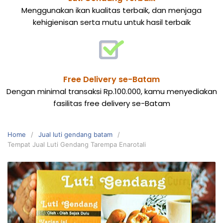
Menggunakan ikan kualitas terbaik, dan menjaga
kehigienisan serta mutu untuk hasil terbaik
Free Delivery se-Batam
Dengan minimal transaksi Rp.100.000, kamu menyediakan
fasilitas free delivery se-Batam
Home
Jual luti gendang batam
Tempat Jual Luti Gendang Tarempa Enarotali