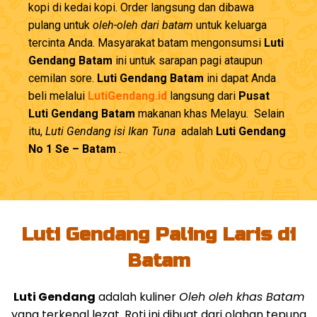
kopi di kedai kopi. Order langsung dan dibawa
pulang untuk
oleh-oleh dari batam
untuk keluarga
tercinta Anda. Masyarakat batam mengonsumsi
Luti
Gendang Batam
ini untuk sarapan pagi ataupun
cemilan sore.
Luti Gendang Batam
ini dapat Anda
beli melalui
LutiGendang.id
langsung dari
Pusat
Luti Gendang Batam
makanan khas Melayu. Selain
itu,
Luti Gendang isi Ikan Tuna
adalah
Luti Gendang
No 1 Se – Batam
.
Luti Gendang Paling Laris di
Batam
Luti Gendang
adalah kuliner
Oleh oleh khas Batam
yang terkenal lezat. Roti ini dibuat dari olahan tepung