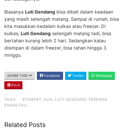
Biasanya
Luti Gendang
bisa dibeli dalam keadaan
yang masih setengah matang. Sampai di rumah, bisa
kita masukkan kedalam kulkas atau freezer. Di
kulkas,
Luti Gendang
setengah matang tadi, bisa
bertahan kurang lebih 2 hari. Sedangkan kalau
disimpan di dalam freezer, bisa tahan hingga 3
minggu.
SHARE THIS
Facebook
Twitter
WhatsApp
Pin It
TAGS:
#TEMPAT JUAL LUTI GENDANG TAREMPA
ENAROTALI
Related Posts