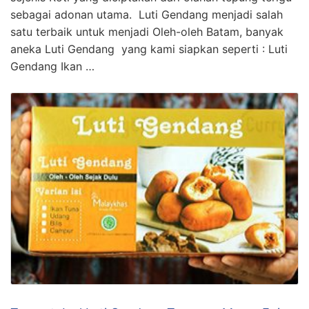
sebagai adonan utama. Luti Gendang menjadi salah
satu terbaik untuk menjadi Oleh-oleh Batam, banyak
aneka Luti Gendang yang kami siapkan seperti : Luti
Gendang Ikan …