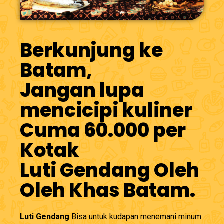
Berkunjung ke
Batam,
Jangan lupa
mencicipi kuliner
Cuma 60.000 per
Kotak
Luti Gendang Oleh
Oleh Khas Batam.
Luti Gendang
Bisa untuk kudapan menemani minum