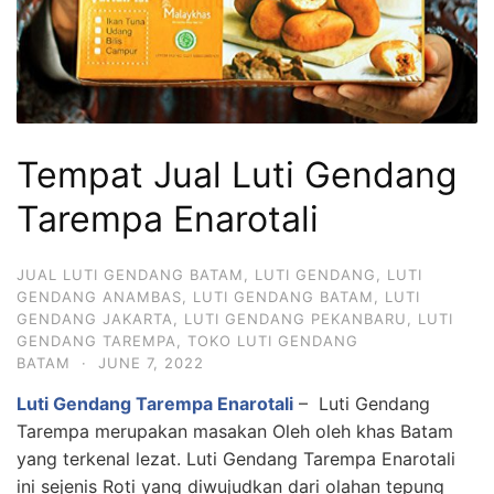
Tempat Jual Luti Gendang
Tarempa Enarotali
JUAL LUTI GENDANG BATAM
,
LUTI GENDANG
,
LUTI
GENDANG ANAMBAS
,
LUTI GENDANG BATAM
,
LUTI
GENDANG JAKARTA
,
LUTI GENDANG PEKANBARU
,
LUTI
GENDANG TAREMPA
,
TOKO LUTI GENDANG
BATAM
·
JUNE 7, 2022
Luti Gendang Tarempa Enarotali
– Luti Gendang
Tarempa merupakan masakan Oleh oleh khas Batam
yang terkenal lezat. Luti Gendang Tarempa Enarotali
ini sejenis Roti yang diwujudkan dari olahan tepung