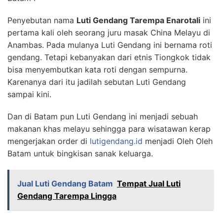
Penyebutan nama
Luti Gendang Tarempa Enarotali
ini
pertama kali oleh seorang juru masak China Melayu di
Anambas. Pada mulanya Luti Gendang ini bernama roti
gendang. Tetapi kebanyakan dari etnis Tiongkok tidak
bisa menyembutkan kata roti dengan sempurna.
Karenanya dari itu jadilah sebutan Luti Gendang
sampai kini.
Dan di Batam pun Luti Gendang ini menjadi sebuah
makanan khas melayu sehingga para wisatawan kerap
mengerjakan order di
lutigendang.id
menjadi Oleh Oleh
Batam untuk bingkisan sanak keluarga.
Jual Luti Gendang Batam
Tempat Jual Luti
Gendang Tarempa Lingga