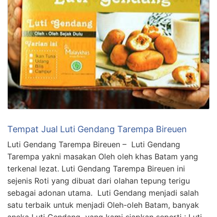
Tempat Jual Luti Gendang Tarempa Bireuen
Luti Gendang Tarempa Bireuen – Luti Gendang
Tarempa yakni masakan Oleh oleh khas Batam yang
terkenal lezat. Luti Gendang Tarempa Bireuen ini
sejenis Roti yang dibuat dari olahan tepung terigu
sebagai adonan utama. Luti Gendang menjadi salah
satu terbaik untuk menjadi Oleh-oleh Batam, banyak
aneka Luti Gendang yang kami siapkan seperti : Luti