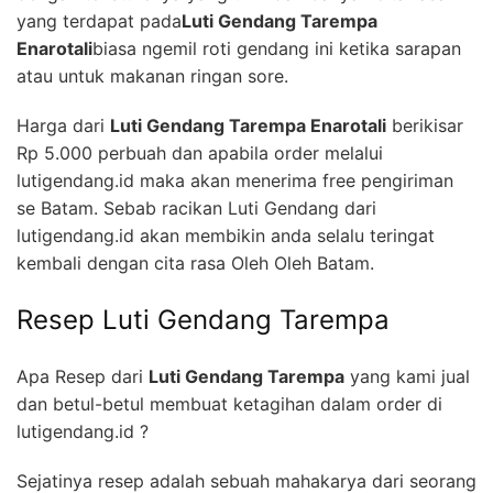
yang terdapat pada
Luti Gendang Tarempa
Enarotali
biasa ngemil roti gendang ini ketika sarapan
atau untuk makanan ringan sore.
Harga dari
Luti Gendang Tarempa Enarotali
berikisar
Rp 5.000 perbuah dan apabila order melalui
lutigendang.id maka akan menerima free pengiriman
se Batam. Sebab racikan Luti Gendang dari
lutigendang.id akan membikin anda selalu teringat
kembali dengan cita rasa Oleh Oleh Batam.
Resep Luti Gendang Tarempa
Apa Resep dari
Luti Gendang Tarempa
yang kami jual
dan betul-betul membuat ketagihan dalam order di
lutigendang.id ?
Sejatinya resep adalah sebuah mahakarya dari seorang