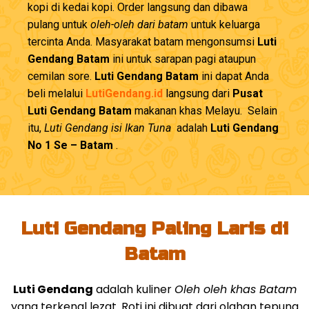
kopi di kedai kopi. Order langsung dan dibawa
pulang untuk
oleh-oleh dari batam
untuk keluarga
tercinta Anda. Masyarakat batam mengonsumsi
Luti
Gendang Batam
ini untuk sarapan pagi ataupun
cemilan sore.
Luti Gendang Batam
ini dapat Anda
beli melalui
LutiGendang.id
langsung dari
Pusat
Luti Gendang Batam
makanan khas Melayu. Selain
itu,
Luti Gendang isi Ikan Tuna
adalah
Luti Gendang
No 1 Se – Batam
.
Luti Gendang Paling Laris di
Batam
Luti Gendang
adalah kuliner
Oleh oleh khas Batam
yang terkenal lezat. Roti ini dibuat dari olahan tepung