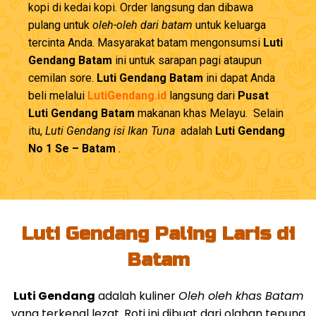
kopi di kedai kopi. Order langsung dan dibawa
pulang untuk
oleh-oleh dari batam
untuk keluarga
tercinta Anda. Masyarakat batam mengonsumsi
Luti
Gendang Batam
ini untuk sarapan pagi ataupun
cemilan sore.
Luti Gendang Batam
ini dapat Anda
beli melalui
LutiGendang.id
langsung dari
Pusat
Luti Gendang Batam
makanan khas Melayu. Selain
itu,
Luti Gendang isi Ikan Tuna
adalah
Luti Gendang
No 1 Se – Batam
.
Luti Gendang Paling Laris di
Batam
Luti Gendang
adalah kuliner
Oleh oleh khas Batam
yang terkenal lezat. Roti ini dibuat dari olahan tepung