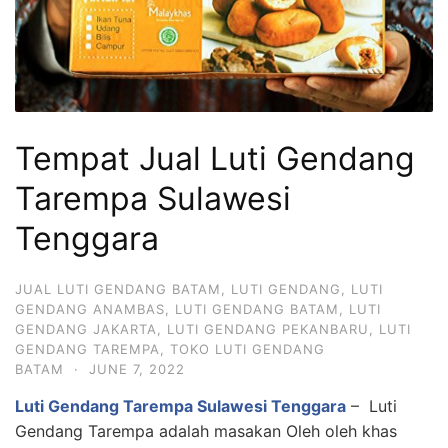
Tempat Jual Luti Gendang
Tarempa Sulawesi
Tenggara
JUAL LUTI GENDANG BATAM
,
LUTI GENDANG
,
LUTI
GENDANG ANAMBAS
,
LUTI GENDANG BATAM
,
LUTI
GENDANG JAKARTA
,
LUTI GENDANG PEKANBARU
,
LUTI
GENDANG TAREMPA
,
TOKO LUTI GENDANG
BATAM
·
JUNE 7, 2022
Luti Gendang Tarempa Sulawesi Tenggara
– Luti
Gendang Tarempa adalah masakan Oleh oleh khas