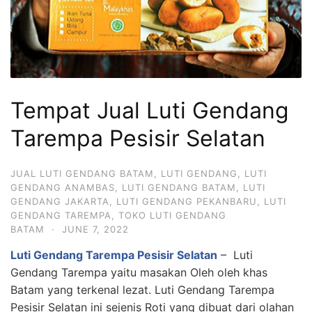
Tempat Jual Luti Gendang
Tarempa Pesisir Selatan
JUAL LUTI GENDANG BATAM
,
LUTI GENDANG
,
LUTI
GENDANG ANAMBAS
,
LUTI GENDANG BATAM
,
LUTI
GENDANG JAKARTA
,
LUTI GENDANG PEKANBARU
,
LUTI
GENDANG TAREMPA
,
TOKO LUTI GENDANG
BATAM
·
JUNE 7, 2022
Luti Gendang Tarempa Pesisir Selatan
– Luti
Gendang Tarempa yaitu masakan Oleh oleh khas
Batam yang terkenal lezat. Luti Gendang Tarempa
Pesisir Selatan ini sejenis Roti yang dibuat dari olahan