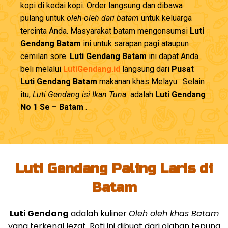
kopi di kedai kopi. Order langsung dan dibawa
pulang untuk
oleh-oleh dari batam
untuk keluarga
tercinta Anda. Masyarakat batam mengonsumsi
Luti
Gendang Batam
ini untuk sarapan pagi ataupun
cemilan sore.
Luti Gendang Batam
ini dapat Anda
beli melalui
LutiGendang.id
langsung dari
Pusat
Luti Gendang Batam
makanan khas Melayu. Selain
itu,
Luti Gendang isi Ikan Tuna
adalah
Luti Gendang
No 1 Se – Batam
.
Luti Gendang Paling Laris di
Batam
Luti Gendang
adalah kuliner
Oleh oleh khas Batam
yang terkenal lezat. Roti ini dibuat dari olahan tepung