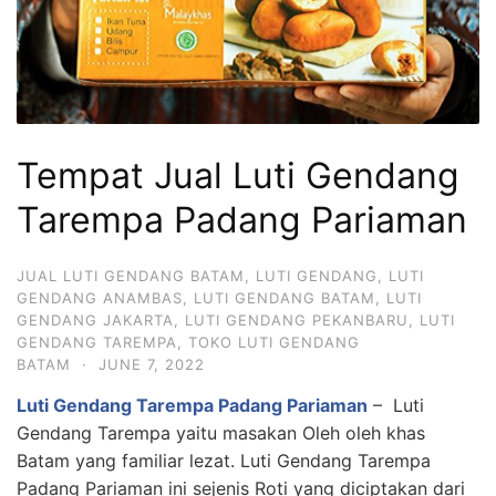
Tempat Jual Luti Gendang
Tarempa Padang Pariaman
JUAL LUTI GENDANG BATAM
,
LUTI GENDANG
,
LUTI
GENDANG ANAMBAS
,
LUTI GENDANG BATAM
,
LUTI
GENDANG JAKARTA
,
LUTI GENDANG PEKANBARU
,
LUTI
GENDANG TAREMPA
,
TOKO LUTI GENDANG
BATAM
·
JUNE 7, 2022
Luti Gendang Tarempa Padang Pariaman
– Luti
Gendang Tarempa yaitu masakan Oleh oleh khas
Batam yang familiar lezat. Luti Gendang Tarempa
Padang Pariaman ini sejenis Roti yang diciptakan dari