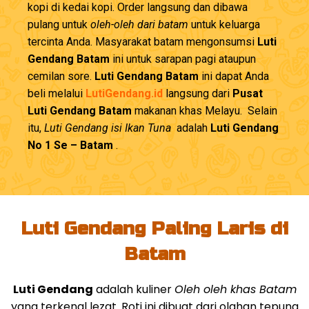
kopi di kedai kopi. Order langsung dan dibawa
pulang untuk
oleh-oleh dari batam
untuk keluarga
tercinta Anda. Masyarakat batam mengonsumsi
Luti
Gendang Batam
ini untuk sarapan pagi ataupun
cemilan sore.
Luti Gendang Batam
ini dapat Anda
beli melalui
LutiGendang.id
langsung dari
Pusat
Luti Gendang Batam
makanan khas Melayu. Selain
itu,
Luti Gendang isi Ikan Tuna
adalah
Luti Gendang
No 1 Se – Batam
.
Luti Gendang Paling Laris di
Batam
Luti Gendang
adalah kuliner
Oleh oleh khas Batam
yang terkenal lezat. Roti ini dibuat dari olahan tepung