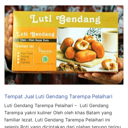
Tempat Jual Luti Gendang Tarempa Pelaihari
Luti Gendang Tarempa Pelaihari – Luti Gendang
Tarempa yakni kuliner Oleh oleh khas Batam yang
familiar lezat. Luti Gendang Tarempa Pelaihari ini
sejenis Roti yang diciptakan dari olahan tepung terigu