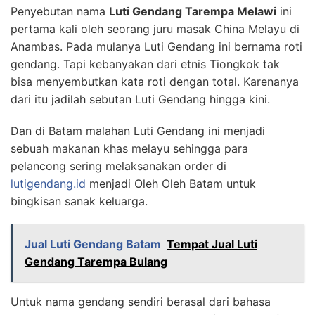
Penyebutan nama
Luti Gendang Tarempa Melawi
ini
pertama kali oleh seorang juru masak China Melayu di
Anambas. Pada mulanya Luti Gendang ini bernama roti
gendang. Tapi kebanyakan dari etnis Tiongkok tak
bisa menyembutkan kata roti dengan total. Karenanya
dari itu jadilah sebutan Luti Gendang hingga kini.
Dan di Batam malahan Luti Gendang ini menjadi
sebuah makanan khas melayu sehingga para
pelancong sering melaksanakan order di
lutigendang.id
menjadi Oleh Oleh Batam untuk
bingkisan sanak keluarga.
Jual Luti Gendang Batam
Tempat Jual Luti
Gendang Tarempa Bulang
Untuk nama gendang sendiri berasal dari bahasa