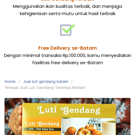
Menggunakan ikan kualitas terbaik, dan menjaga
kehigienisan serta mutu untuk hasil terbaik
Free Delivery se-Batam
Dengan minimal transaksi Rp.100.000, kamu menyediakan
fasilitas free delivery se-Batam
Home
Jual luti gendang batam
Tempat Jual Luti Gendang Tarempa Melawi