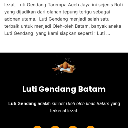
lezat. Luti Gendang Tarempa Aceh Jaya ini sejenis Roti
yang dijadikan dari olahan tepung terigu sebagai
adonan utama. Luti Gendang menjadi salah satu
terbaik untuk menjadi Oleh-oleh Batam, banyak aneka
Luti Gendang yang kami siapkan seperti : Luti …
Luti Gendang Batam
Luti Gendang
adalah kuliner
Oleh oleh khas Batam
yang
terkenal lezat.