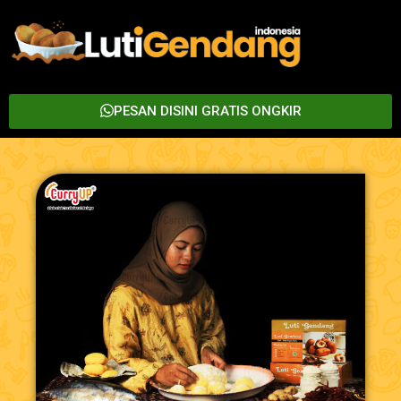
PESAN DISINI GRATIS ONGKIR