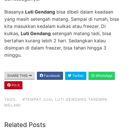
Biasanya
Luti Gendang
bisa dibeli dalam keadaan
yang masih setengah matang. Sampai di rumah, bisa
kita masukkan kedalam kulkas atau freezer. Di
kulkas,
Luti Gendang
setengah matang tadi, bisa
bertahan kurang lebih 2 hari. Sedangkan kalau
disimpan di dalam freezer, bisa tahan hingga 3
minggu.
SHARE THIS
Facebook
Twitter
WhatsApp
Pin It
TAGS:
#TEMPAT JUAL LUTI GENDANG TAREMPA
MELAWI
Related Posts