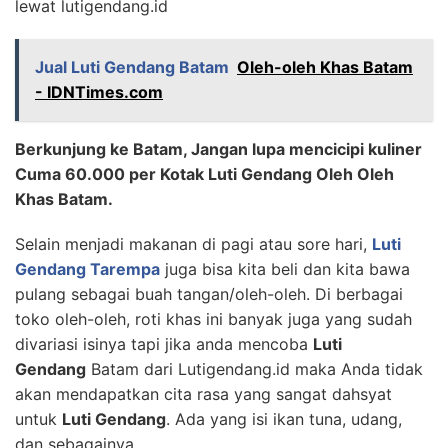
lewat lutigendang.id
Jual Luti Gendang Batam
Oleh-oleh Khas Batam
- IDNTimes.com
Berkunjung ke Batam, Jangan lupa mencicipi kuliner
Cuma 60.000 per Kotak Luti Gendang Oleh Oleh
Khas Batam.
Selain menjadi makanan di pagi atau sore hari,
Luti
Gendang Tarempa
juga bisa kita beli dan kita bawa
pulang sebagai buah tangan/oleh-oleh. Di berbagai
toko oleh-oleh, roti khas ini banyak juga yang sudah
divariasi isinya tapi jika anda mencoba
Luti
Gendang
Batam dari Lutigendang.id maka Anda tidak
akan mendapatkan cita rasa yang sangat dahsyat
untuk
Luti Gendang
. Ada yang isi ikan tuna, udang,
dan sebagainya.