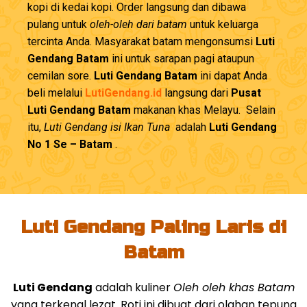
kopi di kedai kopi. Order langsung dan dibawa
pulang untuk
oleh-oleh dari batam
untuk keluarga
tercinta Anda. Masyarakat batam mengonsumsi
Luti
Gendang Batam
ini untuk sarapan pagi ataupun
cemilan sore.
Luti Gendang Batam
ini dapat Anda
beli melalui
LutiGendang.id
langsung dari
Pusat
Luti Gendang Batam
makanan khas Melayu. Selain
itu,
Luti Gendang isi Ikan Tuna
adalah
Luti Gendang
No 1 Se – Batam
.
Luti Gendang Paling Laris di
Batam
Luti Gendang
adalah kuliner
Oleh oleh khas Batam
yang terkenal lezat. Roti ini dibuat dari olahan tepung