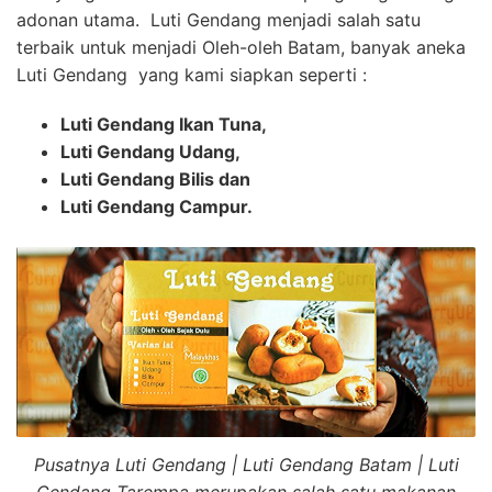
adonan utama. Luti Gendang menjadi salah satu
terbaik untuk menjadi Oleh-oleh Batam, banyak aneka
Luti Gendang yang kami siapkan seperti :
Luti Gendang Ikan Tuna,
Luti Gendang Udang,
Luti Gendang Bilis dan
Luti Gendang Campur.
Pusatnya Luti Gendang | Luti Gendang Batam | Luti
Gendang Tarempa merupakan salah satu makanan