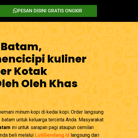
PESAN DISINI GRATIS ONGKIR
 Batam,
ncicipi kuliner
er Kotak
Oleh Oleh Khas
emani minum kopi di kedai kopi. Order langsung
i batam
untuk keluarga tercinta Anda. Masyarakat
Batam
ini untuk sarapan pagi ataupun cemilan
Anda beli melalui
LutiGendang.id
langsung dari