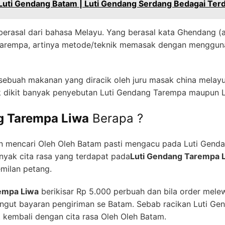
Luti Gendang Batam | Luti Gendang Serdang Bedagai Ter
erasal dari bahasa Melayu. Yang berasal kata Ghendang (a
arempa, artinya metode/teknik memasak dengan mengguna
h sebuah makanan yang diracik oleh juru masak china mela
k dikit banyak penyebutan Luti Gendang Tarempa maupun L
g Tarempa Liwa
Berapa ?
in mencari Oleh Oleh Batam pasti mengacu pada Luti Gend
nyak cita rasa yang terdapat pada
Luti Gendang Tarempa 
emilan petang.
empa Liwa
berikisar Rp 5.000 perbuah dan bila order melew
gut bayaran pengiriman se Batam. Sebab racikan Luti Gen
t kembali dengan cita rasa Oleh Oleh Batam.