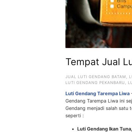
Tempat Jual L
JUAL LUTI GENDANG BATAM
,
L
LUTI GENDANG PEKANBARU
,
L
Luti Gendang Tarempa Liwa
–
Gendang Tarempa Liwa ini sej
Gendang menjadi salah satu 
seperti :
Luti Gendang Ikan Tuna