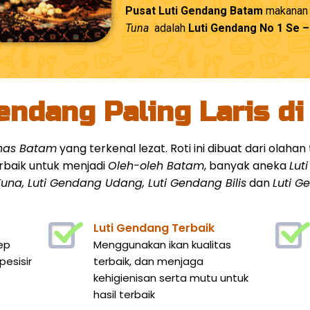
Pusat Luti Gendang Batam
makanan k
Tuna
adalah
Luti Gendang No 1 Se 
endang Paling Laris d
khas Batam
yang terkenal lezat. Roti ini dibuat dari olah
rbaik untuk menjadi
Oleh-oleh Batam
, banyak aneka
Lut
una, Luti Gendang Udang, Luti Gendang Bilis
dan
Luti 
Luti Gendang Terbaik
ep
Menggunakan ikan kualitas
esisir
terbaik, dan menjaga
kehigienisan serta mutu untuk
hasil terbaik