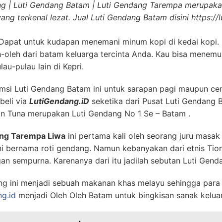
ng | Luti Gendang Batam | Luti Gendang Tarempa merupaka
ng terkenal lezat. Jual Luti Gendang Batam disini https://
Dapat untuk kudapan menemani minum kopi di kedai kopi. 
-oleh dari batam keluarga tercinta Anda. Kau bisa menemuk
au-pulau lain di Kepri.
i Luti Gendang Batam ini untuk sarapan pagi maupun cem
beli via
LutiGendang.iD
seketika dari Pusat Luti Gendang
Ikan Tuna merupakan Luti Gendang No 1 Se – Batam .
ang Tarempa Liwa
ini pertama kali oleh seorang juru masa
ni bernama roti gendang. Namun kebanyakan dari etnis Tio
n sempurna. Karenanya dari itu jadilah sebutan Luti Genda
g ini menjadi sebuah makanan khas melayu sehingga para 
ng.id
menjadi Oleh Oleh Batam untuk bingkisan sanak kelua