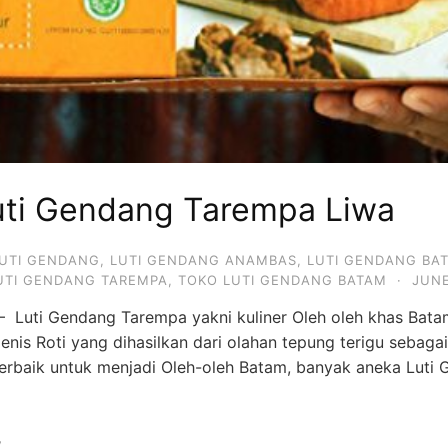
uti Gendang Tarempa Liwa
UTI GENDANG
,
LUTI GENDANG ANAMBAS
,
LUTI GENDANG BA
UTI GENDANG TAREMPA
,
TOKO LUTI GENDANG BATAM
·
JUNE
 Luti Gendang Tarempa yakni kuliner Oleh oleh khas Batam 
enis Roti yang dihasilkan dari olahan tepung terigu sebaga
terbaik untuk menjadi Oleh-oleh Batam, banyak aneka Luti
,