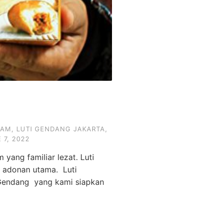
TAM
,
LUTI GENDANG JAKARTA
,
 7, 2022
yang familiar lezat. Luti
i adonan utama. Luti
 Gendang yang kami siapkan