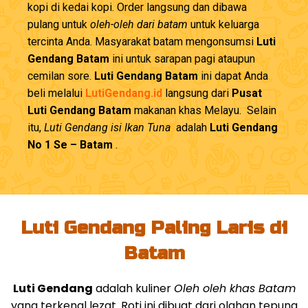
kopi di kedai kopi. Order langsung dan dibawa
pulang untuk
oleh-oleh dari batam
untuk keluarga
tercinta Anda. Masyarakat batam mengonsumsi
Luti
Gendang Batam
ini untuk sarapan pagi ataupun
cemilan sore.
Luti Gendang Batam
ini dapat Anda
beli melalui
LutiGendang.id
langsung dari
Pusat
Luti Gendang Batam
makanan khas Melayu. Selain
itu,
Luti Gendang isi Ikan Tuna
adalah
Luti Gendang
No 1 Se – Batam
.
Luti Gendang Paling Laris di
Batam
Luti Gendang
adalah kuliner
Oleh oleh khas Batam
yang terkenal lezat. Roti ini dibuat dari olahan tepung