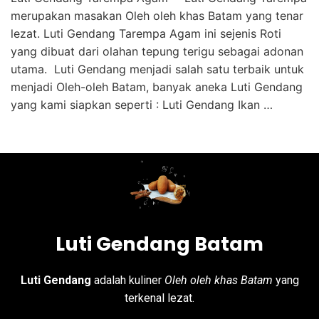
merupakan masakan Oleh oleh khas Batam yang tenar
lezat. Luti Gendang Tarempa Agam ini sejenis Roti
yang dibuat dari olahan tepung terigu sebagai adonan
utama. Luti Gendang menjadi salah satu terbaik untuk
menjadi Oleh-oleh Batam, banyak aneka Luti Gendang
yang kami siapkan seperti : Luti Gendang Ikan …
Luti Gendang Batam
Luti Gendang
adalah kuliner
Oleh oleh khas Batam
yang
terkenal lezat.