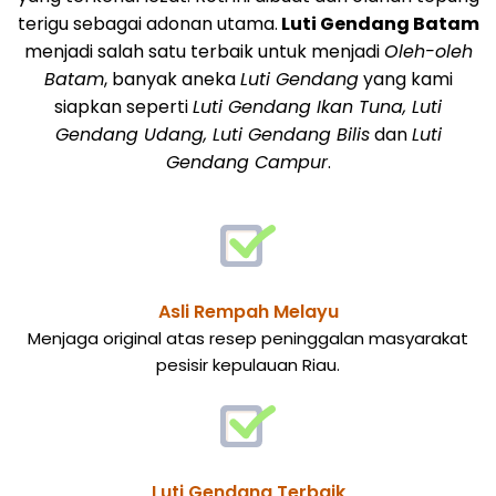
terigu sebagai adonan utama.
Luti Gendang Batam
menjadi salah satu terbaik untuk menjadi
Oleh-oleh
Batam
, banyak aneka
Luti Gendang
yang kami
siapkan seperti
Luti Gendang Ikan Tuna, Luti
Gendang Udang, Luti Gendang Bilis
dan
Luti
Gendang Campur
.
Asli Rempah Melayu
Menjaga original atas resep peninggalan masyarakat
pesisir kepulauan Riau.
Luti Gendang Terbaik