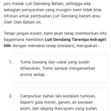
juru masak Luti Gendang Batam, sehingga ada
sebagian persyaratan yang mungkin kami tidak bisa
infokan untuk pembuatan Luti Gendang batam atau
Oleh Oleh Batam ini.
Tetapi jangan kwatir, kami akan tetap memberikan info
bagaimana membikin
Luti Gendang Tarempa Indragiri
Hilir
dengan memakai resep standard, merupakan :
Tumis bawang dan cabai yang sudah
dihaluskan. Tumis sampai mengeluarkan
aroma sedap.
Campurkan bahan lain kedalam tumisan.
Seperti gula merah, garam, air perasan
asam, dan daging ikan/ayam yang sudah