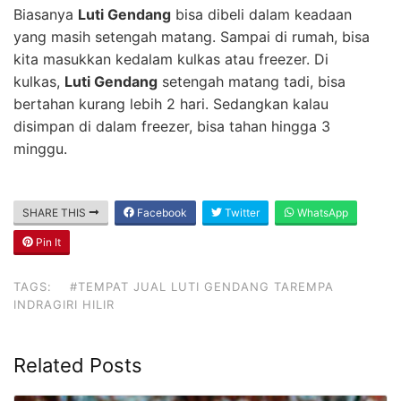
Biasanya
Luti Gendang
bisa dibeli dalam keadaan
yang masih setengah matang. Sampai di rumah, bisa
kita masukkan kedalam kulkas atau freezer. Di
kulkas,
Luti Gendang
setengah matang tadi, bisa
bertahan kurang lebih 2 hari. Sedangkan kalau
disimpan di dalam freezer, bisa tahan hingga 3
minggu.
SHARE THIS
Facebook
Twitter
WhatsApp
Pin It
TAGS:
#TEMPAT JUAL LUTI GENDANG TAREMPA
INDRAGIRI HILIR
Related Posts