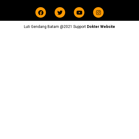
Luti Gendang Batam @2021 Support
Dokter Website