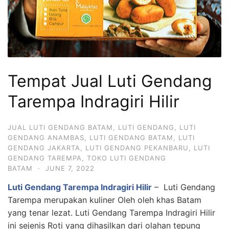
Tempat Jual Luti Gendang
Tarempa Indragiri Hilir
JUAL LUTI GENDANG BATAM
,
LUTI GENDANG
,
LUTI
GENDANG ANAMBAS
,
LUTI GENDANG BATAM
,
LUTI
GENDANG JAKARTA
,
LUTI GENDANG PEKANBARU
,
LUTI
GENDANG TAREMPA
,
TOKO LUTI GENDANG
BATAM
·
JUNE 7, 2022
Luti Gendang Tarempa Indragiri Hilir
– Luti Gendang
Tarempa merupakan kuliner Oleh oleh khas Batam
yang tenar lezat. Luti Gendang Tarempa Indragiri Hilir
ini sejenis Roti yang dihasilkan dari olahan tepung