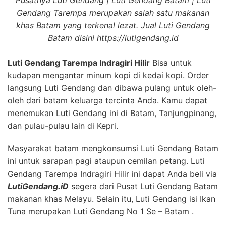
Gendang Tarempa merupakan salah satu makanan
khas Batam yang terkenal lezat. Jual Luti Gendang
Batam disini https://lutigendang.id
Luti Gendang Tarempa Indragiri Hilir
Bisa untuk
kudapan mengantar minum kopi di kedai kopi. Order
langsung Luti Gendang dan dibawa pulang untuk oleh-
oleh dari batam keluarga tercinta Anda. Kamu dapat
menemukan Luti Gendang ini di Batam, Tanjungpinang,
dan pulau-pulau lain di Kepri.
Masyarakat batam mengkonsumsi Luti Gendang Batam
ini untuk sarapan pagi ataupun cemilan petang. Luti
Gendang Tarempa Indragiri Hilir ini dapat Anda beli via
LutiGendang.iD
segera dari Pusat Luti Gendang Batam
makanan khas Melayu. Selain itu, Luti Gendang isi Ikan
Tuna merupakan Luti Gendang No 1 Se – Batam .