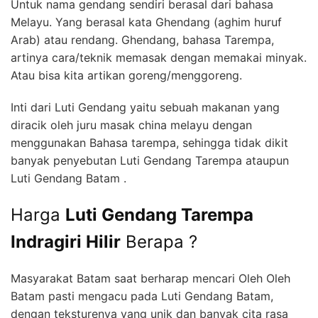
Untuk nama gendang sendiri berasal dari bahasa
Melayu. Yang berasal kata Ghendang (aghim huruf
Arab) atau rendang. Ghendang, bahasa Tarempa,
artinya cara/teknik memasak dengan memakai minyak.
Atau bisa kita artikan goreng/menggoreng.
Inti dari Luti Gendang yaitu sebuah makanan yang
diracik oleh juru masak china melayu dengan
menggunakan Bahasa tarempa, sehingga tidak dikit
banyak penyebutan Luti Gendang Tarempa ataupun
Luti Gendang Batam .
Harga
Luti Gendang Tarempa
Indragiri Hilir
Berapa ?
Masyarakat Batam saat berharap mencari Oleh Oleh
Batam pasti mengacu pada Luti Gendang Batam,
dengan teksturenya yang unik dan banyak cita rasa