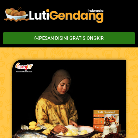
PESAN DISINI GRATIS ONGKIR