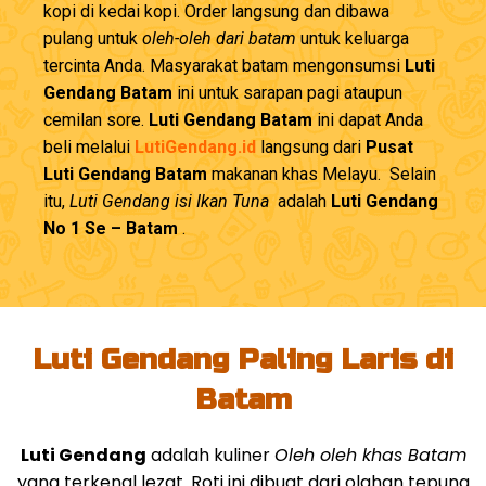
kopi di kedai kopi. Order langsung dan dibawa
pulang untuk
oleh-oleh dari batam
untuk keluarga
tercinta Anda. Masyarakat batam mengonsumsi
Luti
Gendang Batam
ini untuk sarapan pagi ataupun
cemilan sore.
Luti Gendang Batam
ini dapat Anda
beli melalui
LutiGendang.id
langsung dari
Pusat
Luti Gendang Batam
makanan khas Melayu. Selain
itu,
Luti Gendang isi Ikan Tuna
adalah
Luti Gendang
No 1 Se – Batam
.
Luti Gendang Paling Laris di
Batam
Luti Gendang
adalah kuliner
Oleh oleh khas Batam
yang terkenal lezat. Roti ini dibuat dari olahan tepung