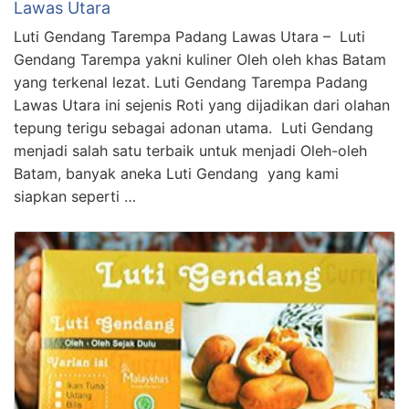
Lawas Utara
Luti Gendang Tarempa Padang Lawas Utara – Luti
Gendang Tarempa yakni kuliner Oleh oleh khas Batam
yang terkenal lezat. Luti Gendang Tarempa Padang
Lawas Utara ini sejenis Roti yang dijadikan dari olahan
tepung terigu sebagai adonan utama. Luti Gendang
menjadi salah satu terbaik untuk menjadi Oleh-oleh
Batam, banyak aneka Luti Gendang yang kami
siapkan seperti …