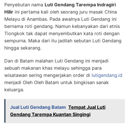
Penyebutan nama
Luti Gendang Tarempa Indragiri
Hilir
ini pertama kali oleh seorang juru masak China
Melayu di Anambas. Pada awalnya Luti Gendang ini
bernama roti gendang. Namun kebanyakan dari etnis
Tiongkok tak dapat menyembutkan kata roti dengan
sempurna. Maka dari itu jadilah sebutan Luti Gendang
hingga sekarang.
Dan di Batam malahan Luti Gendang ini menjadi
sebuah makanan khas melayu sehingga para
wisatawan sering mengerjakan order di
lutigendang.id
menjadi Oleh Oleh Batam untuk bingkisan sanak
keluarga.
Jual Luti Gendang Batam
Tempat Jual Luti
Gendang Tarempa Kuantan Singingi