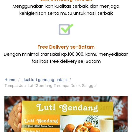
Menggunakan ikan kualitas terbaik, dan menjaga
kehigienisan serta mutu untuk hasil terbaik
Free Delivery se-Batam
Dengan minimal transaksi Rp.100.000, kamu menyediakan
fasilitas free delivery se-Batam
Home
Jual luti gendang batam
Tempat Jual Luti Gendang Tarempa Dolok Sanggul