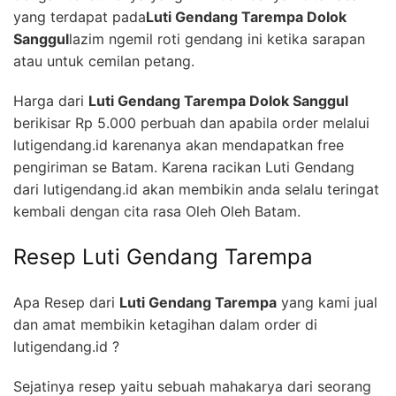
yang terdapat pada
Luti Gendang Tarempa Dolok
Sanggul
lazim ngemil roti gendang ini ketika sarapan
atau untuk cemilan petang.
Harga dari
Luti Gendang Tarempa Dolok Sanggul
berikisar Rp 5.000 perbuah dan apabila order melalui
lutigendang.id karenanya akan mendapatkan free
pengiriman se Batam. Karena racikan Luti Gendang
dari lutigendang.id akan membikin anda selalu teringat
kembali dengan cita rasa Oleh Oleh Batam.
Resep Luti Gendang Tarempa
Apa Resep dari
Luti Gendang Tarempa
yang kami jual
dan amat membikin ketagihan dalam order di
lutigendang.id ?
Sejatinya resep yaitu sebuah mahakarya dari seorang