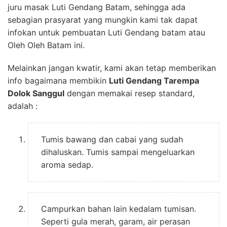
juru masak Luti Gendang Batam, sehingga ada
sebagian prasyarat yang mungkin kami tak dapat
infokan untuk pembuatan Luti Gendang batam atau
Oleh Oleh Batam ini.
Melainkan jangan kwatir, kami akan tetap memberikan
info bagaimana membikin
Luti Gendang Tarempa
Dolok Sanggul
dengan memakai resep standard,
adalah :
Tumis bawang dan cabai yang sudah
dihaluskan. Tumis sampai mengeluarkan
aroma sedap.
Campurkan bahan lain kedalam tumisan.
Seperti gula merah, garam, air perasan