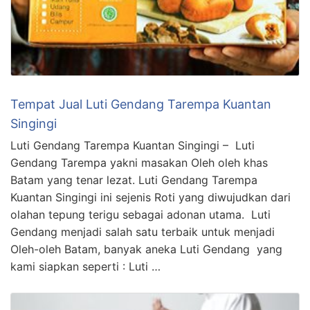
Tempat Jual Luti Gendang Tarempa Kuantan
Singingi
Luti Gendang Tarempa Kuantan Singingi – Luti
Gendang Tarempa yakni masakan Oleh oleh khas
Batam yang tenar lezat. Luti Gendang Tarempa
Kuantan Singingi ini sejenis Roti yang diwujudkan dari
olahan tepung terigu sebagai adonan utama. Luti
Gendang menjadi salah satu terbaik untuk menjadi
Oleh-oleh Batam, banyak aneka Luti Gendang yang
kami siapkan seperti : Luti …