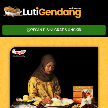
PESAN DISINI GRATIS ONGKIR