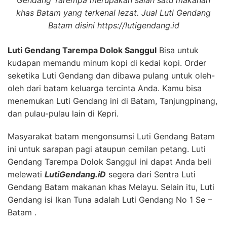
khas Batam yang terkenal lezat. Jual Luti Gendang
Batam disini https://lutigendang.id
Luti Gendang Tarempa Dolok Sanggul
Bisa untuk
kudapan memandu minum kopi di kedai kopi. Order
seketika Luti Gendang dan dibawa pulang untuk oleh-
oleh dari batam keluarga tercinta Anda. Kamu bisa
menemukan Luti Gendang ini di Batam, Tanjungpinang,
dan pulau-pulau lain di Kepri.
Masyarakat batam mengonsumsi Luti Gendang Batam
ini untuk sarapan pagi ataupun cemilan petang. Luti
Gendang Tarempa Dolok Sanggul ini dapat Anda beli
melewati
LutiGendang.iD
segera dari Sentra Luti
Gendang Batam makanan khas Melayu. Selain itu, Luti
Gendang isi Ikan Tuna adalah Luti Gendang No 1 Se –
Batam .