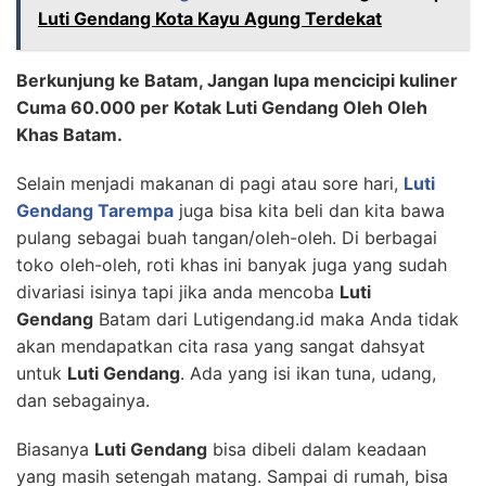
Luti Gendang Kota Kayu Agung Terdekat
Berkunjung ke Batam, Jangan lupa mencicipi kuliner
Cuma 60.000 per Kotak Luti Gendang Oleh Oleh
Khas Batam.
Selain menjadi makanan di pagi atau sore hari,
Luti
Gendang Tarempa
juga bisa kita beli dan kita bawa
pulang sebagai buah tangan/oleh-oleh. Di berbagai
toko oleh-oleh, roti khas ini banyak juga yang sudah
divariasi isinya tapi jika anda mencoba
Luti
Gendang
Batam dari Lutigendang.id maka Anda tidak
akan mendapatkan cita rasa yang sangat dahsyat
untuk
Luti Gendang
. Ada yang isi ikan tuna, udang,
dan sebagainya.
Biasanya
Luti Gendang
bisa dibeli dalam keadaan
yang masih setengah matang. Sampai di rumah, bisa