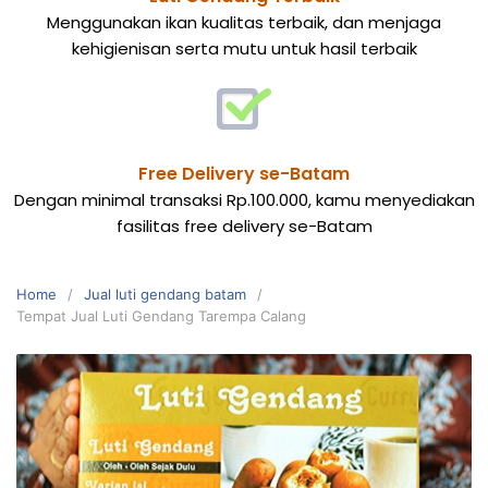
Menggunakan ikan kualitas terbaik, dan menjaga
kehigienisan serta mutu untuk hasil terbaik
Free Delivery se-Batam
Dengan minimal transaksi Rp.100.000, kamu menyediakan
fasilitas free delivery se-Batam
Home
Jual luti gendang batam
Tempat Jual Luti Gendang Tarempa Calang