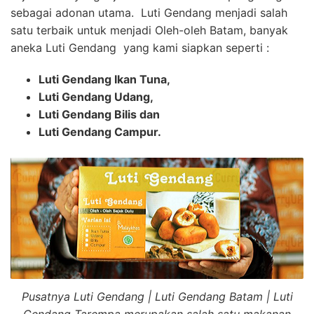
sebagai adonan utama. Luti Gendang menjadi salah
satu terbaik untuk menjadi Oleh-oleh Batam, banyak
aneka Luti Gendang yang kami siapkan seperti :
Luti Gendang Ikan Tuna,
Luti Gendang Udang,
Luti Gendang Bilis dan
Luti Gendang Campur.
Pusatnya Luti Gendang | Luti Gendang Batam | Luti
Gendang Tarempa merupakan salah satu makanan