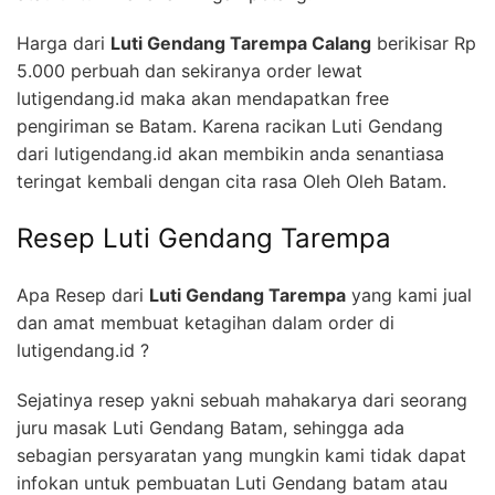
Harga dari
Luti Gendang Tarempa Calang
berikisar Rp
5.000 perbuah dan sekiranya order lewat
lutigendang.id maka akan mendapatkan free
pengiriman se Batam. Karena racikan Luti Gendang
dari lutigendang.id akan membikin anda senantiasa
teringat kembali dengan cita rasa Oleh Oleh Batam.
Resep Luti Gendang Tarempa
Apa Resep dari
Luti Gendang Tarempa
yang kami jual
dan amat membuat ketagihan dalam order di
lutigendang.id ?
Sejatinya resep yakni sebuah mahakarya dari seorang
juru masak Luti Gendang Batam, sehingga ada
sebagian persyaratan yang mungkin kami tidak dapat
infokan untuk pembuatan Luti Gendang batam atau