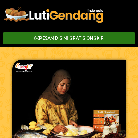
PESAN DISINI GRATIS ONGKIR