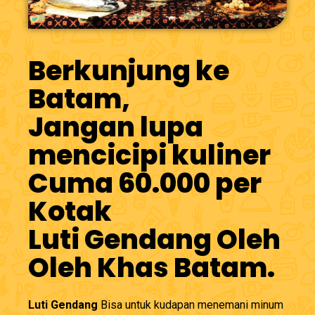
Berkunjung ke
Batam,
Jangan lupa
mencicipi kuliner
Cuma 60.000 per
Kotak
Luti Gendang Oleh
Oleh Khas Batam.
Luti Gendang
Bisa untuk kudapan menemani minum