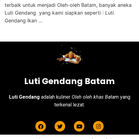
terbaik untuk menjadi Oleh-oleh Batam, banyak aneka
Luti Gendang yang kami siapkan seperti : Luti
Gendang Ikan …
Luti Gendang Batam
Luti Gendang
adalah kuliner
Oleh oleh khas Batam
yang
terkenal lezat.