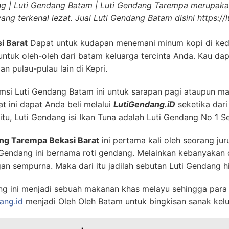
ng | Luti Gendang Batam | Luti Gendang Tarempa merupaka
ng terkenal lezat. Jual Luti Gendang Batam disini https://
i Barat
Dapat untuk kudapan menemani minum kopi di kedai
ntuk oleh-oleh dari batam keluarga tercinta Anda. Kau d
an pulau-pulau lain di Kepri.
i Luti Gendang Batam ini untuk sarapan pagi ataupun mak
 ini dapat Anda beli melalui
LutiGendang.iD
seketika dari
tu, Luti Gendang isi Ikan Tuna adalah Luti Gendang No 1 S
ng Tarempa Bekasi Barat
ini pertama kali oleh seorang ju
endang ini bernama roti gendang. Melainkan kebanyakan da
n sempurna. Maka dari itu jadilah sebutan Luti Gendang hi
g ini menjadi sebuah makanan khas melayu sehingga para 
ang.id
menjadi Oleh Oleh Batam untuk bingkisan sanak kelu