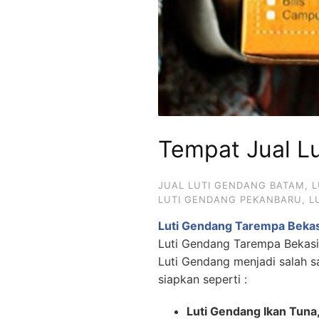
Tempat Jual L
JUAL LUTI GENDANG BATAM
,
L
LUTI GENDANG PEKANBARU
,
L
Luti Gendang Tarempa Bekas
Luti Gendang Tarempa Bekasi B
Luti Gendang menjadi salah s
siapkan seperti :
Luti Gendang Ikan Tuna