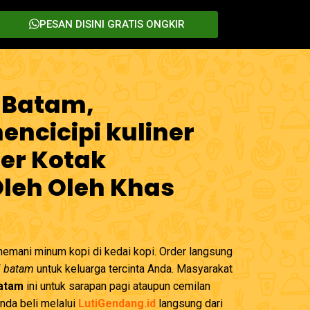
PESAN DISINI GRATIS ONGKIR
 Batam,
ncicipi kuliner
er Kotak
Oleh Oleh Khas
emani minum kopi di kedai kopi. Order langsung
i batam
untuk keluarga tercinta Anda. Masyarakat
Batam
ini untuk sarapan pagi ataupun cemilan
Anda beli melalui
LutiGendang.id
langsung dari