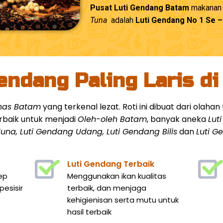
Pusat Luti Gendang Batam
makanan k
Tuna
adalah
Luti Gendang No 1 Se 
endang Paling Laris d
khas Batam
yang terkenal lezat. Roti ini dibuat dari olah
rbaik untuk menjadi
Oleh-oleh Batam
, banyak aneka
Lut
una, Luti Gendang Udang, Luti Gendang Bilis
dan
Luti 
Luti Gendang Terbaik
ep
Menggunakan ikan kualitas
esisir
terbaik, dan menjaga
kehigienisan serta mutu untuk
hasil terbaik