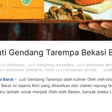
uti Gendang Tarempa Bekasi 
UTI GENDANG
,
LUTI GENDANG ANAMBAS
,
LUTI GENDANG BA
UTI GENDANG TAREMPA
,
TOKO LUTI GENDANG BATAM
·
JUNE
i Barat
– Luti Gendang Tarempa ialah kuliner Oleh oleh kha
arat ini sejenis Roti yang dihasilkan dari olahan tepung 
atu terbaik untuk menjadi Oleh-oleh Batam, banyak aneka
,