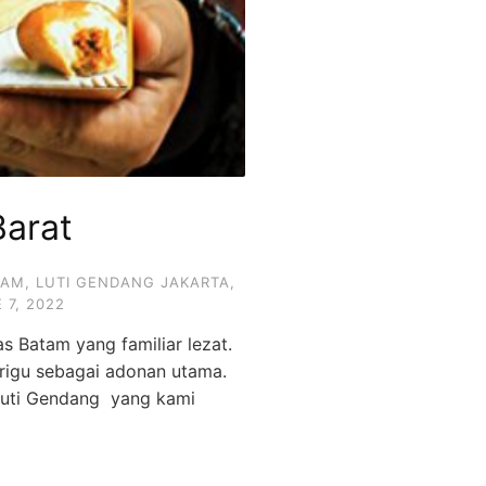
Barat
TAM
,
LUTI GENDANG JAKARTA
,
 7, 2022
s Batam yang familiar lezat.
terigu sebagai adonan utama.
 Luti Gendang yang kami