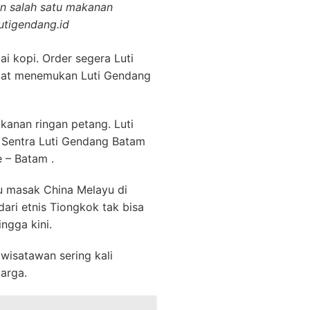
n salah satu makanan
lutigendang.id
 kopi. Order segera Luti
apat menemukan Luti Gendang
anan ringan petang. Luti
 Sentra Luti Gendang Batam
e – Batam .
ru masak China Melayu di
ri etnis Tiongkok tak bisa
ngga kini.
wisatawan sering kali
arga.