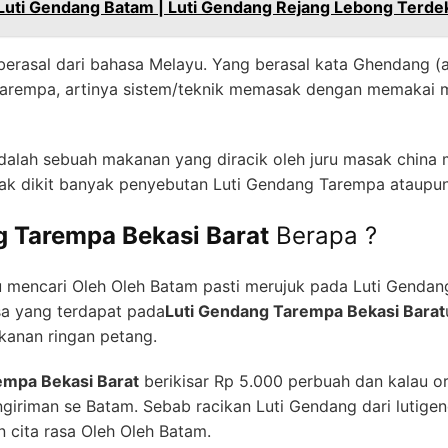
Luti Gendang Batam | Luti Gendang Rejang Lebong Terde
erasal dari bahasa Melayu. Yang berasal kata Ghendang (a
arempa, artinya sistem/teknik memasak dengan memakai min
adalah sebuah makanan yang diracik oleh juru masak chin
dak dikit banyak penyebutan Luti Gendang Tarempa ataupu
g Tarempa Bekasi Barat
Berapa ?
 mencari Oleh Oleh Batam pasti merujuk pada Luti Gendan
sa yang terdapat pada
Luti Gendang Tarempa Bekasi Barat
kanan ringan petang.
empa Bekasi Barat
berikisar Rp 5.000 perbuah dan kalau or
giriman se Batam. Sebab racikan Luti Gendang dari lutige
n cita rasa Oleh Oleh Batam.