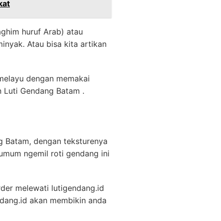
kat
ghim huruf Arab) atau
yak. Atau bisa kita artikan
a melayu dengan memakai
n Luti Gendang Batam .
g Batam, dengan teksturenya
umum ngemil roti gendang ini
der melewati lutigendang.id
ndang.id akan membikin anda