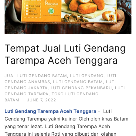
Tempat Jual Luti Gendang
Tarempa Aceh Tenggara
JUAL LUTI GENDANG BATAM
,
LUTI GENDANG
,
LUTI
GENDANG ANAMBAS
,
LUTI GENDANG BATAM
,
LUTI
GENDANG JAKARTA
,
LUTI GENDANG PEKANBARU
,
LUTI
GENDANG TAREMPA
,
TOKO LUTI GENDANG
BATAM
·
JUNE 7, 2022
Luti Gendang Tarempa Aceh Tenggara
– Luti
Gendang Tarempa yakni kuliner Oleh oleh khas Batam
yang tenar lezat. Luti Gendang Tarempa Aceh
Tenggara ini sejenis Roti yang dibuat dari olahan