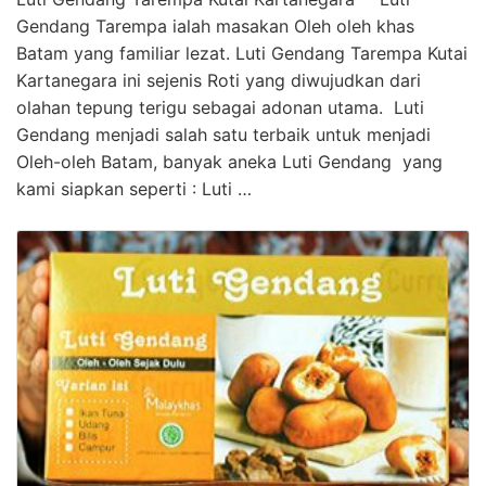
Gendang Tarempa ialah masakan Oleh oleh khas
Batam yang familiar lezat. Luti Gendang Tarempa Kutai
Kartanegara ini sejenis Roti yang diwujudkan dari
olahan tepung terigu sebagai adonan utama. Luti
Gendang menjadi salah satu terbaik untuk menjadi
Oleh-oleh Batam, banyak aneka Luti Gendang yang
kami siapkan seperti : Luti …