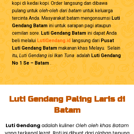
kopi di kedai kopi. Order langsung dan dibawa
pulang untuk
oleh-oleh dari batam
untuk keluarga
tercinta Anda. Masyarakat batam mengonsumsi
Luti
Gendang Batam
ini untuk sarapan pagi ataupun
cemilan sore.
Luti Gendang Batam
ini dapat Anda
beli melalui
LutiGendang.id
langsung dari
Pusat
Luti Gendang Batam
makanan khas Melayu. Selain
itu,
Luti Gendang isi Ikan Tuna
adalah
Luti Gendang
No 1 Se – Batam
.
Luti Gendang Paling Laris di
Batam
Luti Gendang
adalah kuliner
Oleh oleh khas Batam
yang terkenal lezat. Roti ini dibuat dari olahan tepung