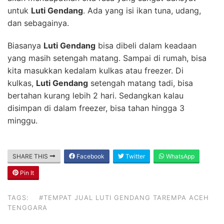
untuk
Luti Gendang
. Ada yang isi ikan tuna, udang,
dan sebagainya.
Biasanya
Luti Gendang
bisa dibeli dalam keadaan
yang masih setengah matang. Sampai di rumah, bisa
kita masukkan kedalam kulkas atau freezer. Di
kulkas,
Luti Gendang
setengah matang tadi, bisa
bertahan kurang lebih 2 hari. Sedangkan kalau
disimpan di dalam freezer, bisa tahan hingga 3
minggu.
SHARE THIS
Facebook
Twitter
WhatsApp
Pin It
TAGS:
#TEMPAT JUAL LUTI GENDANG TAREMPA ACEH
TENGGARA