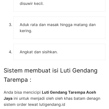
disuwir kecil.
Aduk rata dan masak hingga matang dan
kering.
Angkat dan sisihkan.
Sistem membuat isi Luti Gendang
Tarempa :
Anda bisa mencicipi
Luti Gendang Tarempa Aceh
Jaya
ini untuk menjadi oleh oleh khas batam denagn
sistem order lewat lutigendang.id