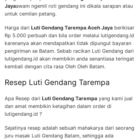
Jaya
awam ngemil roti gendang ini dikala sarapan atau
untuk cemilan petang.
Harga dari
Luti Gendang Tarempa Aceh Jaya
berikisar
Rp 5.000 perbuah dan bila order melalui lutigendang.id
karenanya akan mendapatkan tidak dipungut bayaran
pengiriman se Batam. Sebab racikan Luti Gendang dari
lutigendang.id akan membikin anda senantiasa teringat
kembali dengan cita rasa Oleh Oleh Batam.
Resep Luti Gendang Tarempa
Apa Resep dari
Luti Gendang Tarempa
yang kami jual
dan amat membikin ketagihan dalam order di
lutigendang.id ?
Sejatinya resep adalah sebuah mahakarya dari seorang
juru masak Luti Gendang Batam, sehingga ada