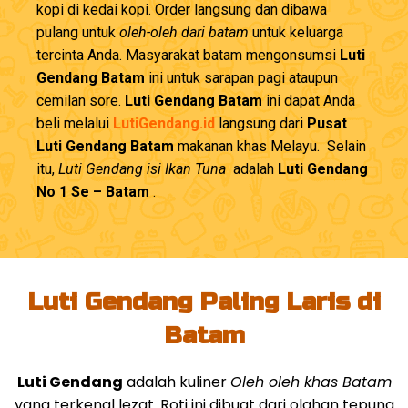
kopi di kedai kopi. Order langsung dan dibawa
pulang untuk
oleh-oleh dari batam
untuk keluarga
tercinta Anda. Masyarakat batam mengonsumsi
Luti
Gendang Batam
ini untuk sarapan pagi ataupun
cemilan sore.
Luti Gendang Batam
ini dapat Anda
beli melalui
LutiGendang.id
langsung dari
Pusat
Luti Gendang Batam
makanan khas Melayu. Selain
itu,
Luti Gendang isi Ikan Tuna
adalah
Luti Gendang
No 1 Se – Batam
.
Luti Gendang Paling Laris di
Batam
Luti Gendang
adalah kuliner
Oleh oleh khas Batam
yang terkenal lezat. Roti ini dibuat dari olahan tepung