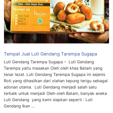
Tempat Jual Luti Gendang Tarempa Sugapa
Luti Gendang Tarempa Sugapa – Luti Gendang
Tarempa yaitu masakan Oleh oleh khas Batam yang
tenar lezat. Luti Gendang Tarempa Sugapa ini sejenis
Roti yang dihasilkan dari olahan tepung terigu sebagai
adonan utama. Luti Gendang menjadi salah satu
terbaik untuk menjadi Oleh-oleh Batam, banyak aneka
Luti Gendang yang kami siapkan seperti : Luti
Gendang Ikan …