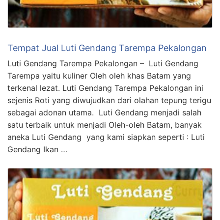
Tempat Jual Luti Gendang Tarempa Pekalongan
Luti Gendang Tarempa Pekalongan – Luti Gendang
Tarempa yaitu kuliner Oleh oleh khas Batam yang
terkenal lezat. Luti Gendang Tarempa Pekalongan ini
sejenis Roti yang diwujudkan dari olahan tepung terigu
sebagai adonan utama. Luti Gendang menjadi salah
satu terbaik untuk menjadi Oleh-oleh Batam, banyak
aneka Luti Gendang yang kami siapkan seperti : Luti
Gendang Ikan …