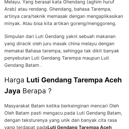
Melayu. Yang berasal kata Ghendang (aghim huruf
Arab) atau rendang. Ghendang, bahasa Tarempa,
artinya cara/teknik memasak dengan mengaplikasikan
minyak. Atau bisa kita artikan goreng/menggoreng.
Simpulan dari Luti Gendang yakni sebuah makanan
yang diracik oleh juru masak china melayu dengan
memakai Bahasa tarempa, sehingga tak dikit banyak
penyebutan Luti Gendang Tarempa maupun Luti
Gendang Batam .
Harga
Luti Gendang Tarempa Aceh
Jaya
Berapa ?
Masyarakat Batam ketika berkeinginan mencari Oleh
Oleh Batam pasti mengacu pada Luti Gendang Batam,
dengan teksturenya yang unik dan banyak cita rasa
yang terdapat pada
Luti Gendang Tarempa Aceh