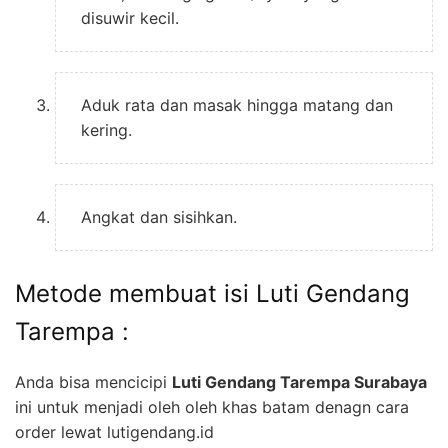
disuwir kecil.
Aduk rata dan masak hingga matang dan
kering.
Angkat dan sisihkan.
Metode membuat isi Luti Gendang
Tarempa :
Anda bisa mencicipi
Luti Gendang Tarempa Surabaya
ini untuk menjadi oleh oleh khas batam denagn cara
order lewat lutigendang.id