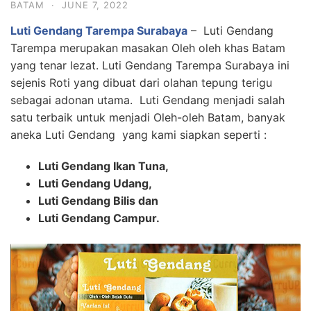
BATAM
·
JUNE 7, 2022
Luti Gendang Tarempa Surabaya
– Luti Gendang
Tarempa merupakan masakan Oleh oleh khas Batam
yang tenar lezat. Luti Gendang Tarempa Surabaya ini
sejenis Roti yang dibuat dari olahan tepung terigu
sebagai adonan utama. Luti Gendang menjadi salah
satu terbaik untuk menjadi Oleh-oleh Batam, banyak
aneka Luti Gendang yang kami siapkan seperti :
Luti Gendang Ikan Tuna,
Luti Gendang Udang,
Luti Gendang Bilis dan
Luti Gendang Campur.