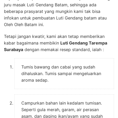
juru masak Luti Gendang Batam, sehingga ada
beberapa prasyarat yang mungkin kami tak bisa
infokan untuk pembuatan Luti Gendang batam atau
Oleh Oleh Batam ini.
Tetapi jangan kwatir, kami akan tetap memberikan
kabar bagaimana membikin
Luti Gendang Tarempa
Surabaya
dengan memakai resep standard, ialah :
Tumis bawang dan cabai yang sudah
dihaluskan. Tumis sampai mengeluarkan
aroma sedap.
Campurkan bahan lain kedalam tumisan.
Seperti gula merah, garam, air perasan
asam, dan daging ikan/ayam yang sudah