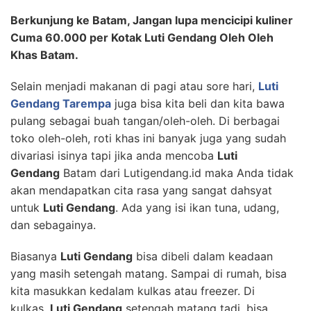
Berkunjung ke Batam, Jangan lupa mencicipi kuliner
Cuma 60.000 per Kotak Luti Gendang Oleh Oleh
Khas Batam.
Selain menjadi makanan di pagi atau sore hari,
Luti
Gendang Tarempa
juga bisa kita beli dan kita bawa
pulang sebagai buah tangan/oleh-oleh. Di berbagai
toko oleh-oleh, roti khas ini banyak juga yang sudah
divariasi isinya tapi jika anda mencoba
Luti
Gendang
Batam dari Lutigendang.id maka Anda tidak
akan mendapatkan cita rasa yang sangat dahsyat
untuk
Luti Gendang
. Ada yang isi ikan tuna, udang,
dan sebagainya.
Biasanya
Luti Gendang
bisa dibeli dalam keadaan
yang masih setengah matang. Sampai di rumah, bisa
kita masukkan kedalam kulkas atau freezer. Di
kulkas,
Luti Gendang
setengah matang tadi, bisa