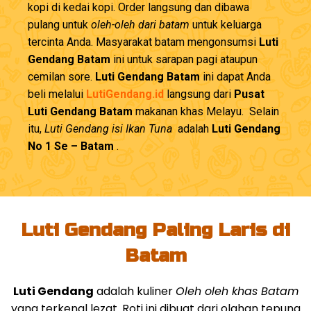
kopi di kedai kopi. Order langsung dan dibawa
pulang untuk
oleh-oleh dari batam
untuk keluarga
tercinta Anda. Masyarakat batam mengonsumsi
Luti
Gendang Batam
ini untuk sarapan pagi ataupun
cemilan sore.
Luti Gendang Batam
ini dapat Anda
beli melalui
LutiGendang.id
langsung dari
Pusat
Luti Gendang Batam
makanan khas Melayu. Selain
itu,
Luti Gendang isi Ikan Tuna
adalah
Luti Gendang
No 1 Se – Batam
.
Luti Gendang Paling Laris di
Batam
Luti Gendang
adalah kuliner
Oleh oleh khas Batam
yang terkenal lezat. Roti ini dibuat dari olahan tepung