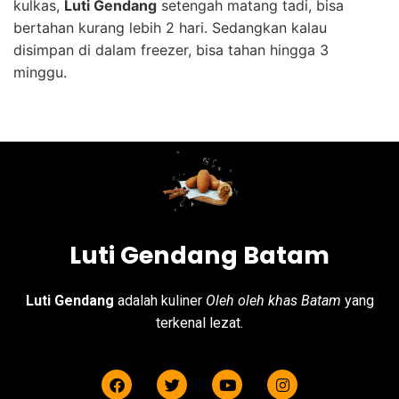
kulkas,
Luti Gendang
setengah matang tadi, bisa
bertahan kurang lebih 2 hari. Sedangkan kalau
disimpan di dalam freezer, bisa tahan hingga 3
minggu.
Luti Gendang Batam
Luti Gendang
adalah kuliner
Oleh oleh khas Batam
yang
terkenal lezat.