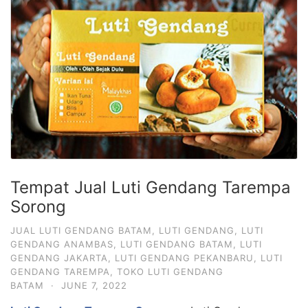
Tempat Jual Luti Gendang Tarempa
Sorong
JUAL LUTI GENDANG BATAM
,
LUTI GENDANG
,
LUTI
GENDANG ANAMBAS
,
LUTI GENDANG BATAM
,
LUTI
GENDANG JAKARTA
,
LUTI GENDANG PEKANBARU
,
LUTI
GENDANG TAREMPA
,
TOKO LUTI GENDANG
BATAM
·
JUNE 7, 2022