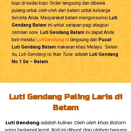
kopi di kedai kopi. Order langsung dan dibawa
pulang untuk
oleh-oleh dari batam
untuk keluarga
tercinta Anda. Masyarakat batam mengonsumsi
Luti
Gendang Batam
ini untuk sarapan pagi ataupun
cemilan sore.
Luti Gendang Batam
ini dapat Anda
beli melalui
LutiGendang.id
langsung dari
Pusat
Luti Gendang Batam
makanan khas Melayu. Selain
itu,
Luti Gendang isi Ikan Tuna
adalah
Luti Gendang
No 1 Se – Batam
.
Luti Gendang Paling Laris di
Batam
Luti Gendang
adalah kuliner
Oleh oleh khas Batam
yang terkenal lezat. Roti ini dibuat dari olahan tepung