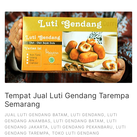
Tempat Jual Luti Gendang Tarempa
Semarang
JUAL LUTI GENDANG BATAM
,
LUTI GENDANG
,
LUTI
GENDANG ANAMBAS
,
LUTI GENDANG BATAM
,
LUTI
GENDANG JAKARTA
,
LUTI GENDANG PEKANBARU
,
LUTI
GENDANG TAREMPA
,
TOKO LUTI GENDANG