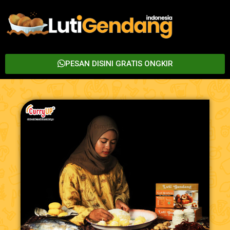
PESAN DISINI GRATIS ONGKIR