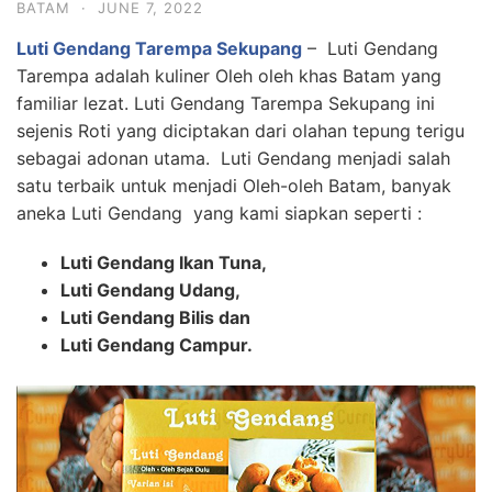
BATAM
·
JUNE 7, 2022
Luti Gendang Tarempa Sekupang
– Luti Gendang
Tarempa adalah kuliner Oleh oleh khas Batam yang
familiar lezat. Luti Gendang Tarempa Sekupang ini
sejenis Roti yang diciptakan dari olahan tepung terigu
sebagai adonan utama. Luti Gendang menjadi salah
satu terbaik untuk menjadi Oleh-oleh Batam, banyak
aneka Luti Gendang yang kami siapkan seperti :
Luti Gendang Ikan Tuna,
Luti Gendang Udang,
Luti Gendang Bilis dan
Luti Gendang Campur.