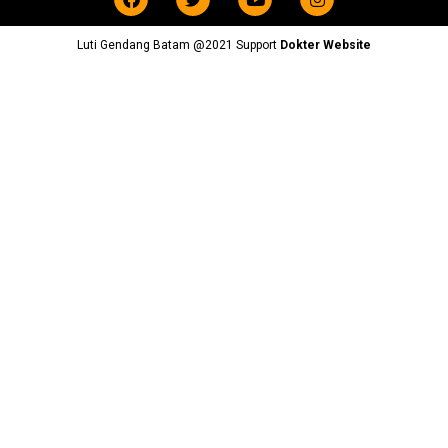
Luti Gendang Batam @2021 Support
Dokter Website