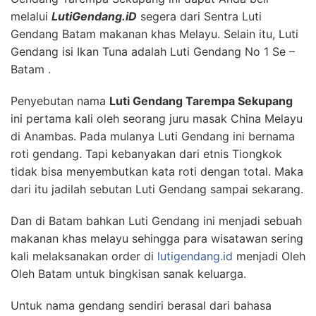
melalui
LutiGendang.iD
segera dari Sentra Luti
Gendang Batam makanan khas Melayu. Selain itu, Luti
Gendang isi Ikan Tuna adalah Luti Gendang No 1 Se –
Batam .
Penyebutan nama
Luti Gendang Tarempa Sekupang
ini pertama kali oleh seorang juru masak China Melayu
di Anambas. Pada mulanya Luti Gendang ini bernama
roti gendang. Tapi kebanyakan dari etnis Tiongkok
tidak bisa menyembutkan kata roti dengan total. Maka
dari itu jadilah sebutan Luti Gendang sampai sekarang.
Dan di Batam bahkan Luti Gendang ini menjadi sebuah
makanan khas melayu sehingga para wisatawan sering
kali melaksanakan order di
lutigendang.id
menjadi Oleh
Oleh Batam untuk bingkisan sanak keluarga.
Untuk nama gendang sendiri berasal dari bahasa