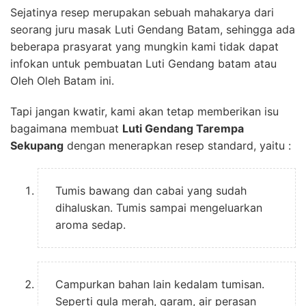
Sejatinya resep merupakan sebuah mahakarya dari
seorang juru masak Luti Gendang Batam, sehingga ada
beberapa prasyarat yang mungkin kami tidak dapat
infokan untuk pembuatan Luti Gendang batam atau
Oleh Oleh Batam ini.
Tapi jangan kwatir, kami akan tetap memberikan isu
bagaimana membuat
Luti Gendang Tarempa
Sekupang
dengan menerapkan resep standard, yaitu :
Tumis bawang dan cabai yang sudah
dihaluskan. Tumis sampai mengeluarkan
aroma sedap.
Campurkan bahan lain kedalam tumisan.
Seperti gula merah, garam, air perasan