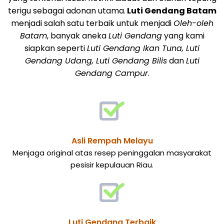
terigu sebagai adonan utama.
Luti Gendang Batam
menjadi salah satu terbaik untuk menjadi
Oleh-oleh
Batam
, banyak aneka
Luti Gendang
yang kami
siapkan seperti
Luti Gendang Ikan Tuna, Luti
Gendang Udang, Luti Gendang Bilis
dan
Luti
Gendang Campur
.
Asli Rempah Melayu
Menjaga original atas resep peninggalan masyarakat
pesisir kepulauan Riau.
Luti Gendang Terbaik