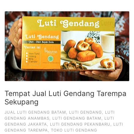
Tempat Jual Luti Gendang Tarempa
Sekupang
JUAL LUTI GENDANG BATAM
,
LUTI GENDANG
,
LUTI
GENDANG ANAMBAS
,
LUTI GENDANG BATAM
,
LUTI
GENDANG JAKARTA
,
LUTI GENDANG PEKANBARU
,
LUTI
GENDANG TAREMPA
,
TOKO LUTI GENDANG