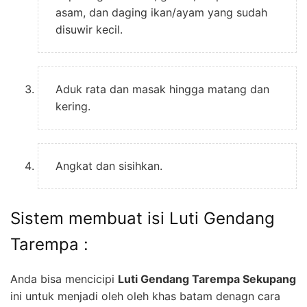
asam, dan daging ikan/ayam yang sudah
disuwir kecil.
Aduk rata dan masak hingga matang dan
kering.
Angkat dan sisihkan.
Sistem membuat isi Luti Gendang
Tarempa :
Anda bisa mencicipi
Luti Gendang Tarempa Sekupang
ini untuk menjadi oleh oleh khas batam denagn cara