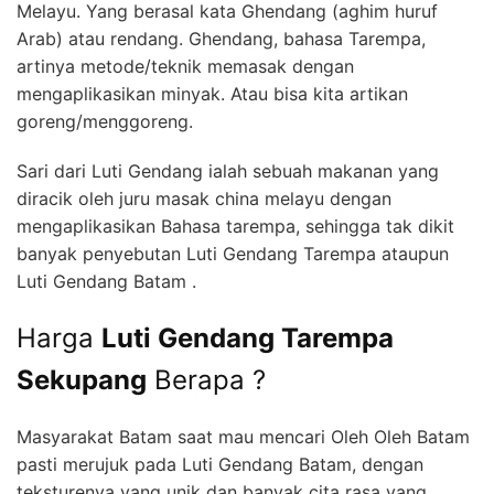
Melayu. Yang berasal kata Ghendang (aghim huruf
Arab) atau rendang. Ghendang, bahasa Tarempa,
artinya metode/teknik memasak dengan
mengaplikasikan minyak. Atau bisa kita artikan
goreng/menggoreng.
Sari dari Luti Gendang ialah sebuah makanan yang
diracik oleh juru masak china melayu dengan
mengaplikasikan Bahasa tarempa, sehingga tak dikit
banyak penyebutan Luti Gendang Tarempa ataupun
Luti Gendang Batam .
Harga
Luti Gendang Tarempa
Sekupang
Berapa ?
Masyarakat Batam saat mau mencari Oleh Oleh Batam
pasti merujuk pada Luti Gendang Batam, dengan
teksturenya yang unik dan banyak cita rasa yang