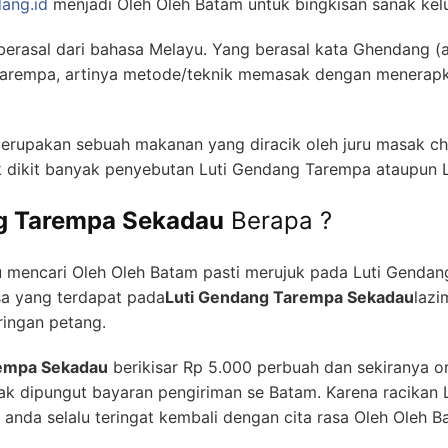
dang.id
menjadi Oleh Oleh Batam untuk bingkisan sanak kel
erasal dari bahasa Melayu. Yang berasal kata Ghendang (a
arempa, artinya metode/teknik memasak dengan menerapka
erupakan sebuah makanan yang diracik oleh juru masak c
k dikit banyak penyebutan Luti Gendang Tarempa ataupun 
g Tarempa Sekadau
Berapa ?
 mencari Oleh Oleh Batam pasti merujuk pada Luti Gendan
sa yang terdapat pada
Luti Gendang Tarempa Sekadau
lazi
ringan petang.
rempa Sekadau
berikisar Rp 5.000 perbuah dan sekiranya or
k dipungut bayaran pengiriman se Batam. Karena racikan 
 anda selalu teringat kembali dengan cita rasa Oleh Oleh B