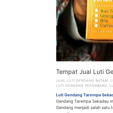
Tempat Jual Luti 
JUAL LUTI GENDANG BATAM
,
L
LUTI GENDANG PEKANBARU
,
L
Luti Gendang Tarempa Seka
Gendang Tarempa Sekadau ini 
Gendang menjadi salah satu 