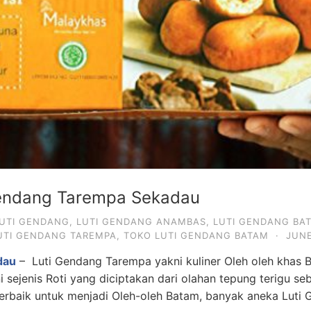
Gendang Tarempa Sekadau
UTI GENDANG
,
LUTI GENDANG ANAMBAS
,
LUTI GENDANG BA
UTI GENDANG TAREMPA
,
TOKO LUTI GENDANG BATAM
·
JUNE
dau
– Luti Gendang Tarempa yakni kuliner Oleh oleh khas Ba
sejenis Roti yang diciptakan dari olahan tepung terigu se
terbaik untuk menjadi Oleh-oleh Batam, banyak aneka Luti