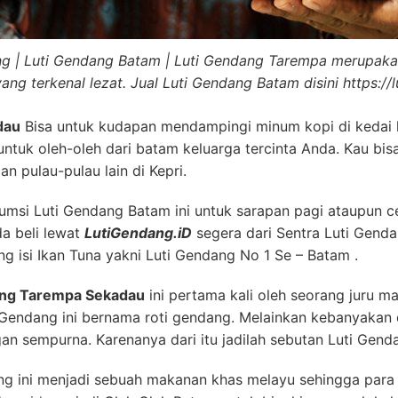
ng | Luti Gendang Batam | Luti Gendang Tarempa merupaka
ng terkenal lezat. Jual Luti Gendang Batam disini https://
dau
Bisa untuk kudapan mendampingi minum kopi di kedai k
ntuk oleh-oleh dari batam keluarga tercinta Anda. Kau b
an pulau-pulau lain di Kepri.
si Luti Gendang Batam ini untuk sarapan pagi ataupun ce
a beli lewat
LutiGendang.iD
segera dari Sentra Luti Gen
ang isi Ikan Tuna yakni Luti Gendang No 1 Se – Batam .
ang Tarempa Sekadau
ini pertama kali oleh seorang juru m
endang ini bernama roti gendang. Melainkan kebanyakan da
n sempurna. Karenanya dari itu jadilah sebutan Luti Genda
ng ini menjadi sebuah makanan khas melayu sehingga para 