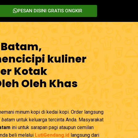
PESAN DISINI GRATIS ONGKIR
 Batam,
ncicipi kuliner
er Kotak
Oleh Oleh Khas
emani minum kopi di kedai kopi. Order langsung
i batam
untuk keluarga tercinta Anda. Masyarakat
Batam
ini untuk sarapan pagi ataupun cemilan
Anda beli melalui
LutiGendang.id
langsung dari