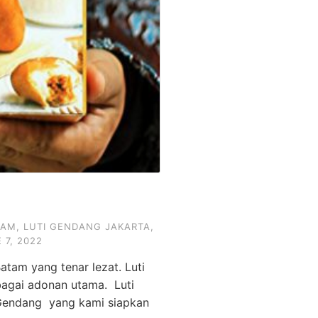
TAM
,
LUTI GENDANG JAKARTA
,
 7, 2022
tam yang tenar lezat. Luti
bagai adonan utama. Luti
 Gendang yang kami siapkan