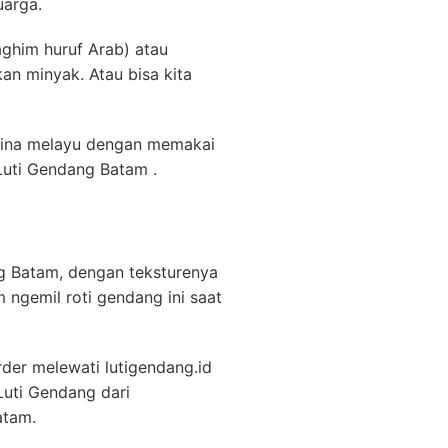
uarga.
ghim huruf Arab) atau
n minyak. Atau bisa kita
hina melayu dengan memakai
Luti Gendang Batam .
g Batam, dengan teksturenya
m ngemil roti gendang ini saat
der melewati lutigendang.id
Luti Gendang dari
atam.