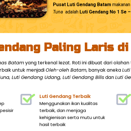
Pusat Luti Gendang Batam
makanan k
Tuna
adalah
Luti Gendang No 1 Se 
endang Paling Laris d
khas Batam
yang terkenal lezat. Roti ini dibuat dari olah
rbaik untuk menjadi
Oleh-oleh Batam
, banyak aneka
Lut
una, Luti Gendang Udang, Luti Gendang Bilis
dan
Luti 
Luti Gendang Terbaik
ep
Menggunakan ikan kualitas
esisir
terbaik, dan menjaga
kehigienisan serta mutu untuk
hasil terbaik