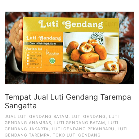
Tempat Jual Luti Gendang Tarempa
Sangatta
JUAL LUTI GENDANG BATAM
,
LUTI GENDANG
,
LUTI
GENDANG ANAMBAS
,
LUTI GENDANG BATAM
,
LUTI
GENDANG JAKARTA
,
LUTI GENDANG PEKANBARU
,
LUTI
GENDANG TAREMPA
,
TOKO LUTI GENDANG