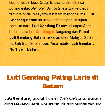
kopi di kedai kopi. Order langsung dan dibawa
pulang untuk
oleh-oleh dari batam
untuk keluarga
tercinta Anda. Masyarakat batam mengonsumsi
Luti
Gendang Batam
ini untuk sarapan pagi ataupun
cemilan sore.
Luti Gendang Batam
ini dapat Anda
beli melalui
LutiGendang.id
langsung dari
Pusat
Luti Gendang Batam
makanan khas Melayu. Selain
itu,
Luti Gendang isi Ikan Tuna
adalah
Luti Gendang
No 1 Se – Batam
.
Luti Gendang Paling Laris di
Batam
Luti Gendang
adalah kuliner
Oleh oleh khas Batam
yang terkenal lezat. Roti ini dibuat dari olahan tepung