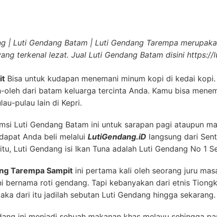
ang.id
menjadi Oleh Oleh Batam untuk bingkisan sanak kelu
erasal dari bahasa Melayu. Yang berasal kata Ghendang (a
arempa, artinya metode/teknik memasak dengan mengaplika
 yakni sebuah makanan yang diracik oleh juru masak chin
dak dikit banyak penyebutan Luti Gendang Tarempa ataupu
g Tarempa Sampit
Berapa ?
harap mencari Oleh Oleh Batam pasti merujuk pada Luti G
nyak cita rasa yang terdapat pada
Luti Gendang Tarempa 
au untuk cemilan sore.
empa Sampit
berikisar Rp 5.000 perbuah dan seandainya or
 pengiriman se Batam. Karena racikan Luti Gendang dari 
bali dengan cita rasa Oleh Oleh Batam.