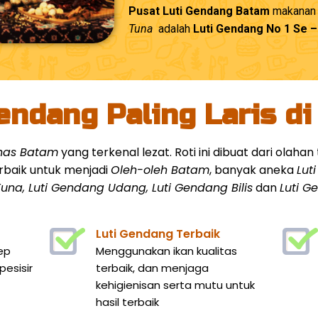
Pusat Luti Gendang Batam
makanan k
Tuna
adalah
Luti Gendang No 1 Se 
endang Paling Laris d
khas Batam
yang terkenal lezat. Roti ini dibuat dari olah
rbaik untuk menjadi
Oleh-oleh Batam
, banyak aneka
Lut
una, Luti Gendang Udang, Luti Gendang Bilis
dan
Luti 
Luti Gendang Terbaik
ep
Menggunakan ikan kualitas
esisir
terbaik, dan menjaga
kehigienisan serta mutu untuk
hasil terbaik