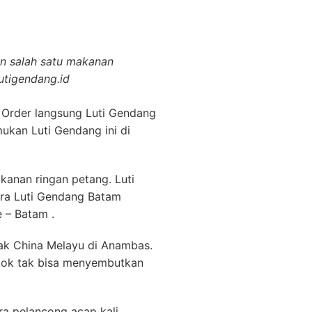
arga.
ghim huruf Arab) atau
sikan minyak. Atau bisa kita
a melayu dengan menerapkan
n Luti Gendang Batam .
endang Batam, dengan
Sampit
biasa ngemil roti
der lewat lutigendang.id
lutigendang.id akan membuat