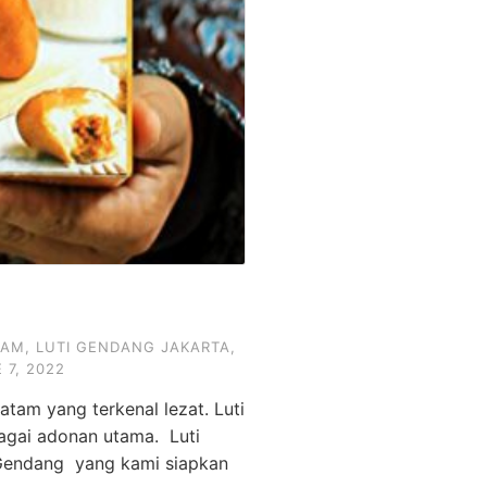
TAM
,
LUTI GENDANG JAKARTA
,
 7, 2022
tam yang terkenal lezat. Luti
bagai adonan utama. Luti
 Gendang yang kami siapkan