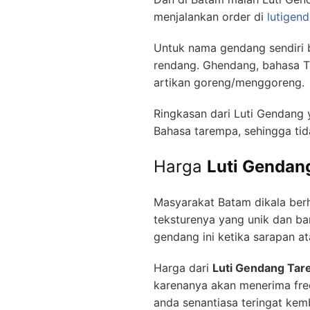
Resep Luti Gendan
Apa Resep dari
Luti Gendan
Sejatinya resep yaitu sebuah
prasyarat yang mungkin kami 
Melainkan jangan kwatir, ka
dengan mengaplikasikan resep
Tumis bawang dan ca
Campurkan bahan lain
ikan/ayam yang sudah