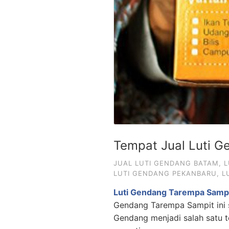
Tempat Jual Luti 
JUAL LUTI GENDANG BATAM
,
L
LUTI GENDANG PEKANBARU
,
L
Luti Gendang Tarempa Samp
Gendang Tarempa Sampit ini s
Gendang menjadi salah satu 