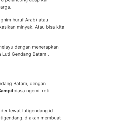
m order di lutigendang.id ?
ehingga ada sebagian
au Oleh Oleh Batam ini.
uti Gendang Tarempa Sampit
roma sedap.
 asam, dan daging