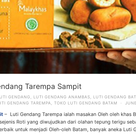
Gendang Tarempa Sampit
UTI GENDANG
,
LUTI GENDANG ANAMBAS
,
LUTI GENDANG BA
UTI GENDANG TAREMPA
,
TOKO LUTI GENDANG BATAM
·
JUNE
it
– Luti Gendang Tarempa ialah masakan Oleh oleh khas Ba
ejenis Roti yang diwujudkan dari olahan tepung terigu se
terbaik untuk menjadi Oleh-oleh Batam, banyak aneka Luti