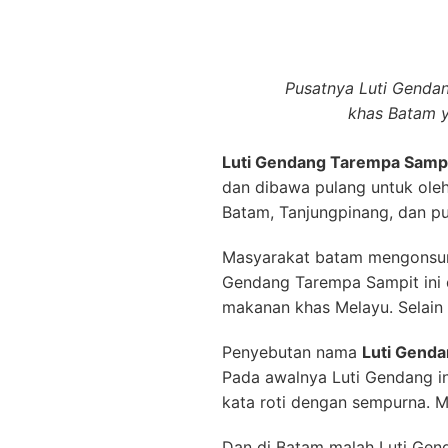
menjalankan order di
lutigend
Untuk nama gendang sendiri b
rendang. Ghendang, bahasa T
artikan goreng/menggoreng.
Ringkasan dari Luti Gendang
Bahasa tarempa, sehingga ti
Harga
Luti Gendan
Masyarakat Batam dikala ber
teksturenya yang unik dan ba
gendang ini ketika sarapan at
Harga dari
Luti Gendang Tar
karenanya akan menerima free
anda senantiasa teringat kem