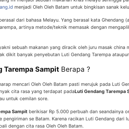
g Tarempa
g Tarempa
yang kami jual dan amat membikin ketagihan dala
 mahakarya dari seorang juru masak Luti Gendang Batam, s
tak dapat infokan untuk pembuatan Luti Gendang batam at
mi akan konsisten memberikan kabar bagaimana membuat
L
 standard, yakni :
bai yang sudah dihaluskan. Tumis sampai mengeluarkan a
 kedalam tumisan. Seperti gula merah, garam, air perasan
 disuwir kecil.