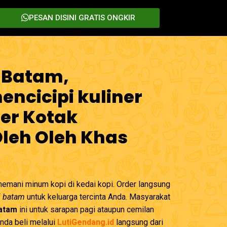
PESAN DISINI GRATIS ONGKIR
 Batam,
ncicipi kuliner
er Kotak
Oleh Oleh Khas
emani minum kopi di kedai kopi. Order langsung
i batam
untuk keluarga tercinta Anda. Masyarakat
Batam
ini untuk sarapan pagi ataupun cemilan
Anda beli melalui
LutiGendang.id
langsung dari