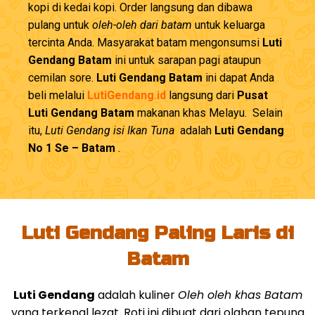
kopi di kedai kopi. Order langsung dan dibawa
pulang untuk
oleh-oleh dari batam
untuk keluarga
tercinta Anda. Masyarakat batam mengonsumsi
Luti
Gendang Batam
ini untuk sarapan pagi ataupun
cemilan sore.
Luti Gendang Batam
ini dapat Anda
beli melalui
LutiGendang.id
langsung dari
Pusat
Luti Gendang Batam
makanan khas Melayu. Selain
itu,
Luti Gendang isi Ikan Tuna
adalah
Luti Gendang
No 1 Se – Batam
.
Luti Gendang Paling Laris di
Batam
Luti Gendang
adalah kuliner
Oleh oleh khas Batam
yang terkenal lezat. Roti ini dibuat dari olahan tepung