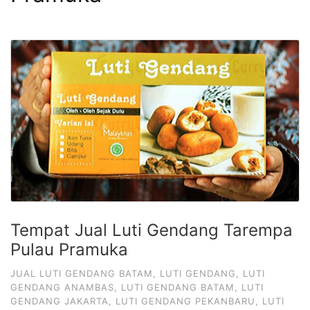
Tempat Jual Luti Gendang Tarempa
Pulau Pramuka
JUAL LUTI GENDANG BATAM
,
LUTI GENDANG
,
LUTI
GENDANG ANAMBAS
,
LUTI GENDANG BATAM
,
LUTI
GENDANG JAKARTA
,
LUTI GENDANG PEKANBARU
,
LUTI