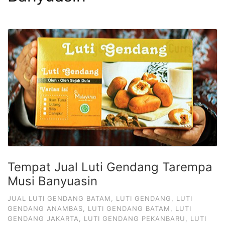
Tempat Jual Luti Gendang Tarempa
Musi Banyuasin
JUAL LUTI GENDANG BATAM
,
LUTI GENDANG
,
LUTI
GENDANG ANAMBAS
,
LUTI GENDANG BATAM
,
LUTI
GENDANG JAKARTA
,
LUTI GENDANG PEKANBARU
,
LUTI