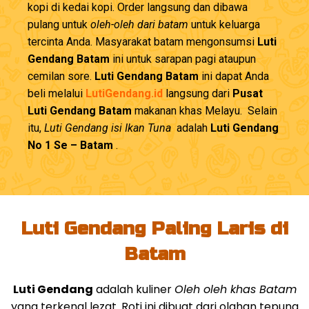
kopi di kedai kopi. Order langsung dan dibawa
pulang untuk
oleh-oleh dari batam
untuk keluarga
tercinta Anda. Masyarakat batam mengonsumsi
Luti
Gendang Batam
ini untuk sarapan pagi ataupun
cemilan sore.
Luti Gendang Batam
ini dapat Anda
beli melalui
LutiGendang.id
langsung dari
Pusat
Luti Gendang Batam
makanan khas Melayu. Selain
itu,
Luti Gendang isi Ikan Tuna
adalah
Luti Gendang
No 1 Se – Batam
.
Luti Gendang Paling Laris di
Batam
Luti Gendang
adalah kuliner
Oleh oleh khas Batam
yang terkenal lezat. Roti ini dibuat dari olahan tepung