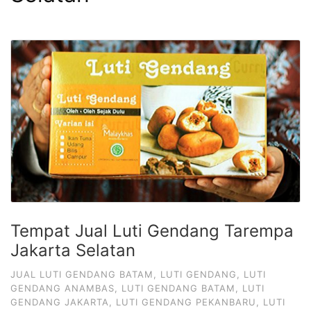
Tempat Jual Luti Gendang Tarempa
Jakarta Selatan
JUAL LUTI GENDANG BATAM
,
LUTI GENDANG
,
LUTI
GENDANG ANAMBAS
,
LUTI GENDANG BATAM
,
LUTI
GENDANG JAKARTA
,
LUTI GENDANG PEKANBARU
,
LUTI