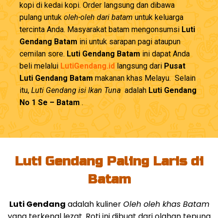
kopi di kedai kopi. Order langsung dan dibawa
pulang untuk
oleh-oleh dari batam
untuk keluarga
tercinta Anda. Masyarakat batam mengonsumsi
Luti
Gendang Batam
ini untuk sarapan pagi ataupun
cemilan sore.
Luti Gendang Batam
ini dapat Anda
beli melalui
LutiGendang.id
langsung dari
Pusat
Luti Gendang Batam
makanan khas Melayu. Selain
itu,
Luti Gendang isi Ikan Tuna
adalah
Luti Gendang
No 1 Se – Batam
.
Luti Gendang Paling Laris di
Batam
Luti Gendang
adalah kuliner
Oleh oleh khas Batam
yang terkenal lezat. Roti ini dibuat dari olahan tepung