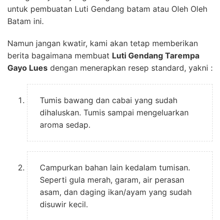
untuk pembuatan Luti Gendang batam atau Oleh Oleh
Batam ini.
Namun jangan kwatir, kami akan tetap memberikan
berita bagaimana membuat
Luti Gendang Tarempa
Gayo Lues
dengan menerapkan resep standard, yakni :
Tumis bawang dan cabai yang sudah
dihaluskan. Tumis sampai mengeluarkan
aroma sedap.
Campurkan bahan lain kedalam tumisan.
Seperti gula merah, garam, air perasan
asam, dan daging ikan/ayam yang sudah
disuwir kecil.