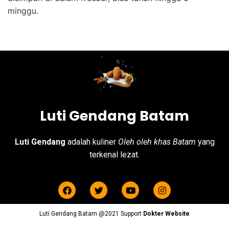
minggu.
Luti Gendang Batam
Luti Gendang
adalah kuliner
Oleh oleh khas Batam
yang
terkenal lezat.
Luti Gendang Batam @2021 Support
Dokter Website