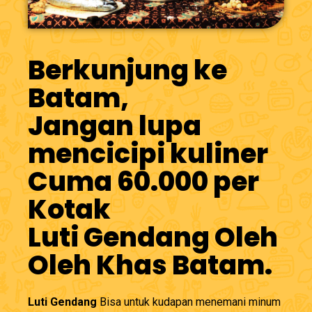
Berkunjung ke
Batam,
Jangan lupa
mencicipi kuliner
Cuma 60.000 per
Kotak
Luti Gendang Oleh
Oleh Khas Batam.
Luti Gendang
Bisa untuk kudapan menemani minum