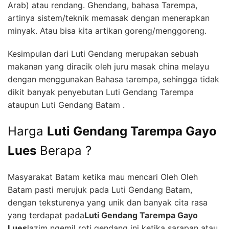
Arab) atau rendang. Ghendang, bahasa Tarempa,
artinya sistem/teknik memasak dengan menerapkan
minyak. Atau bisa kita artikan goreng/menggoreng.
Kesimpulan dari Luti Gendang merupakan sebuah
makanan yang diracik oleh juru masak china melayu
dengan menggunakan Bahasa tarempa, sehingga tidak
dikit banyak penyebutan Luti Gendang Tarempa
ataupun Luti Gendang Batam .
Harga
Luti Gendang Tarempa Gayo
Lues
Berapa ?
Masyarakat Batam ketika mau mencari Oleh Oleh
Batam pasti merujuk pada Luti Gendang Batam,
dengan teksturenya yang unik dan banyak cita rasa
yang terdapat pada
Luti Gendang Tarempa Gayo
Lues
lazim ngemil roti gendang ini ketika sarapan atau