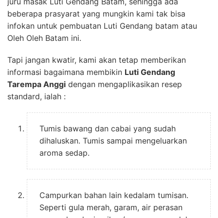
juru masak Luti Gendang Batam, sehingga ada
beberapa prasyarat yang mungkin kami tak bisa
infokan untuk pembuatan Luti Gendang batam atau
Oleh Oleh Batam ini.
Tapi jangan kwatir, kami akan tetap memberikan
informasi bagaimana membikin
Luti Gendang
Tarempa Anggi
dengan mengaplikasikan resep
standard, ialah :
Tumis bawang dan cabai yang sudah
dihaluskan. Tumis sampai mengeluarkan
aroma sedap.
Campurkan bahan lain kedalam tumisan.
Seperti gula merah, garam, air perasan