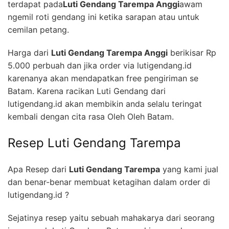
terdapat pada
Luti Gendang Tarempa Anggi
awam
ngemil roti gendang ini ketika sarapan atau untuk
cemilan petang.
Harga dari
Luti Gendang Tarempa Anggi
berikisar Rp
5.000 perbuah dan jika order via lutigendang.id
karenanya akan mendapatkan free pengiriman se
Batam. Karena racikan Luti Gendang dari
lutigendang.id akan membikin anda selalu teringat
kembali dengan cita rasa Oleh Oleh Batam.
Resep Luti Gendang Tarempa
Apa Resep dari
Luti Gendang Tarempa
yang kami jual
dan benar-benar membuat ketagihan dalam order di
lutigendang.id ?
Sejatinya resep yaitu sebuah mahakarya dari seorang