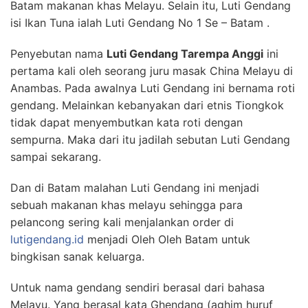
Batam makanan khas Melayu. Selain itu, Luti Gendang
isi Ikan Tuna ialah Luti Gendang No 1 Se – Batam .
Penyebutan nama
Luti Gendang Tarempa Anggi
ini
pertama kali oleh seorang juru masak China Melayu di
Anambas. Pada awalnya Luti Gendang ini bernama roti
gendang. Melainkan kebanyakan dari etnis Tiongkok
tidak dapat menyembutkan kata roti dengan
sempurna. Maka dari itu jadilah sebutan Luti Gendang
sampai sekarang.
Dan di Batam malahan Luti Gendang ini menjadi
sebuah makanan khas melayu sehingga para
pelancong sering kali menjalankan order di
lutigendang.id
menjadi Oleh Oleh Batam untuk
bingkisan sanak keluarga.
Untuk nama gendang sendiri berasal dari bahasa
Melayu. Yang berasal kata Ghendang (aghim huruf