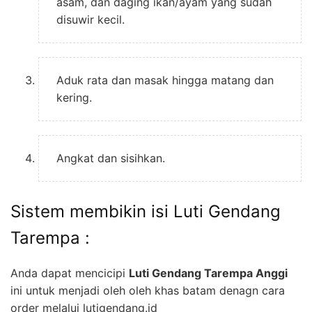
asam, dan daging ikan/ayam yang sudah
disuwir kecil.
Aduk rata dan masak hingga matang dan
kering.
Angkat dan sisihkan.
Sistem membikin isi Luti Gendang
Tarempa :
Anda dapat mencicipi
Luti Gendang Tarempa Anggi
ini untuk menjadi oleh oleh khas batam denagn cara
order melalui lutigendang.id