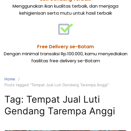
Menggunakan ikan kualitas terbaik, dan menjaga
kehigienisan serta mutu untuk hasil terbaik
Free Delivery se-Batam
Dengan minimal transaksi Rp.100.000, kamu menyediakan
fasilitas free delivery se-Batam
Home
Posts tagged “Tempat Jual Luti Gendang Tarempa Anggi”
Tag:
Tempat Jual Luti
Gendang Tarempa Anggi