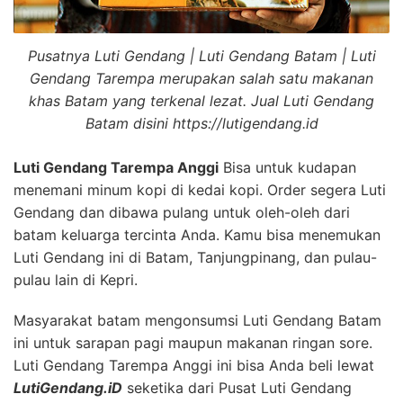
Pusatnya Luti Gendang | Luti Gendang Batam | Luti
Gendang Tarempa merupakan salah satu makanan
khas Batam yang terkenal lezat. Jual Luti Gendang
Batam disini https://lutigendang.id
Luti Gendang Tarempa Anggi
Bisa untuk kudapan
menemani minum kopi di kedai kopi. Order segera Luti
Gendang dan dibawa pulang untuk oleh-oleh dari
batam keluarga tercinta Anda. Kamu bisa menemukan
Luti Gendang ini di Batam, Tanjungpinang, dan pulau-
pulau lain di Kepri.
Masyarakat batam mengonsumsi Luti Gendang Batam
ini untuk sarapan pagi maupun makanan ringan sore.
Luti Gendang Tarempa Anggi ini bisa Anda beli lewat
LutiGendang.iD
seketika dari Pusat Luti Gendang