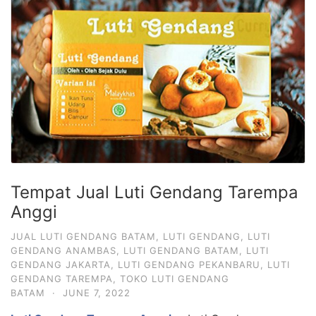
Tempat Jual Luti Gendang Tarempa
Anggi
JUAL LUTI GENDANG BATAM
,
LUTI GENDANG
,
LUTI
GENDANG ANAMBAS
,
LUTI GENDANG BATAM
,
LUTI
GENDANG JAKARTA
,
LUTI GENDANG PEKANBARU
,
LUTI
GENDANG TAREMPA
,
TOKO LUTI GENDANG
BATAM
·
JUNE 7, 2022