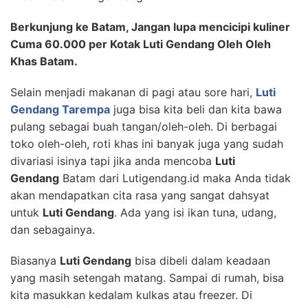
Berkunjung ke Batam, Jangan lupa mencicipi kuliner
Cuma 60.000 per Kotak Luti Gendang Oleh Oleh
Khas Batam.
Selain menjadi makanan di pagi atau sore hari,
Luti
Gendang Tarempa
juga bisa kita beli dan kita bawa
pulang sebagai buah tangan/oleh-oleh. Di berbagai
toko oleh-oleh, roti khas ini banyak juga yang sudah
divariasi isinya tapi jika anda mencoba
Luti
Gendang
Batam dari Lutigendang.id maka Anda tidak
akan mendapatkan cita rasa yang sangat dahsyat
untuk
Luti Gendang
. Ada yang isi ikan tuna, udang,
dan sebagainya.
Biasanya
Luti Gendang
bisa dibeli dalam keadaan
yang masih setengah matang. Sampai di rumah, bisa
kita masukkan kedalam kulkas atau freezer. Di