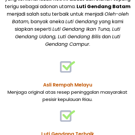
terigu sebagai adonan utama.
Luti Gendang Batam
menjadi salah satu terbaik untuk menjadi
Oleh-oleh
Batam
, banyak aneka
Luti Gendang
yang kami
siapkan seperti
Luti Gendang Ikan Tuna, Luti
Gendang Udang, Luti Gendang Bilis
dan
Luti
Gendang Campur
.
Asli Rempah Melayu
Menjaga original atas resep peninggalan masyarakat
pesisir kepulauan Riau.
Luti Gendang Terbaik