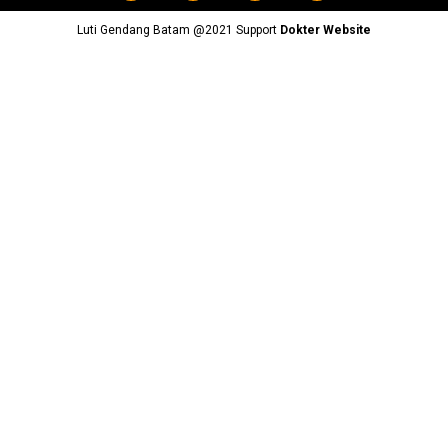
Luti Gendang Batam @2021 Support
Dokter Website