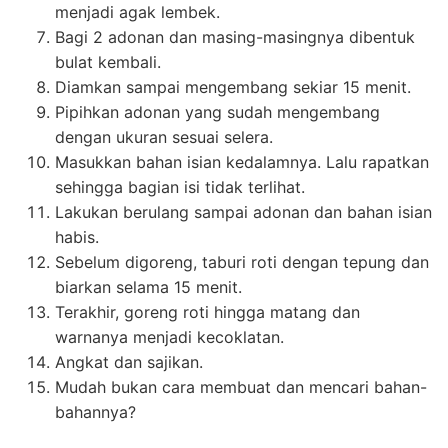
menjadi agak lembek.
Bagi 2 adonan dan masing-masingnya dibentuk
bulat kembali.
Diamkan sampai mengembang sekiar 15 menit.
Pipihkan adonan yang sudah mengembang
dengan ukuran sesuai selera.
Masukkan bahan isian kedalamnya. Lalu rapatkan
sehingga bagian isi tidak terlihat.
Lakukan berulang sampai adonan dan bahan isian
habis.
Sebelum digoreng, taburi roti dengan tepung dan
biarkan selama 15 menit.
Terakhir, goreng roti hingga matang dan
warnanya menjadi kecoklatan.
Angkat dan sajikan.
Mudah bukan cara membuat dan mencari bahan-
bahannya?