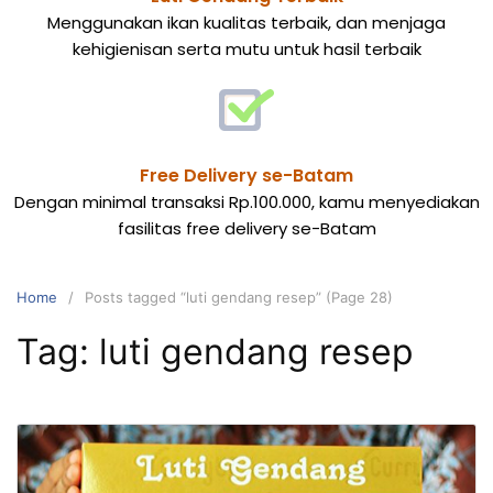
Menggunakan ikan kualitas terbaik, dan menjaga
kehigienisan serta mutu untuk hasil terbaik
Free Delivery se-Batam
Dengan minimal transaksi Rp.100.000, kamu menyediakan
fasilitas free delivery se-Batam
Home
Posts tagged “luti gendang resep” (Page 28)
Tag:
luti gendang resep