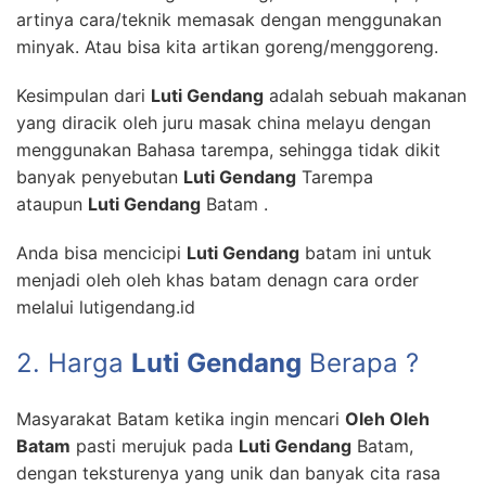
artinya cara/teknik memasak dengan menggunakan
minyak. Atau bisa kita artikan goreng/menggoreng.
Kesimpulan dari
Luti Gendang
adalah sebuah makanan
yang diracik oleh juru masak china melayu dengan
menggunakan Bahasa tarempa, sehingga tidak dikit
banyak penyebutan
Luti Gendang
Tarempa
ataupun
Luti Gendang
Batam .
Anda bisa mencicipi
Luti Gendang
batam ini untuk
menjadi oleh oleh khas batam denagn cara order
melalui lutigendang.id
2. Harga
Luti Gendang
Berapa ?
Masyarakat Batam ketika ingin mencari
Oleh Oleh
Batam
pasti merujuk pada
Luti Gendang
Batam,
dengan teksturenya yang unik dan banyak cita rasa