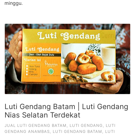
minggu.
Luti Gendang Batam | Luti Gendang
Nias Selatan Terdekat
JUAL LUTI GENDANG BATAM
,
LUTI GENDANG
,
LUTI
GENDANG ANAMBAS
,
LUTI GENDANG BATAM
,
LUTI