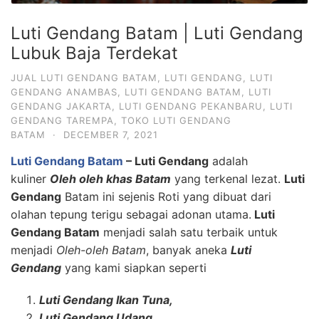
Luti Gendang Batam | Luti Gendang
Lubuk Baja Terdekat
JUAL LUTI GENDANG BATAM
,
LUTI GENDANG
,
LUTI
GENDANG ANAMBAS
,
LUTI GENDANG BATAM
,
LUTI
GENDANG JAKARTA
,
LUTI GENDANG PEKANBARU
,
LUTI
GENDANG TAREMPA
,
TOKO LUTI GENDANG
BATAM
·
DECEMBER 7, 2021
Luti Gendang Batam
– Luti Gendang
adalah
kuliner
Oleh oleh khas Batam
yang terkenal lezat.
Luti
Gendang
Batam ini sejenis Roti yang dibuat dari
olahan tepung terigu sebagai adonan utama.
Luti
Gendang Batam
menjadi salah satu terbaik untuk
menjadi
Oleh-oleh Batam
, banyak aneka
Luti
Gendang
yang kami siapkan seperti
Luti Gendang Ikan Tuna,
Luti Gendang Udang,