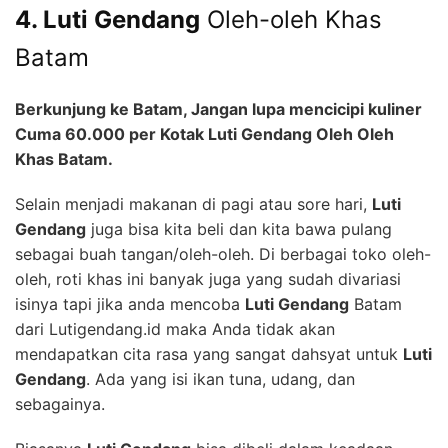
4. Luti Gendang
Oleh-oleh Khas
Batam
Berkunjung ke Batam, Jangan lupa mencicipi kuliner
Cuma 60.000 per Kotak Luti Gendang Oleh Oleh
Khas Batam.
Selain menjadi makanan di pagi atau sore hari,
Luti
Gendang
juga bisa kita beli dan kita bawa pulang
sebagai buah tangan/oleh-oleh. Di berbagai toko oleh-
oleh, roti khas ini banyak juga yang sudah divariasi
isinya tapi jika anda mencoba
Luti Gendang
Batam
dari Lutigendang.id maka Anda tidak akan
mendapatkan cita rasa yang sangat dahsyat untuk
Luti
Gendang
. Ada yang isi ikan tuna, udang, dan
sebagainya.