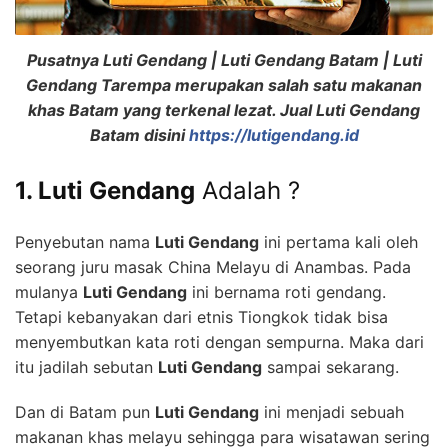
Pusatnya Luti Gendang | Luti Gendang Batam | Luti
Gendang Tarempa merupakan salah satu makanan
khas Batam yang terkenal lezat. Jual Luti Gendang
Batam disini
https://lutigendang.id
1. Luti Gendang
Adalah ?
Penyebutan nama
Luti Gendang
ini pertama kali oleh
seorang juru masak China Melayu di Anambas. Pada
mulanya
Luti Gendang
ini bernama roti gendang.
Tetapi kebanyakan dari etnis Tiongkok tidak bisa
menyembutkan kata roti dengan sempurna. Maka dari
itu jadilah sebutan
Luti Gendang
sampai sekarang.
Dan di Batam pun
Luti Gendang
ini menjadi sebuah
makanan khas melayu sehingga para wisatawan sering