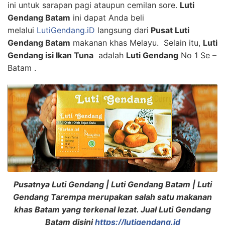
ini untuk sarapan pagi ataupun cemilan sore.
Luti
Gendang Batam
ini dapat Anda beli
melalui
LutiGendang.iD
langsung dari
Pusat Luti
Gendang Batam
makanan khas Melayu. Selain itu,
Luti
Gendang isi Ikan Tuna
adalah
Luti Gendang
No 1 Se –
Batam .
Pusatnya Luti Gendang | Luti Gendang Batam | Luti
Gendang Tarempa merupakan salah satu makanan
khas Batam yang terkenal lezat. Jual Luti Gendang
Batam disini
https://lutigendang.id