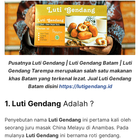
Pusatnya Luti Gendang | Luti Gendang Batam | Luti
Gendang Tarempa merupakan salah satu makanan
khas Batam yang terkenal lezat. Jual Luti Gendang
Batam disini
https://lutigendang.id
1. Luti Gendang
Adalah ?
Penyebutan nama
Luti Gendang
ini pertama kali oleh
seorang juru masak China Melayu di Anambas. Pada
mulanya
Luti Gendang
ini bernama roti gendang.