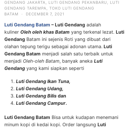
GENDANG JAKARTA
,
LUTI GENDANG PEKANBARU
,
LUTI
GENDANG TAREMPA
,
TOKO LUTI GENDANG
BATAM
·
DECEMBER 7, 2021
Luti Gendang Batam
– Luti Gendang
adalah
kuliner
Oleh oleh khas Batam
yang terkenal lezat.
Luti
Gendang
Batam ini sejenis Roti yang dibuat dari
olahan tepung terigu sebagai adonan utama.
Luti
Gendang Batam
menjadi salah satu terbaik untuk
menjadi
Oleh-oleh Batam
, banyak aneka
Luti
Gendang
yang kami siapkan seperti
Luti Gendang Ikan Tuna,
Luti Gendang Udang,
Luti Gendang Bilis
dan
Luti Gendang Campur
.
Luti Gendang Batam
Bisa untuk kudapan menemani
minum kopi di kedai kopi. Order langsung
Luti