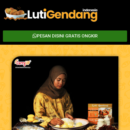
PESAN DISINI GRATIS ONGKIR